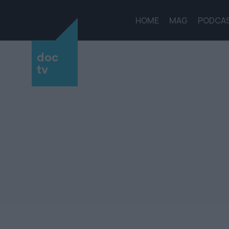
HOME
MAG
PODCA
doc
tv