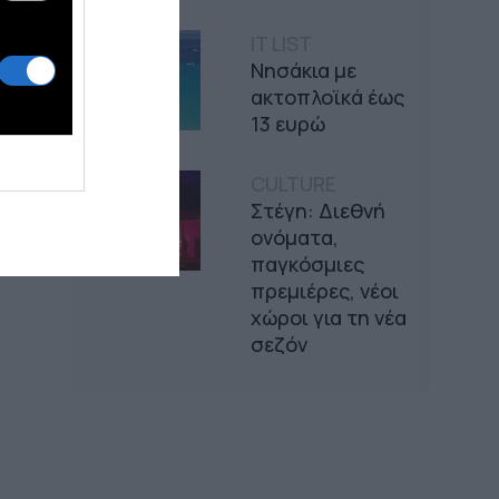
IT LIST
Νησάκια με
ακτοπλοϊκά έως
13 ευρώ
CULTURE
Στέγη: Διεθνή
ονόματα,
παγκόσμιες
πρεμιέρες, νέοι
χώροι για τη νέα
σεζόν