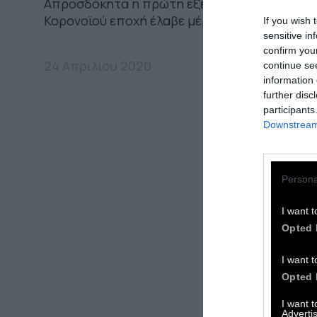
Απροσδόκητα η πρώτη εξέγερση στην μετά
Κορονοϊού εποχή έλαβε μέρος στο Ισραήλ
If you wish 
sensitive in
confirm you
24 Απριλίου 2020
continue se
information 
further disc
participants
Downstream 
Persona
I want t
Opted 
I want t
Opted 
I want 
Advertis