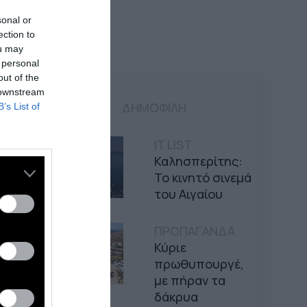
sonal or
ection to
ou may
 personal
out of the
 downstream
ΔΗΜΟΦΙΛΗ
B’s List of
IT LIST
Καλησπερίτης:
Το κινητό σινεμά
του Αιγαίου
ΠΡΟΠΑΓΑΝΔΑ
Κύριε
πρωθυπουργέ,
με πήραν τα
δάκρυα