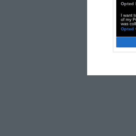
Opted 
I want t
of my P
was col
Opted 