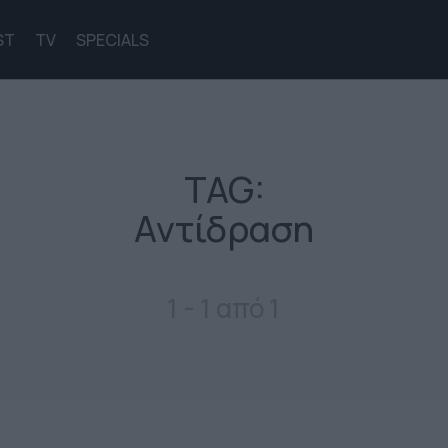
ST
TV
SPECIALS
TAG:
Αντίδραση
1 - 1 από 1