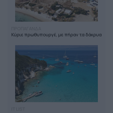
ΠΡΟΠΑΓΑΝΔΑ
Κύριε πρωθυπουργέ, με πήραν τα δάκρυα
IT LIST