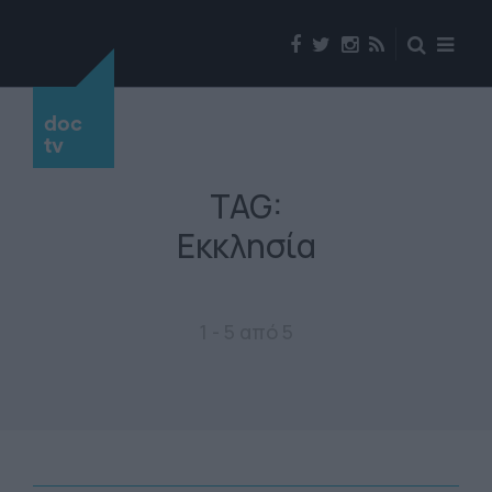
doc
tv
TAG:
Εκκλησία
1 - 5 από 5