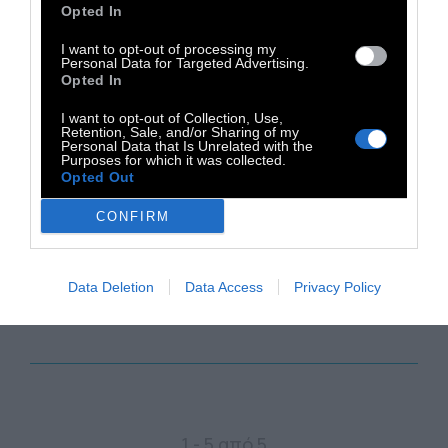
Opted In
I want to opt-out of processing my
Αυτοί είναι οι μισθοί των
Personal Data for Targeted Advertising.
Opted In
κληρικών
I want to opt-out of Collection, Use,
Retention, Sale, and/or Sharing of my
Personal Data that Is Unrelated with the
Τι μισθό παίρνει ο αρχιεπίσκοπος: Τι
Purposes for which it was collected.
παίρνουν οι ιερείς και πόσο φτάνουν τα
Opted Out
(συνήθως «μαύρα» και αφορολόγητα)
CONFIRM
«τυχερά»;
9 Νοεμβρίου 2018
Data Deletion
Data Access
Privacy Policy
1 - 5 από 5