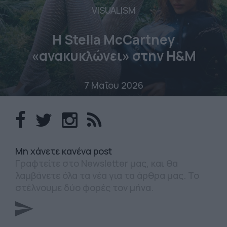
VISUALISM
Η Stella McCartney
«ανακυκλώνει» στην H&M
7 Μαΐου 2026
Mη χάνετε κανένα post
Γραφτείτε στο Newsletter μας, και θα
λαμβάνετε όλα τα νέα για τα άρθρα μας. Το
στέλνουμε δύο φορές τον μήνα.