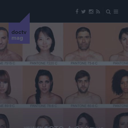
doctv
mag
VISUALISM