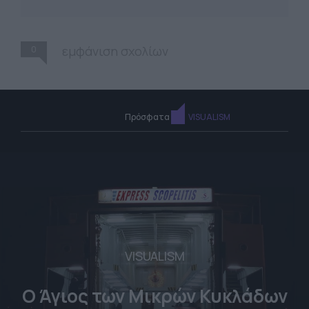
0
εμφάνιση σχολίων
Πρόσφατα
VISUALISM
VISUALISM
Ο Άγιος των Μικρών Κυκλάδων