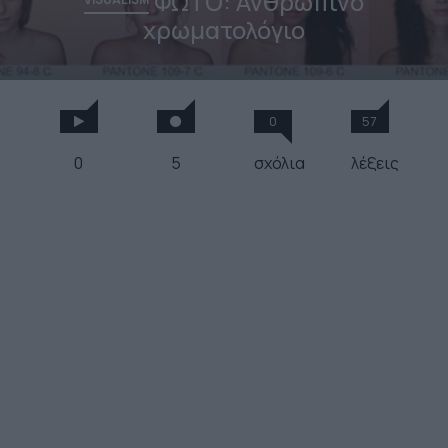
ΦΩΤΟ: Ανθρώπινο
χρωματολόγιο
0
57
0
5
σχόλια
λέξεις