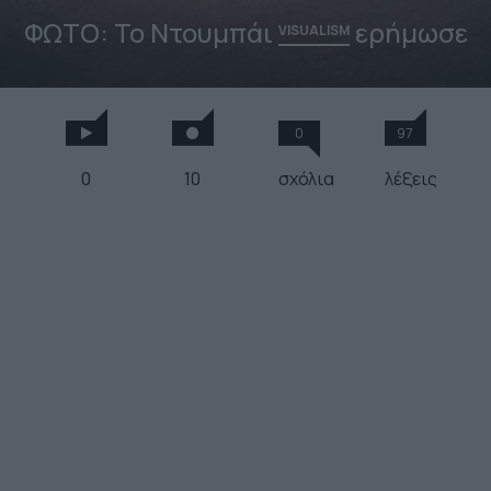
ΦΩΤΟ: Το Ντουμπάι
ερήμωσε
VISUALISM
0
97
0
10
σχόλια
λέξεις