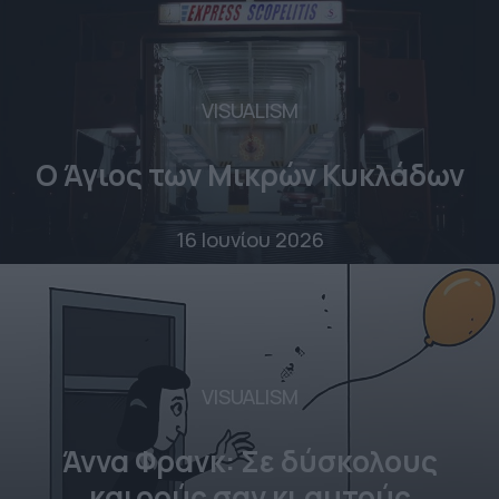
VISUALISM
Ο Άγιος των Μικρών Κυκλάδων
16 Ιουνίου 2026
VISUALISM
Άννα Φρανκ: Σε δύσκολους
καιρούς σαν κι αυτούς