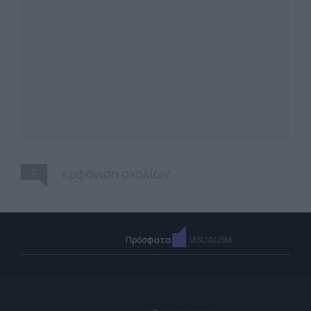
0
εμφάνιση σχολίων
Πρόσφατα
VISUALISM