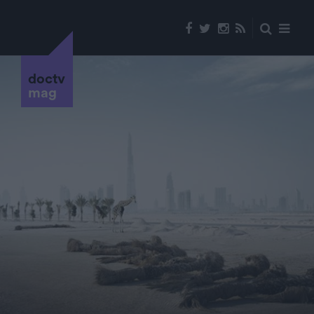
doctv
mag