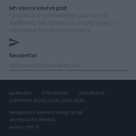
Mη χάνετε κανένα post
Γραφτείτε στο Newsletter μας, και θα
λαμβάνετε όλα τα νέα για τα άρθρα μας. Το
στέλνουμε δύο φορές τον μήνα.
Newsletter
ΔΙΑΦΗΜΙΣΗ
ΕΠΙΚΟΙΝΩΝΙΑ
ΟΡΟΙ ΧΡΗΣΗΣ
COPYRIGHT © DOCTV.GR | 2010-2026
designed by: beetroot design group
developed by: libertad
ux/ia by: doc tv