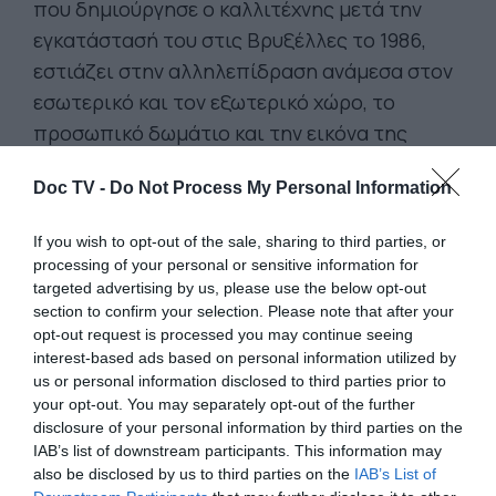
που δημιούργησε ο καλλιτέχνης μετά την
εγκατάστασή του στις Βρυξέλλες το 1986,
εστιάζει στην αλληλεπίδραση ανάμεσα στον
εσωτερικό και τον εξωτερικό χώρο, το
προσωπικό δωμάτιο και την εικόνα της
πόλης έξω από τα παράθυρα, ενώ ο κύκλος
Doc TV -
Do Not Process My Personal Information
έργων του 1999 «Αναφορά στον Goya» είναι
μια καταγγελία κατά του πολέμου, που
If you wish to opt-out of the sale, sharing to third parties, or
συνδέει τις τραυματικές εικόνες του
processing of your personal or sensitive information for
παρελθόντος με τα σύγχρονα γεγονότα.
targeted advertising by us, please use the below opt-out
section to confirm your selection. Please note that after your
Ο «Χρησμός», από τα πλέον εμβληματικά
opt-out request is processed you may continue seeing
έργα του δημιουργού, ξεχωρίζει για τη
interest-based ads based on personal information utilized by
us or personal information disclosed to third parties prior to
σύνθετη και πολυεπίπεδη μορφή του με μια
your opt-out. You may separately opt-out of the further
εξαιρετικά ευρεία θεματική η οποία
disclosure of your personal information by third parties on the
καλύπτει τον σύγχρονο και τον αρχαίο
IAB’s list of downstream participants. This information may
also be disclosed by us to third parties on the
IAB’s List of
πολιτισμό, ενώ οι αναφορές στην κλασική