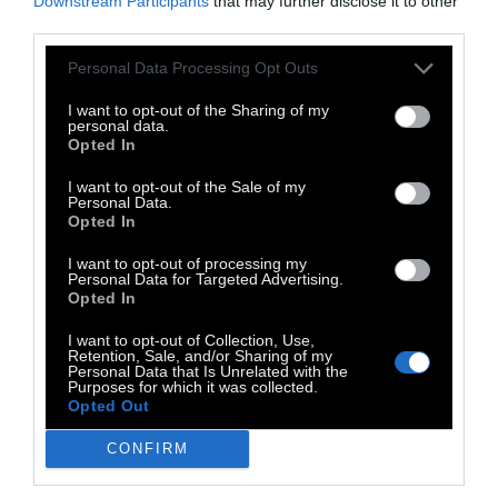
Downstream Participants
that may further disclose it to other
αρχαιότητα είναι εμφανείς και στη σειρά
third parties.
έργων που αντλούν την έμπνευσή τους από
Personal Data Processing Opt Outs
τις μεγάλες πυρκαγιές του 2007 στην Αρχαία
Ολυμπία και εξερευνούν τη σχέση ανάμεσα
I want to opt-out of the Sharing of my
personal data.
στο ζωντανό παρόν και σε έναν κλασικό
Opted In
κόσμο που λειτουργεί ως σημείο αναφοράς.
I want to opt-out of the Sale of my
Personal Data.
Την επιμέλεια της έκθεσης υπογράφει ο
Opted In
Κυριάκος Κουτσομάλλης, Γενικός Διευθυντής
I want to opt-out of processing my
του Ιδρύματος B&E Γουλανδρή.
Personal Data for Targeted Advertising.
Opted In
Η έκθεση συνοδεύεται από εκτενή κατάλογο
I want to opt-out of Collection, Use,
σε ελληνικά και αγγλικά καθώς και μια
Retention, Sale, and/or Sharing of my
Personal Data that Is Unrelated with the
ενότητα podcasts τριών επεισοδίων, που
Purposes for which it was collected.
Opted Out
εντάσσονται στη σειρά
«B&E Goulandris Podcasts: μια ηχητική
CONFIRM
κατάδυση στον μαγευτικό κόσμο της Τέχνης»