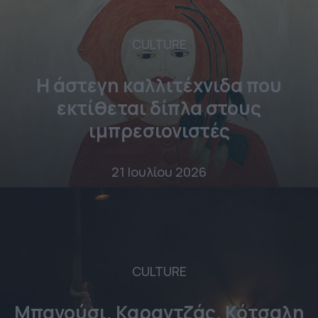
CULTURE
Η άστεγη καλλιτέχνιδα που
εκτίθεται δίπλα στους
ιμπρεσιονιστές
21 Ιουλίου 2026
CULTURE
Μπανούσι, Καραντζάς, Κότσαλη