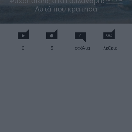
Ψυχοπαίδης στο Γουλανδρή:
Αυτά που κράτησα
0
584
0
5
σχόλια
λέξεις