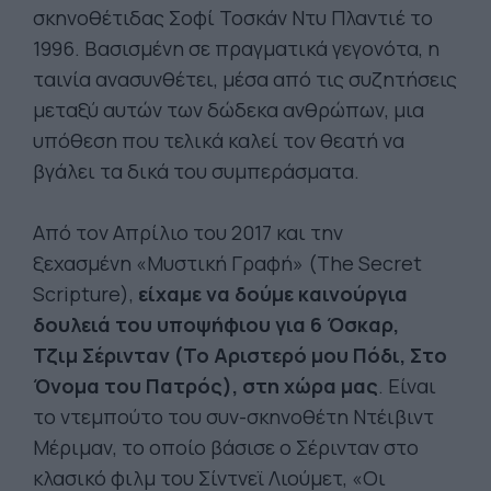
σκηνοθέτιδας Σοφί Τοσκάν Ντυ Πλαντιέ το
1996. Βασισμένη σε πραγματικά γεγονότα, η
ταινία ανασυνθέτει, μέσα από τις συζητήσεις
μεταξύ αυτών των δώδεκα ανθρώπων, μια
υπόθεση που τελικά καλεί τον θεατή να
βγάλει τα δικά του συμπεράσματα.
Από τον Απρίλιο του 2017 και την
ξεχασμένη «Μυστική Γραφή» (The Secret
Scripture),
είχαμε ν
α δούμε καινούργια
δουλειά του υποψήφιου για 6
Όσκαρ
,
Τζιμ Σέρινταν (Το Αριστερό μου Πόδι, Στο
Όνομα του Πατρός), στη χώρα μας
. Είναι
το ντεμπούτο του συν-σκηνοθέτη Ντέιβιντ
Μέριμαν, το οποίο βάσισε ο Σέρινταν στο
κλασικό φιλμ του Σίντνεϊ Λιούμετ, «Οι