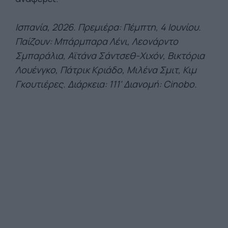
Ισπανία, 2026. Πρεμιέρα: Πέμπτη, 4 Ιουνίου.
Παίζουν: Μπάρμπαρα Λένι, Λεονάρντο
Σμπαράλια, Αϊτάνα Σάντσεθ-Χιχόν, Βικτόρια
Λουένγκο, Πάτρικ Κριάδο, Μιλένα Σμιτ, Κιμ
Γκουτιέρες. Διάρκεια: 111' Διανομή: Cinobo.