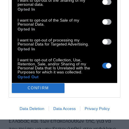
I want to opt-out of the Sharing of my
personal data.
Κωστάκη στο γραφείο του για να του πει την
Opted In
ιστορία της ζωής του, προσπαθώντας να τον
I want to opt-out of the Sale of my
πείσει να μην πουλήσει την οικογενειακή
Personal Data.
Opted In
επιχείρηση τοπικού κινηματογράφου σε ένα
fund... Ο Λάκης γεννήθηκε τον Αύγουστο 1974,
I want to opt-out of processing my
Personal Data for Targeted Advertising.
τον μήνα που, αμέσως μετά τη
Opted In
μεταπολίτευση, ο Αντρέας (ένας είναι)
I want to opt-out of Collection, Use,
επέστρεψε στην Αθήνα για να ιδρύσει το
Retention, Sale, and/or Sharing of my
Personal Data that Is Unrelated with the
ΠΑΣΟΚ. Γι' αυτό κι αισθάνεται ότι η ζωή του
Purposes for which it was collected.
Opted Out
είναι στενά συνδεδεμένη με το κίνημα και με
τον ίδιο τον ηγέτη. Ταμπουρωμένος στο
CONFIRM
γραφείο του, θα εγκλωβίσει εκεί με τη βία και
τον γείτονα Κωστάκη και θα τον εξαναγκάσει
Data Deletion
Data Access
Privacy Policy
ν' ακούσει την ιστορία της πασοκικής
Ελλάδας και των επακόλουθων της, για να
τον πείσει να μην ξεπουληθεί στο κεφάλαιο.