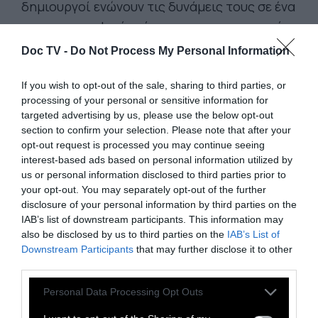
δημιουργοί ενώνουν τις δυνάμεις τους σε ένα
κινηματογραφικό τρίπτυχο που παρατηρεί
τη σύγχρονη ελληνική πραγματικότητα μέσα
Doc TV -
Do Not Process My Personal Information
από το χιούμορ, τον παραλογισμό και τη
σατιρική ματιά. Το «100 Χρόνια Μπροστά»
If you wish to opt-out of the sale, sharing to third parties, or
processing of your personal or sensitive information for
του Μιχάλη Γιγιντή, το «Planet Balcony» της
targeted advertising by us, please use the below opt-out
Ιωάννας Κρυωνά και το «Χοῦς εἶ καί εἰς χοῦν
section to confirm your selection. Please note that after your
ἀπελεύσει» του Δημήτρη Παπαθανάση
opt-out request is processed you may continue seeing
interest-based ads based on personal information utilized by
συνθέτουν τρεις ξεχωριστές ιστορίες που
us or personal information disclosed to third parties prior to
ισορροπούν ανάμεσα στο αλλόκοτο και το
your opt-out. You may separately opt-out of the further
οικείο, αποτυπώνοντας με αιχμηρό τρόπο
disclosure of your personal information by third parties on the
IAB’s list of downstream participants. This information may
την Ελλάδα του σήμερα.
also be disclosed by us to third parties on the
IAB’s List of
Downstream Participants
that may further disclose it to other
third parties.
Personal Data Processing Opt Outs
-
100 Χρόνια Μπροστά
: Ο Λάκης, ένας
51χρονος ιδιωτικός ντετέκτιβ, κλειδώνει τον