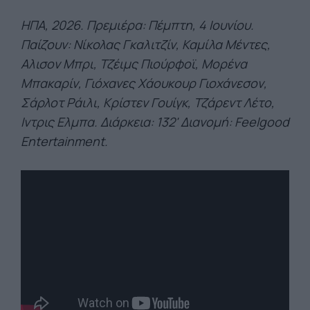
ΗΠΑ, 2026. Πρεμιέρα: Πέμπτη, 4 Ιουνίου.
Παίζουν: Νίκολας Γκαλιτζίν, Καμίλα Μέντες,
Αλισον Μπρι, Τζέιμς Πιούρφοϊ, Μορένα
Μπακαρίν, Γιόχανες Χάουκουρ Γιοχάνεσον,
Σάρλοτ Ράιλι, Κρίστεν Γουίγκ,
Τζάρεντ Λέτο,
Ιντρις Ελμπα. Διάρκεια: 132' Διανομή: Feelgood
Entertainment.