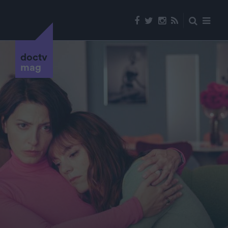
doctv
mag