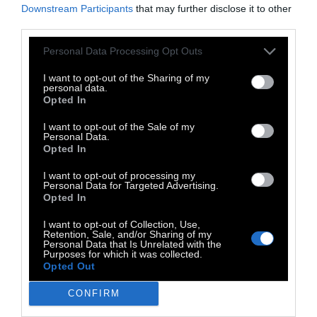
Downstream Participants
that may further disclose it to other
Al-Hadid, Monira Al Quadiri, Αθανάσιος
third parties.
Αργιανάς, Lynda Benglis, Κωστής Βελώνης,
Personal Data Processing Opt Outs
Βαγγέλης Βλάχος, Alexander Brack, Ειρήνη
Βουρλούμη, Απόστολος Γεωργίου, Pier Paolo
I want to opt-out of the Sharing of my
personal data.
Calzolari, Chryssa, Navine G. Dossos, Ειρήνη
Opted In
Ευσταθίου, Λίνα Θεοδώρου, Ivan Grubanov,
I want to opt-out of the Sale of my
Artan Hajrullahu, Mona Hatoum, Γιώργος
Personal Data.
Opted In
Ιωάννου, Emily Jacir, Sven Johne, Διονύσης
Καβαλλιεράτος, Κωνσταντίνος Κακανιάς,
I want to opt-out of processing my
Personal Data for Targeted Advertising.
Bouchra Khalili, Πάνος Κοκκινιάς, Γιάννης
Opted In
Κουνέλλης, Nate Lowman, Matthias Meisen,
I want to opt-out of Collection, Use,
Rabih Mroué, Ελένη Μυλωνά, Jennifer Nelson,
Retention, Sale, and/or Sharing of my
Personal Data that Is Unrelated with the
Μπία Ντάβου, Gabriel Orozco, George Osodi,
Purposes for which it was collected.
Opted Out
Adrian Paci, Μαλβίνα Παναγιωτίδη, Μαρία
Παπαδημητρίου, Λήδα Παπακωνσταντίνου,
CONFIRM
Ρένα Παπασπύρου, Αντώνης Πίττας, Walid