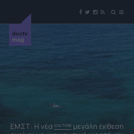
doctv
mag
ΕΜΣΤ: Η νέα
μεγάλη έκθεση
CULTURE