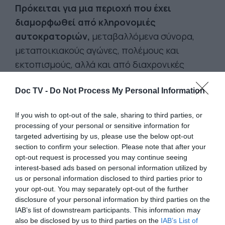
Πρόκειται για μια περιοχή που έχει
διαμορφωθεί από κληρονομιές
αυτοκρατοριών,
μεταβαλλόμενα σύνορα,
μεταποικιακούς αγώνες, πολέμους και
εκτοπισμούς, αλλά και από διαχρονικές
παραδόσεις φιλοξενίας, εμπορίου,
Doc TV -
Do Not Process My Personal Information
καλλιτεχνικής κυκλοφορίας και πνευματικών/
καλλιτεχνικών ανταλλαγών. Τα έργα τέχνης
If you wish to opt-out of the sale, sharing to third parties, or
που παρουσιάζονται εδώ συνομιλούν με
processing of your personal or sensitive information for
αυτές τις δυναμικές, ανιχνεύοντας τον τρόπο
targeted advertising by us, please use the below opt-out
section to confirm your selection. Please note that after your
με τον οποίο η ιστορία αντηχεί στο παρόν
opt-out request is processed you may continue seeing
αλλά και το πώς η προσωπική μνήμη
interest-based ads based on personal information utilized by
διασταυρώνεται με το συλλογικό τραύμα και
us or personal information disclosed to third parties prior to
your opt-out. You may separately opt-out of the further
την πολιτική πραγματικότητα. Επιμέλεια:
disclosure of your personal information by third parties on the
Κατερίνα Γρέγου
IAB’s list of downstream participants. This information may
also be disclosed by us to third parties on the
IAB’s List of
Καλλιτέχνες:
Lawrence Abu Hamdan, Diana