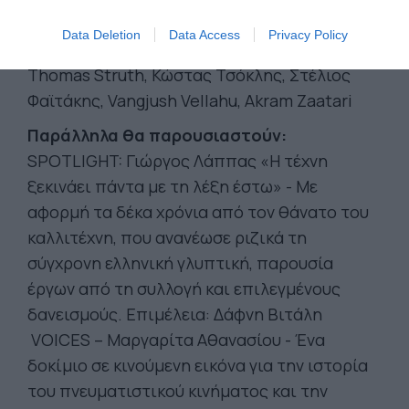
Raad, Thomias Radin, Michael Rakowitz,
Data Deletion
Data Access
Privacy Policy
Șerban Savu, Nedko Solakov, Sphinxes,
Thomas Struth, Κώστας Τσόκλης, Στέλιος
Φαϊτάκης, Vangjush Vellahu, Akram Zaatari
Παράλληλα θα παρουσιαστούν:
SPOTLIGHT: Γιώργος Λάππας «Η τέχνη
ξεκινάει πάντα με τη λέξη έστω» - Με
αφορμή τα δέκα χρόνια από τον θάνατο του
καλλιτέχνη, που ανανέωσε ριζικά τη
σύγχρονη ελληνική γλυπτική, παρουσία
έργων από τη συλλογή και επιλεγμένους
δανεισμούς. Επιμέλεια: Δάφνη Βιτάλη
VOICES – Μαργαρίτα Αθανασίου - Ένα
δοκίμιο σε κινούμενη εικόνα για την ιστορία
του πνευματιστικού κινήματος και την