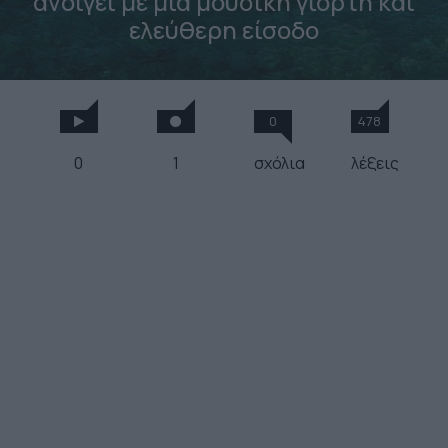
ανοίγει με μια μουσική γιορτή και
ελεύθερη είσοδο
0
478
0
1
σχόλια
λέξεις