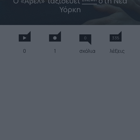
Ο «Άβελ» ταξιδεύει
στη Νέα
Υόρκη
0
335
0
1
σχόλια
λέξεις