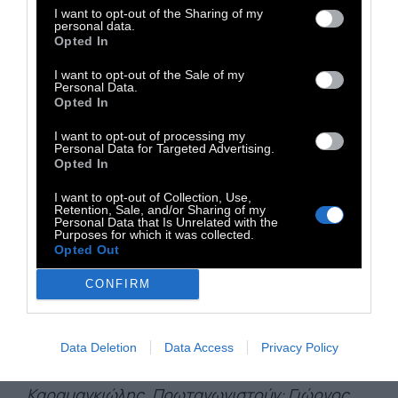
σε κινηματογραφική διανομή, με επίσημη
I want to opt-out of the Sharing of my
πρεμιέρα στον σινεφίλ κινηματογράφο
personal data.
Opted In
Δαναό, τον Νοέμβριο του 2024.
I want to opt-out of the Sale of my
Ανάμεσα στις σημαντικότερες στιγμές της
Personal Data.
Opted In
πορείας του «Άβελ»
ξεχωρίζουν το 2ο
Βραβείο Καλύτερης Ταινίας στο San
I want to opt-out of processing my
Personal Data for Targeted Advertising.
Francisco Greek Film Festival, καθώς και οι
Opted In
δύο διακρίσεις που απέσπασε στο 12ο
I want to opt-out of Collection, Use,
Φεστιβάλ Κινηματογράφου Χανίων, όπου
Retention, Sale, and/or Sharing of my
Personal Data that Is Unrelated with the
τιμήθηκε με το Βραβείο Κοινού και το
Purposes for which it was collected.
Opted Out
Βραβείο Σεναρίου. Παράλληλα, η διεθνής του
διαδρομή συνεχίζεται με την προβολή του
CONFIRM
στο πρόγραμμα «It’s Greek Short to Me» της
Hellenic Film Society στη Νέα Υόρκη.
Data Deletion
Data Access
Privacy Policy
Άβελ: Σκηνοθεσία - Σενάριο: Κωνσταντίνος
Καραμαγκιώλης. Πρωταγωνιστούν: Γιώργος