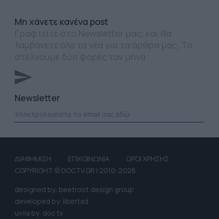
Mη χάνετε κανένα post
Γραφτείτε στο Newsletter μας, και θα
λαμβάνετε όλα τα νέα για τα άρθρα μας. Το
στέλνουμε δύο φορές τον μήνα.
Newsletter
ΔΙΑΦΗΜΙΣΗ
ΕΠΙΚΟΙΝΩΝΙΑ
ΟΡΟΙ ΧΡΗΣΗΣ
COPYRIGHT © DOCTV.GR | 2010-2026
designed by: beetroot design group
developed by: libertad
ux/ia by: doc tv