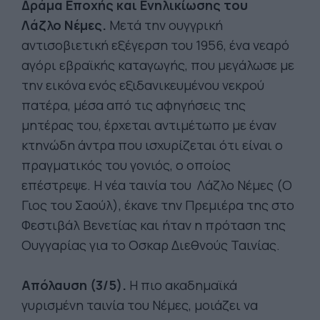
Δράμα Εποχής και Ενηλικίωσης του
Λάζλο
Νέμες
.
Μετά την ουγγρική
αντισοβιετική εξέγερση του 1956, ένα νεαρό
αγόρι εβραϊκής καταγωγής, που μεγάλωσε με
την εικόνα ενός εξιδανικευμένου νεκρού
πατέρα, μέσα από τις αφηγήσεις της
μητέρας του, έρχεται αντιμέτωπο με έναν
κτηνώδη άντρα που ισχυρίζεται ότι είναι ο
πραγματικός του γονιός, ο οποίος
επέστρεψε. Η νέα ταινία του Λάζλο Νέμες (Ο
Γιος του Σαούλ), έκανε την Πρεμιέρα της στο
Φεστιβάλ Βενετίας και ήταν η πρόταση της
Ουγγαρίας για το Οσκαρ Διεθνούς Ταινίας.
Απόλαυση (3/5).
Η πιο ακαδημαϊκά
γυρισμένη ταινία του Νέμες, μοιάζει να