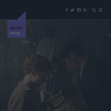
doctv
mag