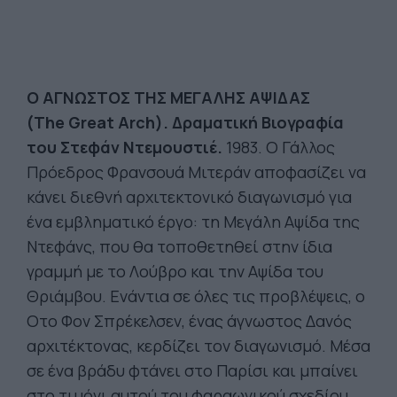
Ο ΑΓΝΩΣΤΟΣ ΤΗΣ ΜΕΓΑΛΗΣ ΑΨΙΔΑΣ
(
The
Great
Arch
). Δραματική Βιογραφία
του
Στεφάν
Ντεμουστιέ
.
1983. Ο Γάλλος
Πρόεδρος Φρανσουά Μιτεράν αποφασίζει να
κάνει διεθνή αρχιτεκτονικό διαγωνισμό για
ένα εμβληματικό έργο: τη Μεγάλη Αψίδα της
Ντεφάνς, που θα τοποθετηθεί στην ίδια
γραμμή με το Λούβρο και την Αψίδα του
Θριάμβου. Ενάντια σε όλες τις προβλέψεις, ο
Οτο Φον Σπρέκελσεν, ένας άγνωστος Δανός
αρχιτέκτονας, κερδίζει τον διαγωνισμό. Μέσα
σε ένα βράδυ φτάνει στο Παρίσι και μπαίνει
στο τιμόνι αυτού του φαραωνικού σχεδίου.