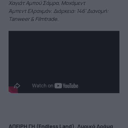
Χαγιάτ
Αμπού
Σάμρα
, Μοχάμεντ
Άμπεντ
Ελραχμάν
. Διάρκεια: 146' Διανομή:
Tanweer
&
Filmtrade
.
ΑΠΕΙΡΗ ΓΗ (
Endless
Land
). Λυρικό Δράμα