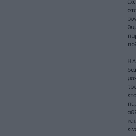
έχε
στο
συν
θυ
παρ
πολ
Η Δ
δια
μα
του
έτο
περ
αθλ
και
είν