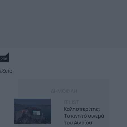
2206
έξεις
ΔΗΜΟΦΙΛΗ
IT LIST
Καλησπερίτης:
Το κινητό σινεμά
του Αιγαίου