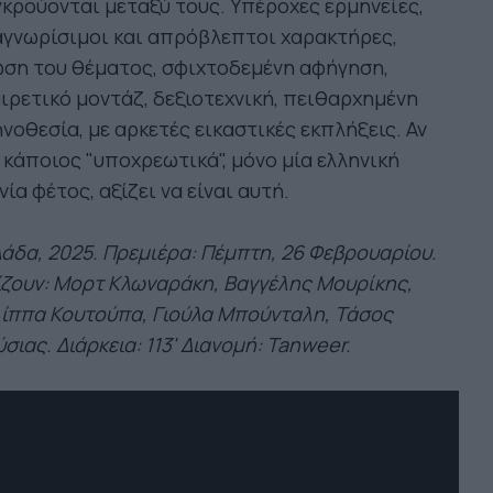
κρούονται μεταξύ τους. Υπέροχες ερμηνείες,
γνωρίσιμοι και απρόβλεπτοι χαρακτήρες,
ώση του θέματος, σφιχτοδεμένη αφήγηση,
ιρετικό μοντάζ, δεξιοτεχνική, πειθαρχημένη
νοθεσία, με αρκετές εικαστικές εκπλήξεις. Αν
 κάποιος "υποχρεωτικά", μόνο μία ελληνική
νία φέτος, αξίζει να είναι αυτή.
άδα, 2025. Πρεμιέρα: Πέμπτη, 26 Φεβρουαρίου.
ζουν: Μορτ Κλωναράκη, Βαγγέλης Μουρίκης,
ίππα Κουτούπα, Γιούλα Μ
πούνταλη, Τάσος
σιας. Διάρκεια: 113' Διανομή: Tanweer.