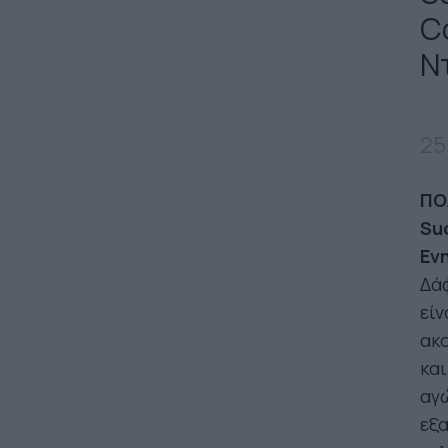
C
Ν
25
ΠΟ
Su
Εν
Δάφ
είν
ακο
και
αγώ
εξα