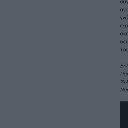
συγ
ανα
γν
εξα
σκη
δει
ται
Ελλ
Παί
Φιλ
Νού