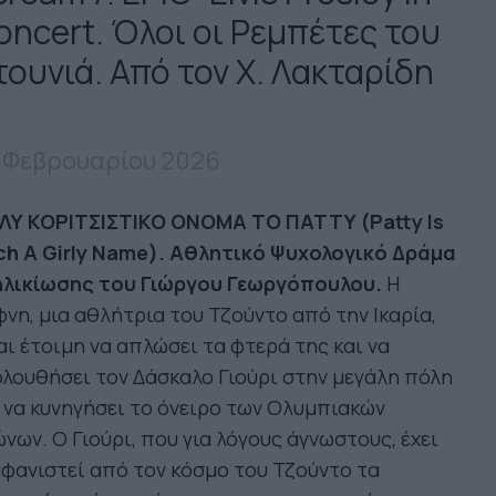
oncert. Όλοι οι Ρεμπέτες του
τουνιά. Από τον Χ. Λακταρίδη
 Φεβρουαρίου 2026
ΛΥ
ΚΟΡΙΤΣΙΣΤΙΚΟ
ΟΝΟΜΑ
ΤΟ
ΠΑΤΤΥ
(Patty Is
ch A Girly Name).
Αθλητικό Ψυχολογικό Δράμα
ηλι
κίωσης του Γιώργου Γεωργόπουλου.
Η
νη, μια αθλήτρια του Τζούντο από την Ικαρία,
αι έτοιμη να απλώσει τα φτερά της και να
λουθήσει τον Δάσκαλο Γιούρι στην μεγάλη πόλη
 να κυνηγήσει το όνειρο των Ολυμπιακών
νων. Ο Γιούρι, που για λόγους άγνωστους, έχει
φανιστεί από τον κόσμο του Τζούντο τα