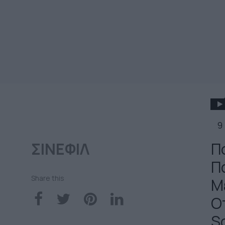
9
ΣΙΝΕΦΙΛ
Π
Π
Share this
Μ
Ο
Sc