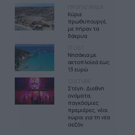
ΠΡΟΠΑΓΑΝΔΑ
Κύριε
πρωθυπουργέ,
με πήραν τα
δάκρυα
IT LIST
Νησάκια με
ακτοπλοϊκά έως
13 ευρώ
CULTURE
Στέγη: Διεθνή
ονόματα,
παγκόσμιες
πρεμιέρες, νέοι
χώροι για τη νέα
σεζόν