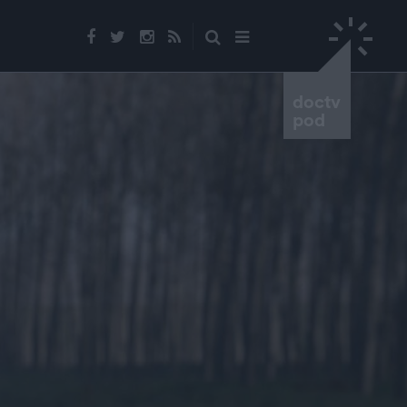
doctv
pod