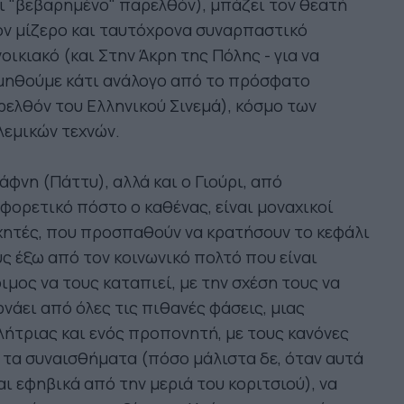
ι "βεβαρημένο" παρελθόν), μπάζει τον θεατή
ν μίζερο και ταυτόχρονα συναρπαστικό
οικιακό (και Στην Άκρη της Πόλης - για να
μηθούμε κάτι ανάλογο από το πρόσφατο
ελθόν του Ελληνικού Σινεμά), κόσμο των
εμικών τεχνών.
άφνη (Πάττυ), αλλά και ο Γιούρι, από
φορετικό πόστο ο καθένας, είναι μοναχικοί
χητές, που προσπαθούν να κρατήσουν το κεφάλι
ς έξω από τον κοινωνικό πολτό που είναι
ιμος να τους καταπιεί, με την σχέση τους να
νάει από όλες τις πιθανές φάσεις, μιας
ήτριας και ενός προπονητή, με τους κανόνες
 τα συναισθήματα (πόσο μάλιστα δε, όταν αυτά
αι εφηβικά από την μεριά του κοριτσιού), να