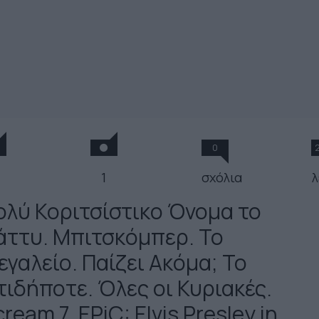
0
1
σχόλια
λ
ολύ Κοριτσίστικο Όνομα το
άττυ. Μπιτσκόμπερ. Το
εγαλείο. Παίζει Ακόμα; Το
τιδήποτε. Όλες οι Κυριακές.
ream 7. EPiC: Elvis Presley in