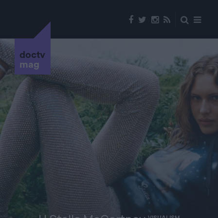
doctv
mag
VISUALISM