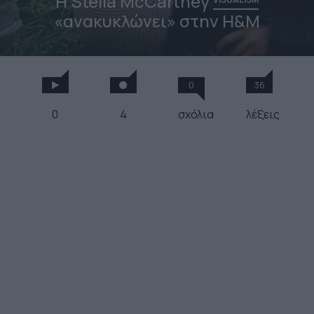
Η Stella McCartney
«ανακυκλώνει» στην H&M
0
36
0
4
σχόλια
λέξεις