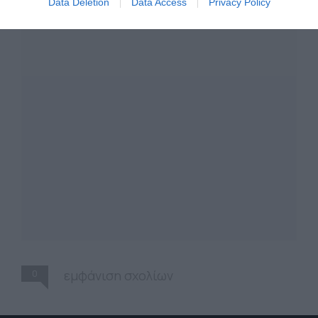
Data Deletion
Data Access
Privacy Policy
0
εμφάνιση σχολίων