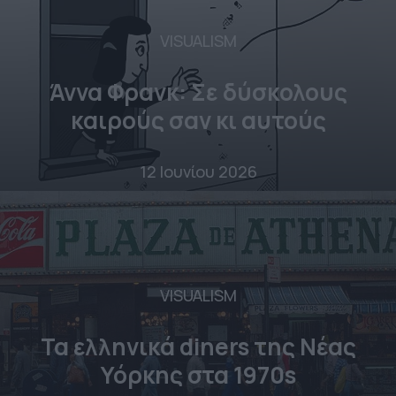
VISUALISM
Άννα Φρανκ: Σε δύσκολους
καιρούς σαν κι αυτούς
12 Ιουνίου 2026
VISUALISM
Τα ελληνικά diners της Νέας
Υόρκης στα 1970s