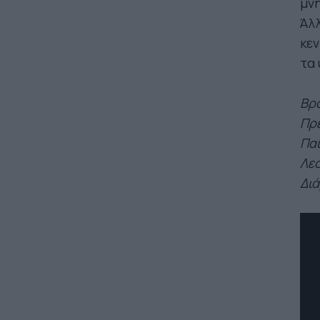
μνή
Άλλ
κεν
τα 
Βρα
Πρε
Παί
Λεό
Διά