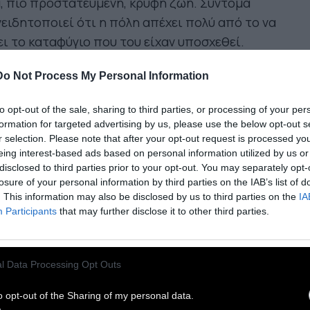
, πιο προστατευμένη, κρυφή ζωή. Σύντομα
ειδητοποιεί ότι η πόλη απέχει πολύ από το να
ει το καταφύγιο που του είχαν υποσχεθεί.
Do Not Process My Personal Information
μονή (4/5): Αγαπάμε τη δουλειά του Κλέμπερ
τόνσα Φίλιου (Aquarius, Bacurau). Η
to opt-out of the sale, sharing to third parties, or processing of your per
κεκριμένη ταινία κέρδισε στις Κάννες τα
formation for targeted advertising by us, please use the below opt-out s
βεία: Σκηνοθεσίας, Διεθνούς Κριτικής,
r selection. Please note that after your opt-out request is processed y
eing interest-based ads based on personal information utilized by us or
CAE (Βραβείο της Γαλλικής Ένωσης Arthouse
disclosed to third parties prior to your opt-out. You may separately opt-
ουσών) και Ανδρικής Ερμηνείας για τον Βάγκνερ
losure of your personal information by third parties on the IAB’s list of
υρα που είναι υποψήφιος και για το ανάλογο
. This information may also be disclosed by us to third parties on the
IA
Participants
that may further disclose it to other third parties.
αρ. Διπλή υποψηφιότητα Ταινίας (στη γενική
α και στην 5δα Διεθνούς Ταινίας), στα Οσκαρ, Α'
ρικής Ερμηνείας και Casting. Υποψηφιότητες
l Data Processing Opt Outs
 BAFTA Ξενόγλωσσης Ταινίας και Σεναρίου, Cesar
ης Ταινίας. Χρυσή Σφαίρα Α' Ανδρικής Ερμηνείας
o opt-out of the Sharing of my personal data.