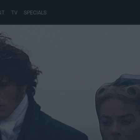
ST
TV
SPECIALS