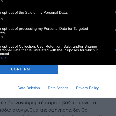
 Ξενόγλωσσης Ταινίας, ανάμεσα σε άλλες
In
βεύσεις.
o opt-out of the Sale of my Personal Data.
In
τέλεσμα (4/5): Με απίστευτο casting και
to opt-out of processing my Personal Data for Targeted
απαράσταση εποχής, «Ο Μυστικός
ing.
κτορας» είναι κάτι πολύ περισσότερο από ένα
In
ό θρίλερ. Μέσα σε 161' διάρκειας, περιλαμβάνει
o opt-out of Collection, Use, Retention, Sale, and/or Sharing
ersonal Data that Is Unrelated with the Purposes for which it
 πλήθος από παράλληλες πλοκές, με σινεφίλ και
lected.
Out
ες, προσωπικές (σε ό,τι αφορά προηγούμενες
λειές του σκηνοθέτη), ή γενικές αναφορές, που
CONFIRM
στυχώς), δεν είναι γνωστές στους εκτός
ζιλίας, όπως το κόμικ στριπ με το τριχωτό
μένο πόδι που σκορπάει τον τρόμο.
Data Deletion
Data Access
Privacy Policy
ή η "πελαγοδρομία", παρότι βάζει απανωτά
όδια στον ρυθμό της αφήγησης, δεν θα