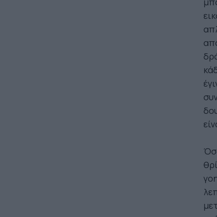
μπο
εικ
απλ
απ
δρ
κάδ
έγι
συν
δου
είν
Όσ
θρί
γοη
λεπ
μετ