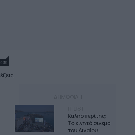
1638
έξεις
ΔΗΜΟΦΙΛΗ
IT LIST
Καλησπερίτης:
Το κινητό σινεμά
του Αιγαίου