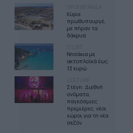
ΠΡΟΠΑΓΑΝΔΑ
Κύριε
πρωθυπουργέ,
με πήραν τα
δάκρυα
IT LIST
Νησάκια με
ακτοπλοϊκά έως
13 ευρώ
CULTURE
Στέγη: Διεθνή
ονόματα,
παγκόσμιες
πρεμιέρες, νέοι
χώροι για τη νέα
σεζόν