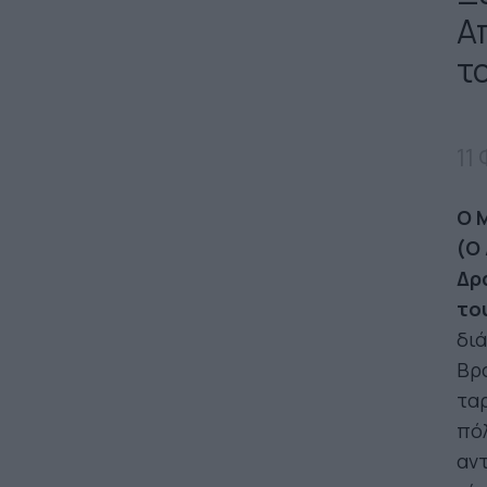
Α
τ
11
Ο
(
O
Δρ
το
διά
Βρα
ταρ
πόλ
αντ