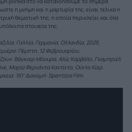
μη βοηθά στο να κατανοήσουμε το σήμερα.
ωστε η μνήμη και η μαρτυρία της, είναι τελικά η
τρική θεματική της, η οποία περικλείει και όλα
υπόλοιπα στοιχεία της.
ζιλία, Γαλλία, Γερμανία, Ολλανδία, 2025.
μιέρα: Πέμπτη, 12 Φεβρουαρίου.
ζουν: Βάγκνερ Μόουρα, Αλίς Καρβά
λο, Γκαμπριέλ
νε, Μαρία Φερνάντα Καντίντο, Ούντο Κίερ.
ρκεια: 161' Διανομή: Spentzos Film.