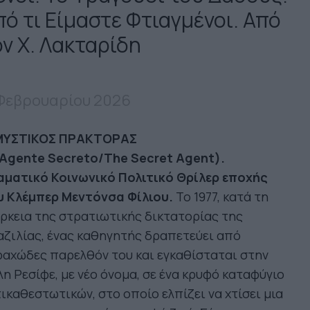
πό τι Είμαστε Φτιαγμένοι. Από
ον Χ. Λακταρίδη
 Φεβρουαρίου 2026
ΜΥΣΤΙΚΟΣ
ΠΡΑΚΤΟΡΑΣ
Agente
Secreto
/
The
Secret
Agent
).
αματικό Κοινωνικό Πολιτικό Θρίλερ εποχής
υ Κλέμπερ Μεντόνσα Φίλιου.
Το 1977, κατά τη
ρκεια της στρατιωτικής δικτατορίας της
ζιλίας, ένας καθηγητής δραπετεύει από
αχώδες παρελθόν του και εγκαθίσταται στην
η Ρεσίφε, με νέο όνομα, σε ένα κρυφό καταφύγιο
ικαθεστωτικών, στο οποίο ελπίζει να χτίσει μια