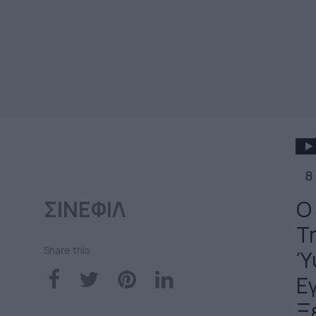
8
ΣΙΝΕΦΙΛ
Ο
T
Share this
Ύ
Ε
Ξ