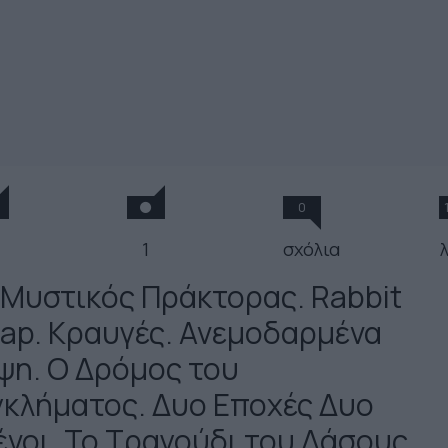
0
1
σχόλια
λ
 Μυστικός Πράκτορας. Rabbit
rap. Κραυγές. Ανεμοδαρμένα
ψη. Ο Δρόμος του
γκλήματος. Δυο Εποχές Δυο
ένοι. Το Τραγούδι του Δάσους.