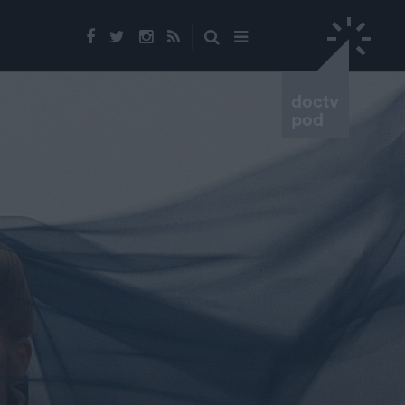
doctv
pod