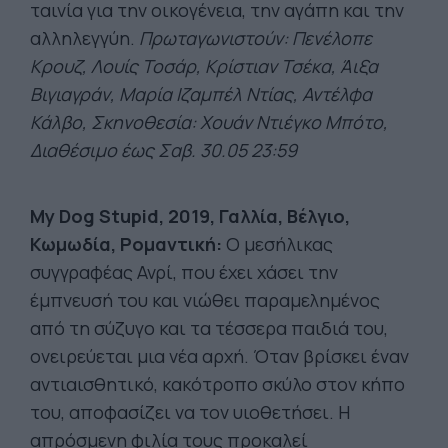
ταινία για την οικογένεια, την αγάπη και την
αλληλεγγύη.
Πρωταγωνιστούν: Πενέλοπε
Κρουζ, Λουίς Τοσάρ, Κρίστιαν Τσέκα, Άιξα
Βιγιαγράν, Μαρία Ιζαμπέλ Ντίας, Αντέλφα
Κάλβο, Σκηνοθεσία: Χουάν Ντιέγκο Μπότο,
Διαθέσιμο έως Σαβ. 30.05 23:59
My Dog Stupid, 2019, Γαλλία, Βέλγιο,
Κωμωδία, Ρομαντική:
Ο μεσήλικας
συγγραφέας Ανρί, που έχει χάσει την
έμπνευσή του και νιώθει παραμελημένος
από τη σύζυγο και τα τέσσερα παιδιά του,
ονειρεύεται μια νέα αρχή. Όταν βρίσκει έναν
αντιαισθητικό, κακότροπο σκύλο στον κήπο
του, αποφασίζει να τον υιοθετήσει. Η
απρόσμενη φιλία τους προκαλεί