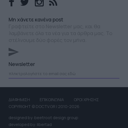
Mη χάνετε κανένα post
Γραφτείτε στο Newsletter μας, και θα
λαμβάνετε όλα τα νέα για τα άρθρα μας. Το
στέλνουμε δύο φορές τον μήνα.
Newsletter
ΔΙΑΦΗΜΙΣΗ
ΕΠΙΚΟΙΝΩΝΙΑ
ΟΡΟΙ ΧΡΗΣΗΣ
COPYRIGHT © DOCTV.GR | 2010-2026
designed by: beetroot design group
developed by: libertad