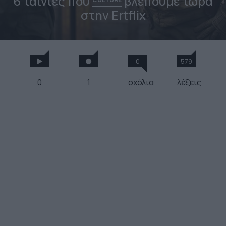
6 ταινίες που
βλέπουμε τώρα
στην Ertflix
0
579
0
1
σχόλια
λέξεις