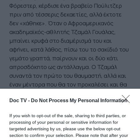
Φόρεστερ, κέρδισε ένα βραβείο Πούλιτζερ
πριν από τέσσερις δεκαετίες, αλλά έκτοτε
δεν «χάθηκε». Όταν ο Αφροαμερικανός
ακαδημαϊκός-αθλητής Τζαμάλ Γουάλας,
μπαίνει κρυφά στο διαμέρισμά του και
αφήνει, κατά λάθος, πίσω του το σακίδιό του
γεμάτο γραπτά, παίρνουν και οι δύο κάτι
απροσδόκητο ως αντάλλαγμα. Ο Τζαμάλ
συναντά τον πρώτο του θαυμαστή, αλλά και
έναν μέντορα που θα τον προκαλέσει και θα
τον αλλάξει για πάντα, και ο Φόρεστερ έχει
Doc TV -
Do Not Process My Personal Information
έναν λόγο να βγει από την αυτοεπιβαλλόμενη
μοναξιά του.
Πρωταγωνιστούν: Σον Κόνερι,
If you wish to opt-out of the sale, sharing to third parties, or
Ρομπ Μπράουν, Άννα Πάκουιν, Φ. Μάρει
processing of your personal or sensitive information for
Άμπραχαμ, Ματ Ντέιμον, Μάικλ Πιτ, Στέφανι
targeted advertising by us, please use the below opt-out
section to confirm your selection. Please note that after your
Μπέρι, Μπούστα Ραίμς, Σκηνοθεσία: Γκας Βαν