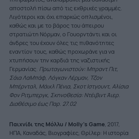
αποστολή πίσω από τις εχθρικές γραμμές.
Λιγότεροι και όχι επαρκώς οπλισμένοι,
καθώς και με το βάρος του άπειρου
στρατιώτη Νόρμαν, ο Γουορντάντι και οι
άνδρες του έχουν όλες τις πιθανότητες
εναντίον τους, καθώς προχωράνε για να
χτυπήσουν την καρδιά της ναζιστικής
Γερμανίας.
Πρωταγωνιστούν: Μπραντ Πιτ,
Σάια ΛαΜπάφ, Λόγκαν Λέρμαν, Τζον
Μπέρνταλ, Μάικλ Πένια, Σκοτ Ιστγουντ, Αλίσια
Φον Ριτμπεργκ, Σκηνοθεσία: Ντέιβιντ Άιερ.
Διαθέσιμο έως Παρ. 27.02
Παιχνίδι της Μόλλυ / Molly's Game
, 2017,
ΗΠΑ, Καναδάς, Βιογραφίες, Θρίλερ: Η ιστορία