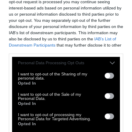
opt-out request is processed you may continue seeing
Σαντ,
Διαθέσιμο έως
Σαβ.
21.02.
interest-based ads based on personal information utilized by
us or personal information disclosed to third parties prior to
your opt-out. You may separately opt-out of the further
Ένα Κάποιο Τέλος, The Sense of an Ending,
disclosure of your personal information by third parties on the
2017, Ηνωμένο Βασίλειο, Δραματική:
Ο Τόνι
IAB’s list of downstream participants. This information may
also be disclosed by us to third parties on the
IAB’s List of
Γουέμπστερ ζει μια ήσυχη, απομονωμένη
Downstream Participants
that may further disclose it to other
ζωή, ώσπου μυστικά από το παρελθόν
third parties.
αναδύονται και τον αναγκάζουν να
Personal Data Processing Opt Outs
αναλογιστεί τις επιλογές του νεότερου
εαυτού του. Η αλήθεια για την πρώτη του
I want to opt-out of the Sharing of my
personal data.
αγάπη και οι συνέπειες των αποφάσεων που
Opted In
πήρε μια ζωή πριν ξαναέρχονται στο
I want to opt-out of the Sale of my
προσκήνιο, προκαλώντας αναθεώρηση της
Personal Data.
Opted In
προσωπικής του ιστορίας.
Πρωταγωνιστούν:
Τζιμ Μπρόντμπεντ, Χάριετ Γουόλτερ, Μισέλ
I want to opt-out of processing my
Personal Data for Targeted Advertising.
Ντόκερι, Έμιλι Μόρτιμερ, Μπίλι Χάουλ, Τζο
Opted In