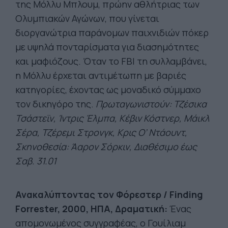
της Μόλλυ Μπλουμ, πρώην αθλήτριας των
Ολυμπιακών Αγώνων, που γίνεται
διοργανώτρια παράνομων παιχνιδιών πόκερ
με υψηλά πονταρίσματα για διασημότητες
και μαφιόζους. Όταν το FBI τη συλλαμβάνει,
η Μόλλυ έρχεται αντιμέτωπη με βαριές
κατηγορίες, έχοντας ως μοναδικό σύμμαχο
τον δικηγόρο της.
Πρωταγωνιστούν: Τζέσικα
Τσάστεϊν, Ίντρις Έλμπα, Κέβιν Κόστνερ, Μάικλ
Σέρα, Τζέρεμι Στρονγκ, Κρις Ο’ Ντάουντ,
Σκηνοθεσία: Άαρον Σόρκιν, Διαθέσιμο έως
Σαβ. 31.01
Ανακαλύπτοντας τον Φόρεστερ / Finding
Forrester, 2000, ΗΠΑ, Δραματική:
Ένας
απομονωμένος συγγραφέας, ο Γουίλιαμ