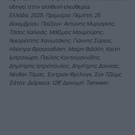
οδηγεί στην αληθινή ελευθερία.
Ελλάδα, 2025. Πρεμιέρα: Πέμπτη, 25
Δεκεμβρίου. Παίζουν: Αντώνης
Μυριαγκός
,
Τάσος Χαλκιάς, Μάξιμος
Μου
μούρης
,
Νικορέστης
Χανιωτάκης, Γιάννης Σύριος,
Ηλέκτρα
Φραγκιαδάκη
, Μαίρη Βιδάλη, Καίτη
Ιμπροχώρη
, Παύλος Κοντογιαννίδης,
Δημήτρης
Ιατρόπουλος
, Δημήτρης
Δανίκας
,
Νέιθαν
Τόμας,
Έιντριαν
Φρίλινγκ
, Σον Τζέιμς
Σάτον
. Διάρκεια: 128' Διανομή:
Tanweer
.