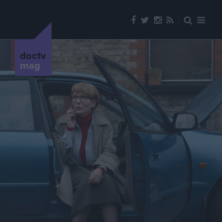
doctv
mag