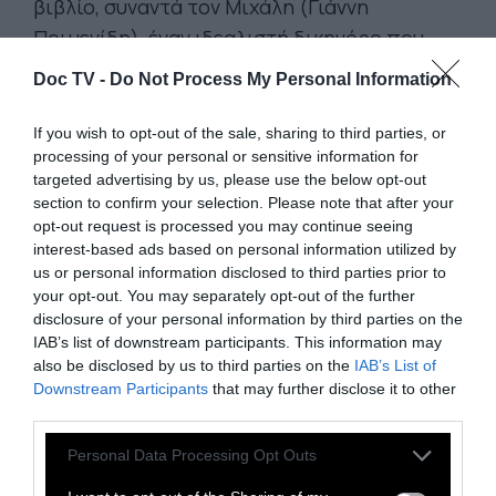
βιβλίο, συναντά τον Μιχάλη (Γιάννη
Ποιμενίδη), έναν ιδεαλιστή δικηγόρο που
ξέρει να χειρίζεται καλά τις λέξεις. Μία
Doc TV -
Do Not Process My Personal Information
τυχαία συνάντηση στο βιβλιοπωλείο της
οικογένειάς της θα ανατρέψει τελείως τις
If you wish to opt-out of the sale, sharing to third parties, or
processing of your personal or sensitive information for
ζωές τους. Όσο οι σελίδες του βιβλίου
targeted advertising by us, please use the below opt-out
γεμίζουν, η φαντασία αρχίζει να μπλέκεται με
section to confirm your selection. Please note that after your
την πραγματικότητα και να διαμορφώνει μία
opt-out request is processed you may continue seeing
interest-based ads based on personal information utilized by
νέα, δική τους ιστορία. Ακολουθήστε τους σε
us or personal information disclosed to third parties prior to
ένα απολαυστικό ταξίδι γεμάτο
your opt-out. You may separately opt-out of the further
"παρεμβατικούς" φίλους, οικογενειακές
disclosure of your personal information by third parties on the
IAB’s list of downstream participants. This information may
ανατροπές και πολύ χιούμορ. Γιατί μερικές
also be disclosed by us to third parties on the
IAB’s List of
φορές τον έρωτα δεν μπορείς να τον
Downstream Participants
that may further disclose it to other
προβλέψεις, αρκεί μόνο να τον αφήσεις να
third parties.
γραφτεί… Από τον δημιουργό του «Μόλις
Personal Data Processing Opt Outs
Χώρισα».