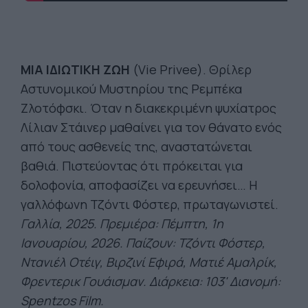
ΜΙΑ ΙΔΙΩΤΙΚΗ ΖΩΗ
(Vie Privee).
Θρίλερ
Αστυνομικού Μυστηρίου της Ρεμπέκα
Ζλοτόφσκι. Όταν η διακεκριμένη ψυχίατρος
Λίλιαν Στάινερ μαθαίνει για τον θάνατο ενός
από τους ασθενείς της, αναστατώνεται
βαθιά. Πιστεύοντας ότι πρόκειται για
δολοφονία, αποφασίζει να ερευνήσει… Η
γαλλόφωνη Τζόντι Φόστερ, πρωταγωνιστεί.
Γαλλία, 2025. Πρεμιέρα: Πέμπτη, 1η
Ιανουαρίου, 2026. Παίζουν:
Τζόντι
Φόστερ
,
Ντανιέλ
Οτέιγ
,
Βιρζινί
Εφιρά
,
Ματιέ
Αμαλρίκ
,
Φρεντερικ
Γουάισμαν
. Διάρκεια: 103' Διανομή:
Spentzos
Film
.