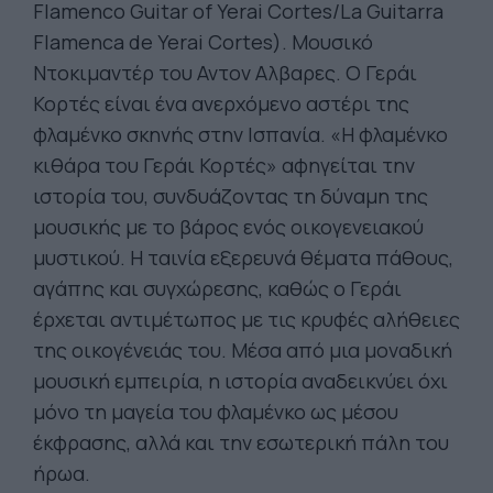
Flamenco Guitar of Yerai Cortes/La Guitarra
Flamenca de Yerai Cortes). Μουσικό
Ντοκιμαντέρ του Αντον Αλβαρες. Ο Γεράι
Κορτές είναι ένα ανερχόμενο αστέρι της
φλαμένκο σκηνής στην Ισπανία. «Η φλαμένκο
κιθάρα του Γεράι Κορτές» αφηγείται την
ιστορία του, συνδυάζοντας τη δύναμη της
μουσικής με το βάρος ενός οικογενειακού
μυστικού. Η ταινία εξερευνά θέματα πάθους,
αγάπης και συγχώρεσης, καθώς ο Γεράι
έρχεται αντιμέτωπος με τις κρυφές αλήθειες
της οικογένειάς του. Μέσα από μια μοναδική
μουσική εμπειρία, η ιστορία αναδεικνύει όχι
μόνο τη μαγεία του φλαμένκο ως μέσου
έκφρασης, αλλά και την εσωτερική πάλη του
ήρωα.