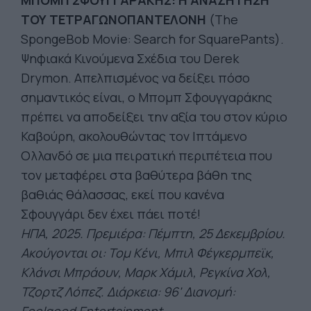
ΜΠΟΜΠ ΣΦΟΥΓΓΑΡΑΚΗΣ: Η ΑΝΑΖΗΤΗΣΗ
ΤΟΥ ΤΕΤΡΑΓΩΝΟΠΑΝΤΕΛΟΝΗ
(The
SpongeBob Movie: Search for SquarePants).
Ψηφιακά Κινούμενα Σχέδια του Derek
Drymon. Απελπισμένος να δείξει πόσο
σημαντικός είναι, ο Μπομπ Σφουγγαράκης
πρέπει να αποδείξει την αξία του στον κύριο
Καβούρη, ακολουθώντας τον Ιπτάμενο
Ολλανδό σε μια πειρατική περιπέτεια που
τον μεταφέρει στα βαθύτερα βάθη της
βαθιάς θάλασσας, εκεί που κανένα
Σφουγγάρι δεν έχει πάει ποτέ!
ΗΠΑ, 2025. Πρεμιέρα: Πέμπτη, 25 Δεκεμβρίου.
Ακούγονται οι:
Τομ
Κένι
, Μπιλ
Φέγκερμπεϊκ
,
Κλάνσι
Μπράουν,
Μαρκ
Χάμιλ
, Ρεγκίνα Χολ,
Τζορτζ
Λόπεζ
. Διάρκεια: 96' Διανομή: