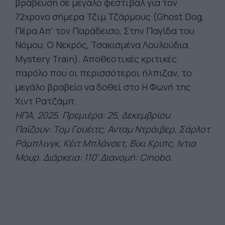
βράβευση σε μεγάλο φεστιβάλ για τον
72χρονο σήμερα Τζιμ Τζάρμους (Ghost Dog,
Πέρα Απ' τον Παράδεισο, Στην Παγίδα του
Νόμου, Ο Νεκρός, Τσακισμένα Λουλούδια,
Mystery Train). Αποθεοτικές κριτικές
παρόλο που οι περισσότεροι ήλπιζαν, το
μεγάλο βραβείο να δοθεί στο Η Φωνή της
Χιντ Ρατζάμπ.
ΗΠΑ, 2025. Πρεμιέρ
α: 25, Δεκεμβρίου.
Παίζουν:
Τομ
Γουέιτς
,
Ανταμ
Ντράιβερ
, Σάρλοτ
Ράμπλινγκ
,
Κέιτ
Μπλάνσετ
,
Βίκι
Κριπς
,
Ιντια
Μουρ
. Διάρκεια: 110' Διανομή:
Cinobo
.