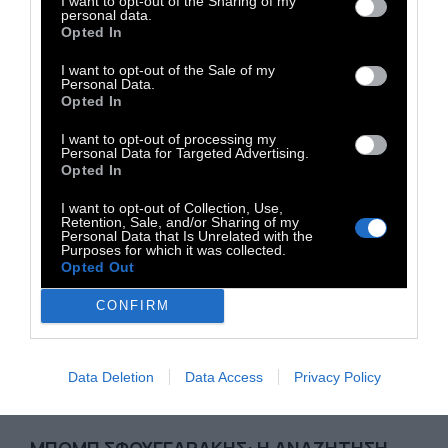
I want to opt-out of the Sharing of my
Ελλάδα, 2025. Πρεμιέρα: Πέμπτη, 25
personal data.
Δεκεμβρίου. Παίζουν: Έλλη
Τρίγγου
, Γιάννης
Opted In
Πο
ιμενίδης
, Παύλος
Ορκόπουλος
, Γιώργος
I want to opt-out of the Sale of my
Personal Data.
Γεροντιδάκης
, Γιούλη Τσαγκαράκη, Ελένη
Opted In
Ουζουνίδου
, Κώστας
Κάππας
, Μαρία
Αλιφέρη
.
I want to opt-out of processing my
Διάρκεια: 92' Διανομή:
Iconic
Films
.
Personal Data for Targeted Advertising.
Opted In
I want to opt-out of Collection, Use,
Retention, Sale, and/or Sharing of my
Personal Data that Is Unrelated with the
Purposes for which it was collected.
Opted Out
CONFIRM
Data Deletion
Data Access
Privacy Policy