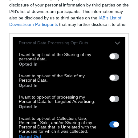
μπορούσε ένα τέτοιο μήνυμα να είναι πιο
disclosure of your personal information by third parties on the
σημαντικό από ό,τι λίγες ημέρες μετά την
IAB’s list of downstream participants. This information may
also be disclosed by us to third parties on the
IAB’s List of
επίθεση των ΗΠΑ στη Βενεζουέλα;
Downstream Participants
that may further disclose it to other
third parties.
Ωστόσο, η ΕΕ δεν είναι σε θέση να το
υλοποιήσει
, μπλοκαρισμένη από τις
Personal Data Processing Opt Outs
διαμαρτυρίες των αγροτών κατά της
I want to opt-out of the Sharing of my
συμφωνίας, η οποία είναι ομολογουμένως
personal data.
Opted In
δυσμενής για τους αγρότες σε ορισμένες
περιπτώσεις, και παραλυμένη από τον φόβο
I want to opt-out of the Sale of my
Personal Data.
των επιτυχιών των ακροδεξιών. Δεν θα
Opted In
μπορέσει να σταθεί απέναντι στην Κίνα και
I want to opt-out of processing my
τις ΗΠΑ σε μια νέα παγκόσμια τάξη
Personal Data for Targeted Advertising.
Opted In
πραγμάτων».
I want to opt-out of Collection, Use,
Retention, Sale, and/or Sharing of my
Personal Data that Is Unrelated with the
Ακολουθήστε μας στο
Instagram
και στο
Purposes for which it was collected.
Opted Out