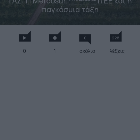
FAZ: Η Mercosur,
η ΕΕ και η
παγκόσμια τάξη
0
228
0
1
σχόλια
λέξεις