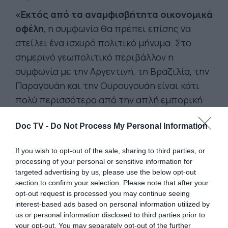
«Εκτός από τα αναμφισβήτητα οικονομικά
οφέλη
, η συμφωνία θα πρέπει επίσης να
στείλει ένα ισχυρό πολιτικό μήνυμα. Στο
σημερινό γεωπολιτικό περιβάλλον η
συμφωνία με την Αργεντινή, τη Βραζιλία, την
Παραγουάη και την Ουρουγουάη είναι κάτι
πολύ περισσότερο από την απλή εμπορική
συμφωνία η οποία ξεκίνησε πριν από 25 και
Doc TV -
Do Not Process My Personal Information
πλέον χρόνια. Είναι ένα σημαντικό δομικό
στοιχείο για την απελευθέρωση της ΕΕ από
If you wish to opt-out of the sale, sharing to third parties, or
την εξάρτησή της από την Κίνα.
processing of your personal or sensitive information for
targeted advertising by us, please use the below opt-out
Αποτελεί δέσμευση για εμπόριο και διεθνή
section to confirm your selection. Please note that after your
συνεργασία
βάσει
κανόνων
. Είναι η
opt-out request is processed you may continue seeing
απόρριψη μιας πολιτικής που καθορίζεται
interest-based ads based on personal information utilized by
us or personal information disclosed to third parties prior to
από το νόμο της ζούγκλας. Πότε θα
your opt-out. You may separately opt-out of the further