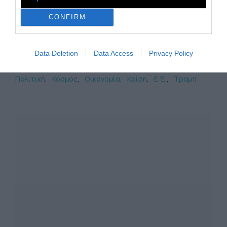
Facebook
για να βλέπετε τα άρθρα που σας
ενδιαφέρουν
CONFIRM
Data Deletion
Data Access
Privacy Policy
TAGS:
Πολιτική
Κόσμος
Οικονομία
Κρίση
Ε.'Ε.
Τραμπ