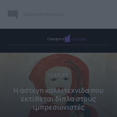
0
εμφάνιση σχολίων
Πρόσφατα
CULTURE
CULTURE
Η άστεγη καλλιτέχνιδα που
εκτίθεται δίπλα στους
ιμπρεσιονιστές