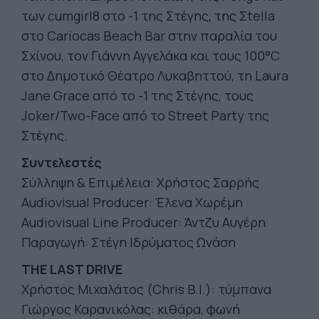
των cumgirl8 στο -1 της Στέγης, της Σtella
στο Cariocas Beach Bar στην παραλία του
Σχίνου, τον Γιάννη Αγγελάκα και τους 100°C
στο Δημοτικό Θέατρο Λυκαβηττού, τη Laura
Jane Grace από το -1 της Στέγης, τους
Joker/Two-Face από το Street Party της
Στέγης.
Συντελεστές
Σύλληψη & Επιμέλεια: Χρήστος Σαρρής
Audiovisual Producer: Έλενα Χωρέμη
Audiovisual Line Producer: Άντζυ Αυγέρη
Παραγωγή: Στέγη Ιδρύματος Ωνάση
THE LAST DRIVE
Χρήστος Μιχαλάτος (Chris B.I.): τύμπανα
Γιώργος Καρανικόλας: κιθάρα, φωνή