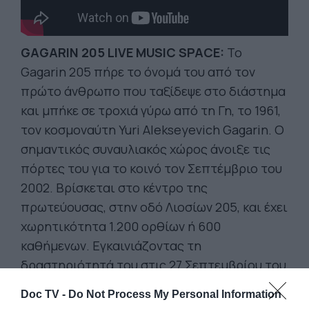
GAGARIN 205 LIVE
MUSIC
SPACE:
Το
Gagarin 205 πήρε το όνομά του από τον
πρώτο άνθρωπο που ταξίδεψε στο διάστημα
και μπήκε σε τροχιά γύρω από τη Γη, το 1961,
τον κοσμοναύτη Yuri Alekseyevich Gagarin. Ο
σημαντικός συναυλιακός χώρος άνοιξε τις
πόρτες του για το κοινό τον Σεπτέμβριο του
2002. Βρίσκεται στο κέντρο της
πρωτεύουσας, στην οδό Λιοσίων 205, και έχει
χωρητικότητα 1.200 ορθίων ή 600
καθήμενων. Εγκαινιάζοντας τη
δραστηριότητά του στις 27 Σεπτεμβρίου του
2002, με την πρώτη σόλο εμφάνιση του Barry
Doc TV -
Do Not Process My Personal Information
Adamson στην Ελλάδα, το Gagarin 205 Live