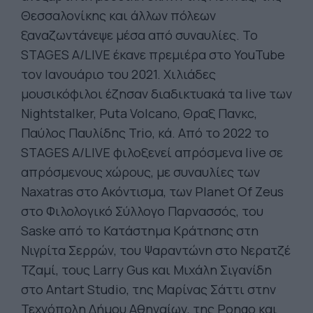
Θεσσαλονίκης και άλλων πόλεων
ξαναζωντάνεψε μέσα από συναυλίες. Το
STAGES A/LIVE έκανε πρεμιέρα στο YouTube
τον Ιανουάριο του 2021. Χιλιάδες
μουσικόφιλοι έζησαν διαδικτυακά τα live των
Nightstalker, Puta Volcano, Θραξ Πανκc,
Παύλος Παυλίδης Trio, κά. Από το 2022 το
STAGES A/LIVE φιλοξενεί απρόσμενα live σε
απρόσμενους χώρους, με συναυλίες των
Naxatras στο Ακόντισμα, των Planet Of Zeus
στο Φιλολογικό Σύλλογο Παρνασσός, του
Saske από το Κατάστημα Κράτησης στη
Νιγρίτα Σερρών, του Ψαραντώνη στο Νερατζέ
Τζαμί, τους Larry Gus και Μιχάλη Σιγανίδη
στo Antart Studio, της Μαρίνας Σάττι στην
Τεχνόπολη Δήμου Αθηναίων, της Pongo και