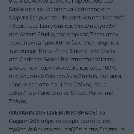
στο Φιλολογικό Σύλλογο Παρνασσός, του
Saske από το Κατάστημα Κράτησης στη
Νιγρίτα Σερρών, του Ψαραντώνη στο Νερατζέ
Τζαμί, τους Larry Gus και Μιχάλη Σιγανίδη
στo Antart Studio, της Μαρίνας Σάττι στην
Τεχνόπολη Δήμου Αθηναίων, της Pongo και
των cumgirl8 στο -1 της Στέγης, της Σtella
στο Cariocas Beach Bar στην παραλία του
Σχίνου, τον Γιάννη Αγγελάκα και τους 100°C
στο Δημοτικό Θέατρο Λυκαβηττού, τη Laura
Jane Grace από το -1 της Στέγης, τους
Joker/Two-Face από το Street Party της
Στέγης.
GAGARIN 205 LIVE
MUSIC
SPACE:
Το
Gagarin 205 πήρε το όνομά του από τον
πρώτο άνθρωπο που ταξίδεψε στο διάστημα