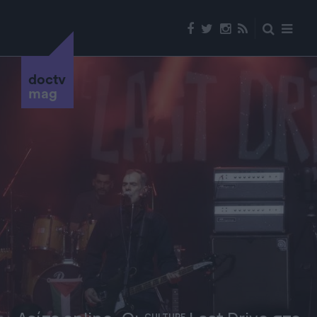
doctv
mag
CULTURE