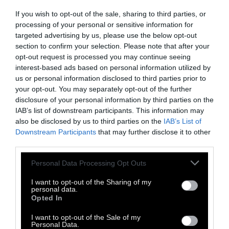
Music Space έχει διανύσει ήδη 23 σεζόν
If you wish to opt-out of the sale, sharing to third parties, or
λειτουργίας. Ο χώρος φιλοξένησε σημαντικά
processing of your personal or sensitive information for
targeted advertising by us, please use the below opt-out
ονόματα της διεθνούς μουσικής σκηνής αλλά
section to confirm your selection. Please note that after your
και του ελληνικού χώρου, σε άρτιες
opt-out request is processed you may continue seeing
παραγωγές. Ενδεικτικά, τα τελευταία χρόνια
interest-based ads based on personal information utilized by
us or personal information disclosed to third parties prior to
πραγματοποιήθηκαν περισσότερες από
your opt-out. You may separately opt-out of the further
2.500 διαφορετικές εκδηλώσεις, που
disclosure of your personal information by third parties on the
περιλάμβαναν συναυλίες από όλο το φάσμα
IAB’s list of downstream participants. This information may
also be disclosed by us to third parties on the
IAB’s List of
της σύγχρονης ελληνικής και ξένης σκηνής,
Downstream Participants
that may further disclose it to other
DJ sets, μουσικά και κινηματογραφικά
third parties.
φεστιβάλ, αφιερώματα σε σκηνοθέτες και
Personal Data Processing Opt Outs
προβολές ταινιών, πάρτι δισκογραφικών
εταιρειών, κ.λπ. Με έναν μέσο όρο άνω των
I want to opt-out of the Sharing of my
personal data.
100.000 εισιτηρίων ετησίως, το Gagarin 205
Opted In
Live Music Space αποτελεί σημείο αναφοράς
I want to opt-out of the Sale of my
στον συναυλιακό και, γενικότερα, τον
Personal Data.