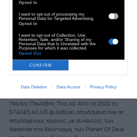
Opted In
καλλιτεχνικό χάρτη της πρωτεύουσας.
I want to opt-out of processing my
Το STAGES A/LIVE είναι μια πρωτοβουλία
Personal Data for Targeted Advertising.
Opted In
του Onassis Culture
, που ξεκίνησε κατά τη
διάρκεια του πρώτου lockdown. Η
I want to opt-out of Collection, Use,
Retention, Sale, and/or Sharing of my
ανεξάρτητη μουσική σκηνή της Αθήνας, της
Personal Data that Is Unrelated with the
Purposes for which it was collected.
Θεσσαλονίκης και άλλων πόλεων
Opted Out
ξαναζωντάνεψε μέσα από συναυλίες. Το
CONFIRM
STAGES A/LIVE έκανε πρεμιέρα στο YouTube
τον Ιανουάριο του 2021. Χιλιάδες
μουσικόφιλοι έζησαν διαδικτυακά τα live των
Data Deletion
Data Access
Privacy Policy
Nightstalker, Puta Volcano, Θραξ Πανκc,
Παύλος Παυλίδης Trio, κά. Από το 2022 το
STAGES A/LIVE φιλοξενεί απρόσμενα live σε
απρόσμενους χώρους, με συναυλίες των
Naxatras στο Ακόντισμα, των Planet Of Zeus