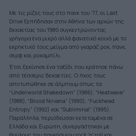
Με τις ρίζες τους στο πανκ του ’77, οι Last
Drive ξεπήδησαν στην Αθήνα των αρχών της
δεκαετίας του 1980 συγκεντρώνοντας
γρήγορα ένα μικρό αλλά φανατικό κοινό με το
εκρηκτικό τους μείγμα από γκαράζ ροκ, πανκ,
σερφ και ροκαμπίλι.
Έτσι ξεκίνησε ένα ταξίδι που κράτησε πάνω
από τέσσερις δεκαετίες. Ο ήχος τους
αποτυπώθηκε σε άλμπουμ όπως τα
“Underworld Shakedown” (1986), “Heatwave”
(1988), “Blood Nirvana” (1990), “Fuckhead
Entropy” (1992) και “Subliminal” (1995).
Παράλληλα, περιόδευσαν εκτεταμένα σε
Ελλάδα και Ευρώπη, συνεργάστηκαν με
θρύλους του παγκόσμιου rock ’n’ roll και