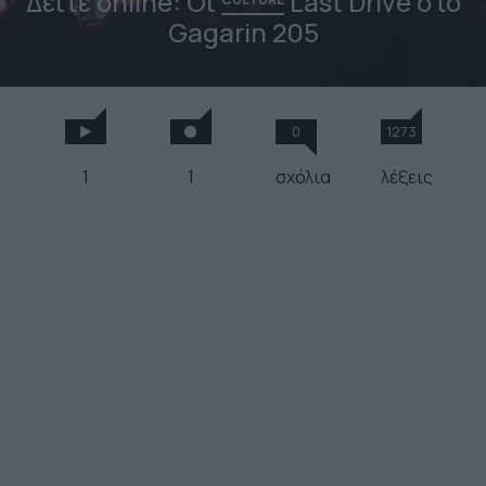
Δείτε online: Οι
Last Drive στο
Gagarin 205
0
1273
1
1
σχόλια
λέξεις