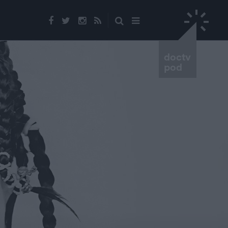
doctv
pod