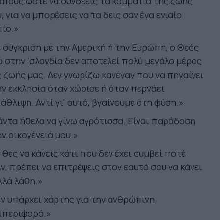
πους ώστε να συνδέεις τα κομμάτια της ζωής
, για να μπορέσεις να τα δεις σαν ένα ενιαίο
ίο.»
 σύγκριση με την Αμερική ή την Ευρώπη, ο Θεός
 στην Ισλανδία δεν αποτελεί πολύ μεγάλο μέρος
 ζωής μας. Δεν γνωρίζω κανέναν που να πηγαίνει
ν εκκλησία όταν χώρισε ή όταν περνάει
άθλιψη. Αντί γι' αυτό, βγαίνουμε στη φύση.»
ντα ήθελα να γίνω αγρότισσα. Είναι παράδοση
ν οικογένειά μου.»
 θες να κάνεις κάτι που δεν έχει συμβεί ποτέ
ν, πρέπει να επιτρέψεις στον εαυτό σου να κάνει
λλά λάθη.»
ν υπάρχει χάρτης για την ανθρώπινη
μπεριφορά.»