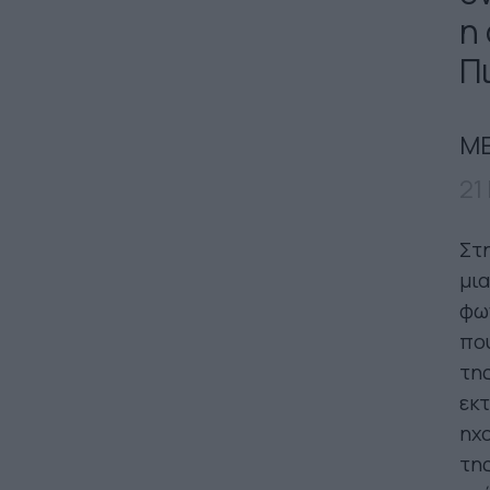
η
Π
ΜΕ
21
Στη
μια
φων
που
της
εκτ
ηχο
τη