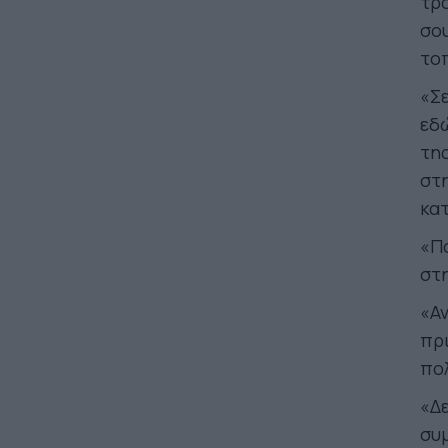
τρό
σου
τοπ
«Σε
εδώ
της
στη
κατ
«Πά
στη
«Αν
πρι
πο
«Δε
συ