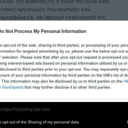
 δίνει την αίσθηση ότι η τέχνη της είναι ένας
ντανός οργανισμός που αναπνέει ενώ
ταμορφώνεται. Με αφορμή τα εξηκοστά της
έθλια, συγκεντρώσαμε σκέψεις της -για τη φύση,
Do Not Process My Personal Information
μουσική, την τεχνολογία, την ταυτότητα, τον
ο, την παιδικότητα και την ελευθερία. Αυτή
to opt-out of the sale, sharing to third parties, or processing of your per
αι η Björk μέσα από τα δικά της λόγια.
formation for targeted advertising by us, please use the below opt-out s
r selection. Please note that after your opt-out request is processed y
 μουσικοί πάντα κοροϊδεύουν την ηλεκτρονική
eing interest-based ads based on personal information utilized by us or
σική, λένε ότι πρόκειται για ρομπότ, πως
disclosed to third parties prior to your opt-out. You may separately opt-
ζουν ανόητα, χωρίς ψυχή κ.λπ. Φυσικά οι
losure of your personal information by third parties on the IAB’s list of
. This information may also be disclosed by us to third parties on the
IA
ρωποι φτιάχνουν την τεχνολογία, οπότε ήταν
Participants
that may further disclose it to other third parties.
ά θέμα χρόνου μέχρι η τεχνολογία να μπορεί να
δεχτεί όσα θέλουμε να βάλουμε μέσα της.»
l Data Processing Opt Outs
α μένα, η φύση και η τεχνολογία συμβολίζουν την
ίδα και την πρόοδο. Νομίζω ότι πρέπει να
o opt-out of the Sharing of my personal data.
σουμε τεχνολογία και φύση, αν θέλουμε να