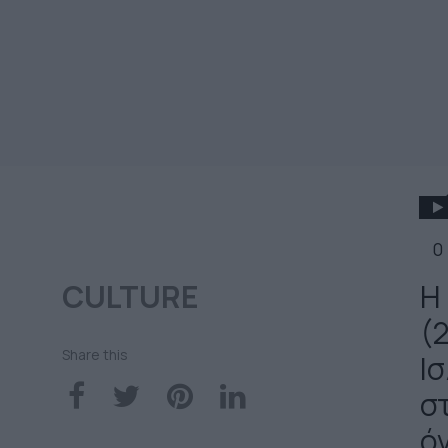
0
CULTURE
Η
(
Share this
Ι
στ
ό