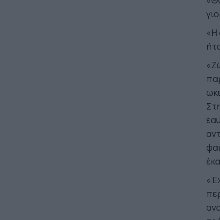
«Θα
γιο
«Η 
ήτα
«Ζ
πα
ωκε
Στη
εαυ
αντ
φαι
έκα
«Έχ
πε
αν