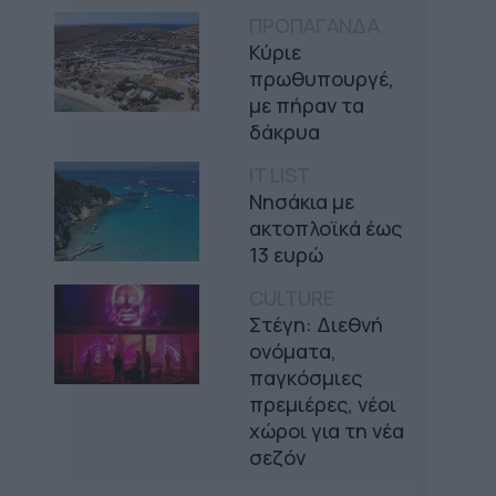
ΠΡΟΠΑΓΑΝΔΑ
Κύριε
πρωθυπουργέ,
με πήραν τα
δάκρυα
IT LIST
Νησάκια με
ακτοπλοϊκά έως
13 ευρώ
CULTURE
Στέγη: Διεθνή
ονόματα,
παγκόσμιες
πρεμιέρες, νέοι
χώροι για τη νέα
σεζόν