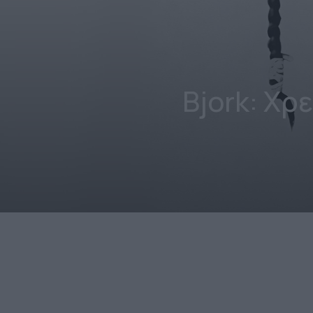
Bjork: Χρ