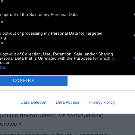
In
ιβιώσουμε.»
o opt-out of the Sale of my Personal Data.
α έναν άνθρωπο που είναι τόσο εμμονικός με τη
In
σική όσο εγώ, υπάρχει πάντα ένα τραγούδι. Στο
to opt-out of processing my Personal Data for Targeted
ος του μυαλού μου, κάθε στιγμή, υπάρχει
ing.
In
νήθως μια μελωδία»
o opt-out of Collection, Use, Retention, Sale, and/or Sharing
 τραγούδι είναι σαν μια γιορτή του οξυγόνου.»
ersonal Data that Is Unrelated with the Purposes for which it
lected.
ειάζεται πολύς χρόνος για να γίνεις αυτό που
Out
αι.»
CONFIRM
ποθέτω ότι είμαι μάλλον περισσότερο
ηθισμένη στο να μην με καταλαβαίνουν παρά
Data Deletion
Data Access
Privacy Policy
 να με καταλαβαίνουν.»
μαι μια πηγή αίματος. Με το σχήμα ενός
ιτσιού.»