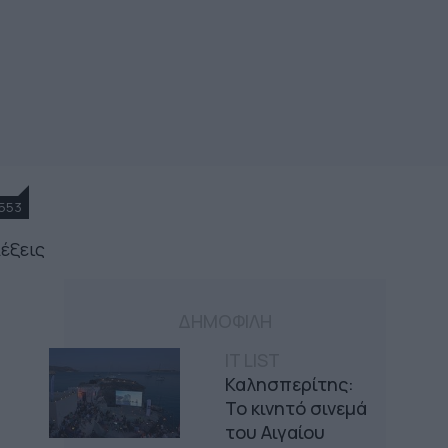
553
λέξεις
ΔΗΜΟΦΙΛΗ
IT LIST
Καλησπερίτης:
Το κινητό σινεμά
του Αιγαίου