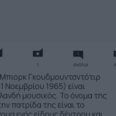
0
1
σχόλια
 Μπιορκ Γκουδμουντσντότιρ
21 Νοεμβρίου 1965) είναι
σλανδή μουσικός. Το όνομα της
ην πατρίδα της είναι το
νομα ενός είδους δέντρου και