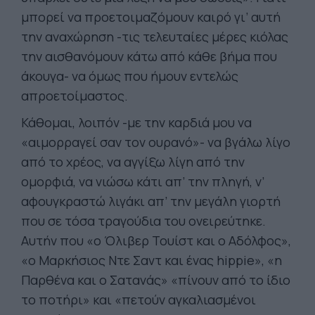
μπορεί να προετοιμαζόμουν καιρό γι’ αυτή
την αναχώρηση -τις τελευταίες μέρες κιόλας
την αισθανόμουν κάτω από κάθε βήμα που
άκουγα- να όμως που ήμουν εντελώς
απροετοίμαστος.
Κάθομαι, λοιπόν -με την καρδιά μου να
«αιμορραγεί σαν τον ουρανό»- να βγάλω λίγο
από το χρέος, να αγγίξω λίγη από την
ομορφιά, να νιώσω κάτι απ’ την πληγή, ν’
αφουγκραστώ λιγάκι απ’ την μεγάλη γιορτή
που σε τόσα τραγούδια του ονειρεύτηκε.
Αυτήν που «ο Όλιβερ Τουίστ και ο Αδόλφος»,
«ο Μαρκήσιος Ντε Σαντ και ένας hippie», «η
Παρθένα και ο Σατανάς» «πίνουν από το ίδιο
το ποτήρι» και «πετούν αγκαλιασμένοι