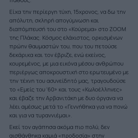
πάθους.
Είχα την περίεργη τύχη, 15χρονος, να δω την
απόλυτη, σκληρή απογύμνωση και
διαπόμπευσή του στο «Κούρεμα» στο ΖΟΟΜ
της Πλάκας. Κόσμος ελάχιστος, ορκισμένων
πρώην θαυμαστών του, που του πετούσε
δεκάρικα και τον έβριζε, ενώ εκείνος,
κουρεμένος, με μια εικόνα μέσου ανθρώπου
περιέργως αποκρουστική στο ερωτευμένο με
την τέχνη του ασυνείδητό μας, τραγουδούσε
το «Εμείς του ‘60» και τους «Κωλοέλληνες»
και έβαζε την Αρβανιτάκη με δυο όργανα να
λέει αμέσως μετά το «Γεννήθηκα για να πονώ
και για να τυραννιέμαι».
Εκεί τον αγάπησα ακόμα πιο πολύ, δεν
αισθάνθηκα καμιά «προδοσία» στην