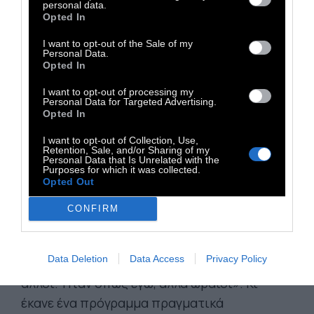
πρόζα στον «Μονομάχο», το «Φως στις 10 το
personal data.
Opted In
πρωί» , ο «Χρονοποιός». Καθαρόαιμα,
ουρανοπρεπή αριστουργήματα. Και φυσικά,
I want to opt-out of the Sale of my
Personal Data.
καθόλου αταίριαστα με τη θυσία του.
Opted In
Από μιαν άλλη «ευλογία που αγνοώ» τον
I want to opt-out of processing my
Personal Data for Targeted Advertising.
έζησα πολύ κι από κοντά. Δουλέψαμε μαζί
Opted In
ολόκληρες σεζόν, μικρός συνοδοιπόρος του
I want to opt-out of Collection, Use,
εγώ το ’96 στη «Σφεντόνα» και στην
Retention, Sale, and/or Sharing of my
Personal Data that Is Unrelated with the
καλοκαιρινή του περιοδεία, καλεσμένος μου
Purposes for which it was collected.
Opted Out
κι αυτός 3 σεζόν στην «Ταράτσα». Την 2η
μάλιστα σεζόν του έδωσα τον χώρο για 6
CONFIRM
Δευτέρες για να κάνει ό,τι πιο δικό του ήθελε.
Μου λέει «Θα κάνω ό,τι πιο δικό μου: θα πω
Data Deletion
Data Access
Privacy Policy
τραγούδια άλλων. Πάντα ήθελα να ήμουνα οι
άλλοι. Ήταν όπως εγώ, αλλά ωραίοι». Κι
έκανε ένα πρόγραμμα πραγματικά