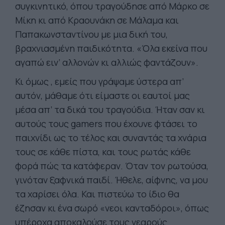
συγκινητικό, όπου τραγούδησε από Μάρκο σε
Μίκη κι από Κραουνάκη σε Μάλαμα και
Παπακωνσταντίνου με μια δική του,
βραχνιασμένη παιδικότητα. «Όλα εκείνα που
αγαπώ ειν’ αλλονών κι αλλιώς φαντάζουν».
Κι όμως , εμείς που γράψαμε ύστερα απ’
αυτόν, μάθαμε ότι είμαστε οι εαυτοί μας
μέσα απ’ τα δικά του τραγούδια. Ήταν σαν κι
αυτούς τους gamers που έχουνε φτάσει το
παιχνίδι ως το τέλος και συναντάς τα χνάρια
τους σε κάθε πίστα, και τους ρωτάς κάθε
φορά πώς τα κατάφεραν. Όταν τον ρωτούσα,
γινόταν ξαφνικά παιδί. Ήθελε, αίφνης, να μου
τα χαρίσει όλα. Και πιστεύω το ίδιο θα
έζησαν κι ένα σωρό «νεοι κανταδόροι», όπως
υπέροχα αποκαλούσε τους νεαρούς