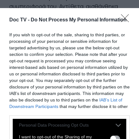
συμπεριφορά του. Αντίθετα, αισθάνθηκα
μιαν αποτρόπαιη τιμιότητα. Έδειχνε στους
Doc TV -
Do Not Process My Personal Information
ανθρώπους του ποιος ήταν και ποιος είχε
γίνει, ποιοι ήταν στο όνειρό τους και ποιοι
If you wish to opt-out of the sale, sharing to third parties, or
ήταν στον καθρέφτη τους. Και δεν ήταν
processing of your personal or sensitive information for
targeted advertising by us, please use the below opt-out
καθόλου ωραίο αυτό. Κυρίως γιατί μέσα στην
section to confirm your selection. Please note that after your
βίαιη αυτή πράξη τα τραγούδια του είχαν
opt-out request is processed you may continue seeing
γίνει λίγο σα δηλώσεις, σαν εκθέσεις ιδεών,
interest-based ads based on personal information utilized by
us or personal information disclosed to third parties prior to
μέσα σε όλα όσα είχε «κουρέψει» ήταν η
your opt-out. You may separately opt-out of the further
ποιητική του απόλυτη ελευθερία.
disclosure of your personal information by third parties on the
IAB’s list of downstream participants. This information may
Κι όμως και μέσα στο ύστερο έργο του, αυτό
also be disclosed by us to third parties on the
IAB’s List of
που έπεται του περίεργου αυτού
Downstream Participants
that may further disclose it to other
«αποχαιρετισμού» στον νεανικό εαυτό του,
third parties.
υπάρχουν στιγμές που δεν γίνεται να
Personal Data Processing Opt Outs
συγκριθούν με τίποτε άλλο, κανενός άλλου. Η
I want to opt-out of the Sharing of my