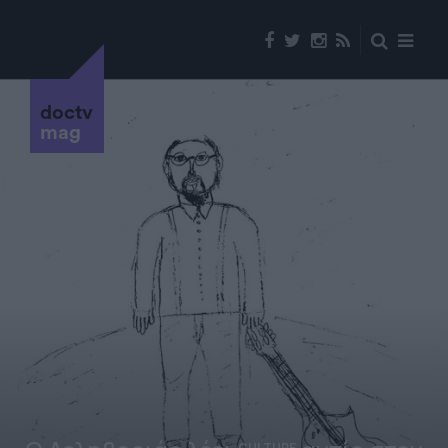
doctv
mag
CULTURE