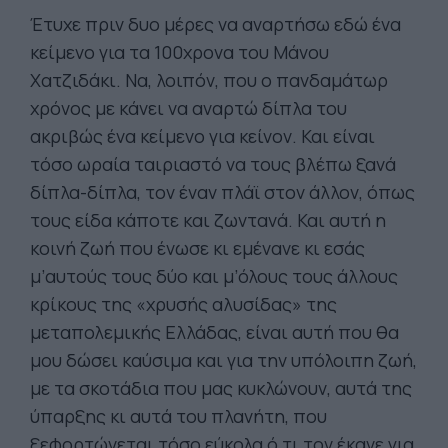
Έτυχε πριν δυο μέρες να αναρτήσω εδώ ένα
κείμενο για τα 100χρονα του Μάνου
Χατζιδάκι. Να, λοιπόν, που ο πανδαμάτωρ
χρόνος με κάνει να αναρτώ δίπλα του
ακριβώς ένα κείμενο για κείνον. Και είναι
τόσο ωραία ταιριαστό να τους βλέπω ξανά
δίπλα-δίπλα, τον έναν πλάϊ στον άλλον, όπως
τους είδα κάποτε και ζωντανά. Και αυτή η
κοινή ζωή που ένωσε κι εμένανε κι εσάς
μ’αυτούς τους δύο και μ’όλους τους άλλους
κρίκους της «χρυσής αλυσίδας» της
μεταπολεμικής Ελλάδας, είναι αυτή που θα
μου δώσει καύσιμα και για την υπόλοιπη ζωή,
με τα σκοτάδια που μας κυκλώνουν, αυτά της
ύπαρξης κι αυτά του πλανήτη, που
ξεφορτώνεται τόσο εύκολα ό,τι τον έκανε για