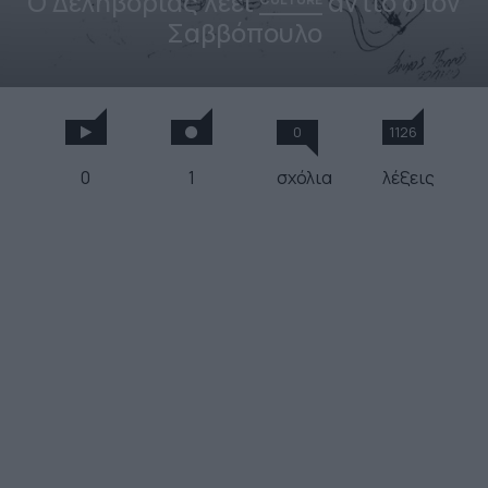
Ο Δεληβοριάς λέει
αντίο στον
Σαββόπουλο
0
1126
0
1
σχόλια
λέξεις