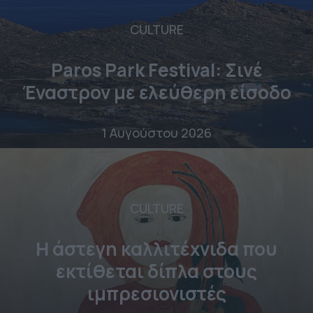
CULTURE
Paros Park Festival: Σινέ
Έναστρον με ελεύθερη είσοδο
1 Αυγούστου 2026
CULTURE
Η άστεγη καλλιτέχνιδα που
εκτίθεται δίπλα στους
ιμπρεσιονιστές