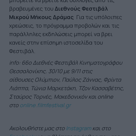
μπορείτε να βρείτε και συλλογές από τις
βραβευμένες του
Διεθνούς Φεστιβάλ
Μικρού Μήκους Δράμας
Για τις υπόλοιπες
χρεώσεις, το πρόγραμμα προβολών και τις
παράλληλες εκδηλώσεις μπορεί να βρει
κανείς στην επίσημη ιστοσελίδα του
Φεστιβάλ.
info: 66ο Διεθνές Φεστιβάλ Κινηματογράφου
Θεσσαλονίκης. 30/10 με 9/11 στις
αίθουσες Ολύμπιον, Παύλος Ζάννας, Φρίντα
Λιάππα, Τώνια Μαρκετάκη, Τζον Κασσαβέτης,
Σταύρος Τορνές, Μακεδονικόν και online
στο
online.filmfestival.gr
Ακολουθήστε μας στο
Instagram
και στο