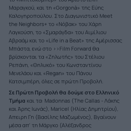
Μαραγκού, και τη «Gorgonà» της Εύης
Καλογηροπούλου. Στο Διαγωνιστικό Meet
the Neighbors+ το «Νόβακ» του Χάρη
Λαγκούση, το «Σμαράγδα» του Αιμίλιου
Αβραάμ και το «Life in a Beat» της Αμέρισσας
Μπάστα, ενώ στο >>Film Forward θα
βρίσκονται τα «Ζηλωτής» του Στέλιου
Ρεπάνη, «Θηλυκό» του Κωνσταντίνου
Μενελάου και «Regan» του Πάνου
Κατσιμπέρη, όλες σε πρώτη Προβολή.
Σε Πρώτη Προβολή θα δούμε στο Ελληνικό
Τμήμα
και τα: Madonnas (The Callas - Λάκης
και Άρης Ιωνάς), Maricel (Ηλίας Δημητρίου),
Απειρη Γη (Βασίλης Μαζωμένος), Βγαίνουν
μέσα απ' τη Μάργκο (Αλέξανδρος