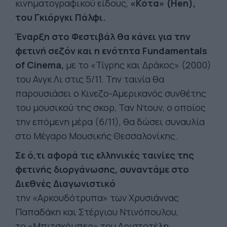
κινηματογραφικού είδους,
«
Κότα
»
(Hen),
του Γκιόργκι Πάλφι.
Έναρξη στο Φεστιβάλ θα κάνει για την
φετινή σεζόν και η ενότητα Fundamentals
of Cinema,
με το «Τίγρης και Δράκος» (2000)
του Ανγκ Λι στις 5/11. Την ταινία θα
παρουσιάσει ο Κινεζο-Αμερικανός συνθέτης
του μουσικού της σκορ, Ταν Ντουν, ο οποίος
την επόμενη μέρα (6/11), θα δώσει συναυλία
στο Μέγαρο Μουσικής Θεσσαλονίκης.
Σε ό,τι αφορά τις ελληνικές ταινίες της
φετινής διοργάνωσης, συναντάμε στο
Διεθνές Διαγωνιστικό
την «Αρκουδότρυπα» των Χρυσιάννας
Παπαδάκη και Στέργιου Ντινόπουλου,
το «Μπιτσκόμπερ» του Αριστοτέλη