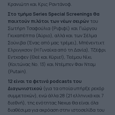
Κρανιώτη και Κρις Ραντάνοφ.
Στο τμήμα Series Special Screenings θα
παιχτούν πιλότοι των νέων σειρών
του
Σωτήρη Τσαφούλια (Ριφιφί) και Γιώργου
Γκικαπέππα (Αύριο), αλλά και των Σέλμα
Σούνιβα (Ένας από μας τρέμει), Μπένεντικτ
Ελρινγκσον (Η Γυναίκα από τη Δανία), Τζέφρι
Εντχοφεν (Θεέ και Κύριε!), Τεέμου Νίκι
(Κοιτώνας Νο. 13) και Ντέμπεν Φαν Νταμ
(Putain).
12 είναι τα φετινά podcasts του
Διαγωνιστικού
(για τα οποία υπήρξε ρεκόρ
συμμετοχών), ενώ άλλα 28 (21 ελληνικά και 7
διεθνή), της ενότητας Nexus θα είναι όλα
διαθέσιμα για ακρόαση στην ιστοσελίδα του