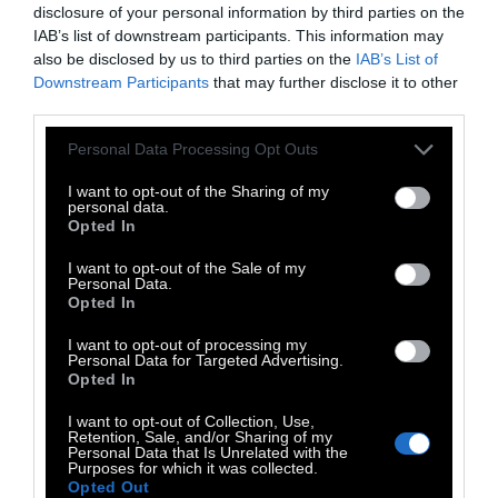
disclosure of your personal information by third parties on the
Αλίμου» (Αθανάσιος Τόμμυ Σκλάβος). Τέλος
IAB’s list of downstream participants. This information may
στην ενότητα "Ξεπερνώντας τα Σύνορα" στο
also be disclosed by us to third parties on the
IAB’s List of
οποίο παρουσιάζονται σε πρώτη προβολή
Downstream Participants
that may further disclose it to other
third parties.
ταινίες ελληνικού ενδιαφέροντος γυρισμένες
στην Ελλάδα ή στο εξωτερικό θα παιχτούν
Personal Data Processing Opt Outs
τα: Μάγια και Σαμάρ (Ανίτα Ντόρον),
I want to opt-out of the Sharing of my
Παραμερίζοντας τα Σύννεφα (Μέρι
personal data.
Opted In
Ντάρλινγκ, Μπρι Βέιντερ, Φελίσια Σομπχάνι),
Tender (Άρης Μπαφαλούκας).
I want to opt-out of the Sale of my
Personal Data.
Opted In
Η Ιζαμπέλ Ιπέρ θα δώσει ένα
I want to opt-out of processing my
Personal Data for Targeted Advertising.
από τα 12 διεθνή
Opted In
Masterclasses του
I want to opt-out of Collection, Use,
Retention, Sale, and/or Sharing of my
Φεστιβάλ
Personal Data that Is Unrelated with the
Purposes for which it was collected.
Opted Out