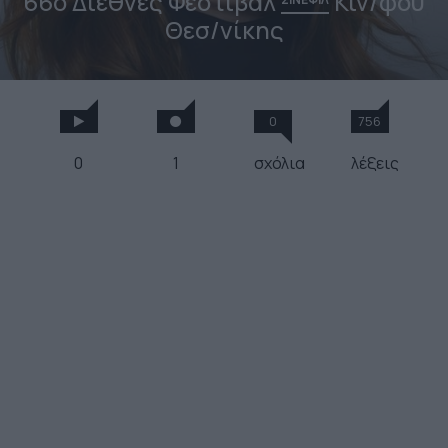
66ο Διεθνές Φεστιβάλ
Κιν/φου
Θεσ/νίκης
0
756
0
1
σχόλια
λέξεις