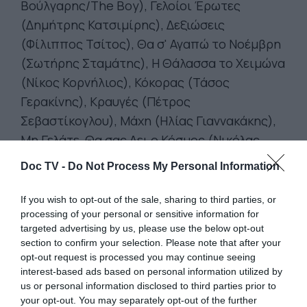
Βούλγαρης/The Boy), Γελοίοι Έρωτες
(Δημήτρης Κατσιμίρης), Δεξιώσεις
(Φίλιππος Τσίτος), Θα σ' Αγαπώ το Νοέμβρη
(Σωτήρης Σταμάτης), Η Θάλασσα το Χειμώνα
(Νίκος Κορνήλιος), Κόκορας (Τάσος
Γερακίνης), Κραυγές (Πέτρος
Σεβαστίκογλου), Μάχη (Ηλίας Γιαννακάκης),
Μη Γελάτε, Θα σας Δει ο Κόσμος (Νικόλας
Δημητρόπουλος), Μισός Ανθρωποφάγος
Doc TV -
Do Not Process My Personal Information
(Χάρης Φάγκρας), Πολύ Κοριτσίστικο Όνομα
το Πάττυ (Γιώργος Γεωργόπουλος), Το
If you wish to opt-out of the sale, sharing to third parties, or
processing of your personal or sensitive information for
Οτιδήποτε (Γιώργος Αθανασίου), Τόμος 7
targeted advertising by us, please use the below opt-out
(Πάνος Παππάς).
section to confirm your selection. Please note that after your
opt-out request is processed you may continue seeing
Μια Δεύτερη Ματιά θα υπάρξει για τις
interest-based ads based on personal information utilized by
ταινίες
«Οι Άγριες Μέρες Μας» (Βασίλης
us or personal information disclosed to third parties prior to
Κεκάτος) και «Η Μεγάλη Σφαγή των β' ΚΑΠΗ
your opt-out. You may separately opt-out of the further