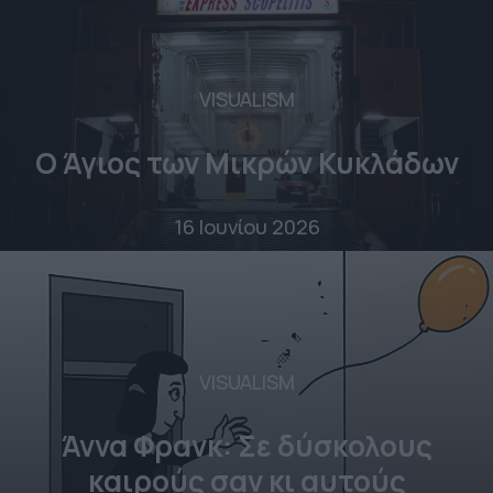
VISUALISM
Ο Άγιος των Μικρών Κυκλάδων
16 Ιουνίου 2026
VISUALISM
Άννα Φρανκ: Σε δύσκολους
καιρούς σαν κι αυτούς