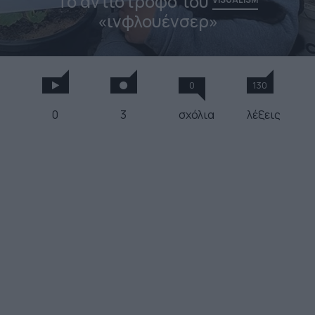
Το αντίστροφο του
«ινφλουένσερ»
0
130
0
3
σχόλια
λέξεις