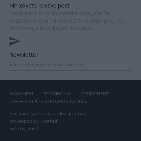
Mη χάνετε κανένα post
Γραφτείτε στο Newsletter μας, και θα
λαμβάνετε όλα τα νέα για τα άρθρα μας. Το
στέλνουμε δύο φορές τον μήνα.
Newsletter
ΔΙΑΦΗΜΙΣΗ
ΕΠΙΚΟΙΝΩΝΙΑ
ΟΡΟΙ ΧΡΗΣΗΣ
COPYRIGHT © DOCTV.GR | 2010-2026
designed by: beetroot design group
developed by: libertad
ux/ia by: doc tv