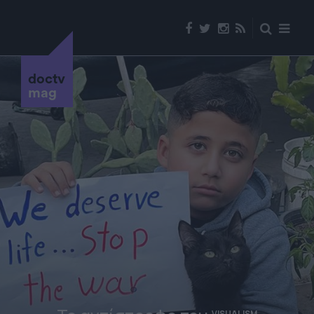
doctv
mag
VISUALISM