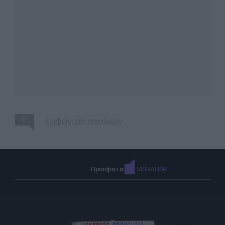
0
εμφάνιση σχολίων
Πρόσφατα
VISUALISM