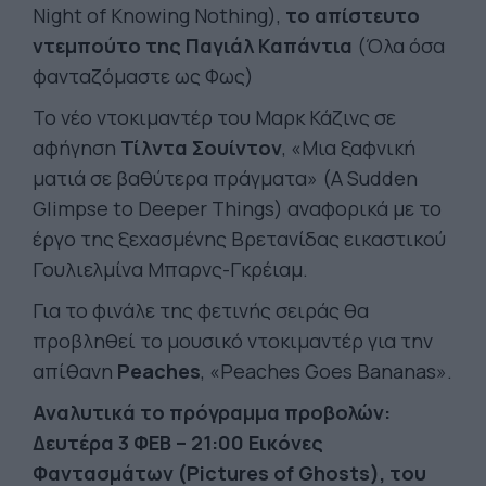
Night of Knowing Nothing),
το απίστευτο
ντεμπούτο της Παγιάλ Καπάντια
(Όλα όσα
φανταζόμαστε ως Φως)
Το νέο ντοκιμαντέρ του Μαρκ Κάζινς σε
αφήγηση
Τίλντα Σουίντον
, «Μια ξαφνική
ματιά σε βαθύτερα πράγματα» (A Sudden
Glimpse to Deeper Things) αναφορικά με το
έργο της ξεχασμένης Βρετανίδας εικαστικού
Γουλιελμίνα Μπαρνς-Γκρέιαμ.
Για το φινάλε της φετινής σειράς θα
προβληθεί το μουσικό ντοκιμαντέρ για την
απίθανη
Peaches
, «Peaches Goes Bananas».
Αναλυτικά το πρόγραμμα προβολών:
Δευτέρα 3 ΦΕΒ – 21:00 Εικόνες
Φαντασμάτων (Pictures of Ghosts), του