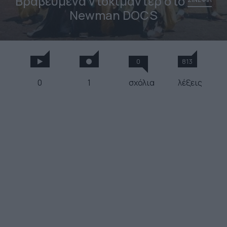
Βραβευμένα ντοκιμαντέρ στο
Νewman DOCS
0
813
0
1
σχόλια
λέξεις