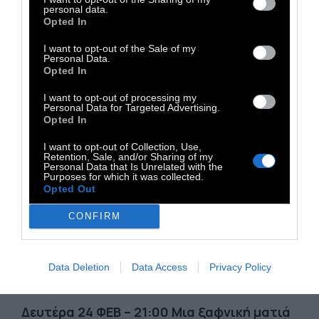
τον ίδιο τον κινηματογράφο, οι δοκιμιακές
personal data.
Opted In
και επιστολικές φόρμες διαποτίζουν τις
στιλβωμένες, κιάροσκούρο εικόνες με
I want to opt-out of the Sale of my
Personal Data.
λαχτάρα και ενδοσκόπηση.
Opted In
Χρησιμοποιώντας μια ποικιλία μορφών και
I want to opt-out of processing my
τυπικών προσεγγίσεων στην υπηρεσία ενός
Personal Data for Targeted Advertising.
Opted In
συναρπαστικού, συνεκτικού συνόλου, η
Καπάντια προσφέρει μια πλούσια και
I want to opt-out of Collection, Use,
Retention, Sale, and/or Sharing of my
αισθητηριακή αλληλεπίδραση μεταξύ ήχου
Personal Data that Is Unrelated with the
Purposes for which it was collected.
και εικόνας που ενισχύει τις ατμοσφαιρικές
Opted Out
υφές της ταινίας. Σινεμά που θολώνει
CONFIRM
διαρκώς τα όρια μεταξύ πραγματικότητας
και φαντασίας, όλα στην οθόνη σαν ένα
πυρετώδες όνειρο που δεν ξέρεις σε ποιον
Data Deletion
Data Access
Privacy Policy
ακριβώς ανήκει.
Δευτέρα 24 ΦΕΒ – 21:00 Μια ξαφνική ματιά