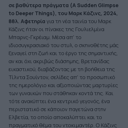
σε βαθύτερα πράγματα (A Sudden Glimpse
to Deeper Things), του Μαρκ Κάζινς, 2024,
88λ. Αφετηρία
για τη νέα ταινία του Μαρκ
Κάζινς ήταν οι πίνακες της Γουλιελμίνα
Μπαρνς-Γκρέιαμ. Μέσα απ' το
ιδιοσυγκρασιακό του στυλ, ο σκηνοθέτης μάς
ξεναγεί στη ζωή και το έργο της σημαντικής,
αν και όχι ακριβώς διάσημης, Βρετανίδας
εικαστικού, διαβάζοντας με τη βοήθεια της
Τίλντα Σουίντον, σελίδες απ' το προσωπικό
της ημερολόγιο και αξιοποιώντας μαρτυρίες
των γυναικών που στάθηκαν κοντά της. Και
τότε ανακύπτει ένα κεντρικό γεγονός, ένα
περιστατικό σε κάποιον παγετώνα στην
Ελβετία, το οποίο αποκαλύπτει και το
πραγματικό θέμα του ντοκιμαντέρ. Ο Κάζινς