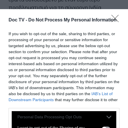
προβληματισμό για τη σύγχρονη Ινδία.
Δομημένη γύρω από επιστολές που
Doc TV -
Do Not Process My Personal Information
ανακαλύφθηκαν στην πανεπιστημιούπολη
μιας σχολής κινηματογράφου από μια
If you wish to opt-out of the sale, sharing to third parties, or
αόρατη πρωταγωνίστρια, την Λ., που
processing of your personal or sensitive information for
targeted advertising by us, please use the below opt-out
απευθύνονται στον εραστή της, τον K, η
section to confirm your selection. Please note that after your
ταινία της Καπάντια είναι ταυτόχρονα
opt-out request is processed you may continue seeing
μεγαλειώδης και περιορισμένη, συνθέτοντας
interest-based ads based on personal information utilized by
us or personal information disclosed to third parties prior to
θραύσματα ενός ειδυλλίου και στιγμές της
your opt-out. You may separately opt-out of the further
οικογενειακής ζωής με πλάνα ντοκιμαντέρ
disclosure of your personal information by third parties on the
που τραβήχτηκαν με το χέρι σε όλη τη χώρα
IAB’s list of downstream participants. This information may
also be disclosed by us to third parties on the
IAB’s List of
για αρκετά χρόνια.
Downstream Participants
that may further disclose it to other
Σε αυτό το φλογερό κινηματογραφικό γραμμα
third parties.
για την αγάπη και την εξέγερση, το οποίο
Personal Data Processing Opt Outs
λειτουργεί και ως ερωτική επιστολή προς
I want to opt-out of the Sharing of my