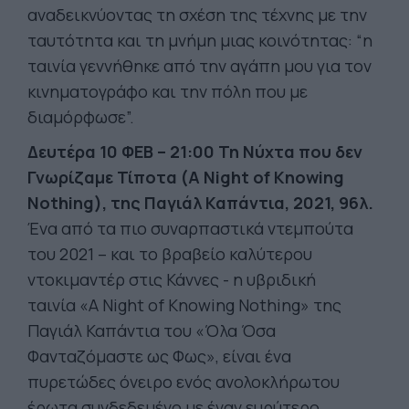
αναδεικνύοντας τη σχέση της τέχνης με την
ταυτότητα και τη μνήμη μιας κοινότητας: “η
ταινία γεννήθηκε από την αγάπη μου για τον
κινηματογράφο και την πόλη που με
διαμόρφωσε”.
Δευτέρα 10 ΦΕΒ – 21:00 Τη Νύχτα που δεν
Γνωρίζαμε Τίποτα (A Night of Knowing
Nothing), της Παγιάλ Καπάντια, 2021, 96λ.
Ένα από τα πιο συναρπαστικά ντεμπούτα
του 2021 – και το βραβείο καλύτερου
ντοκιμαντέρ στις Κάννες - η υβριδική
ταινία «A Night of Knowing Nothing» της
Παγιάλ Καπάντια του «Όλα Όσα
Φανταζόμαστε ως Φως», είναι ένα
πυρετώδες όνειρο ενός ανολοκλήρωτου
έρωτα συνδεδεμένο με έναν ευρύτερο