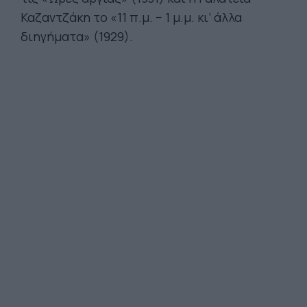
Καζαντζάκη το «11 π.μ. − 1 μ.μ. κι’ άλλα
διηγήματα» (1929).