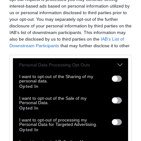
interest-based ads based on personal information utilized by
γύρω από το ζήτημα. Ο Καβάφης δοκίμασε
us or personal information disclosed to third parties prior to
την τύχη του στη δημοσιογραφία κατά τη
your opt-out. You may separately opt-out of the further
δεκαετία του 1890, παρά τη συμβουλή της
disclosure of your personal information by third parties on the
IAB’s list of downstream participants. This information may
νονάς του από την Αθήνα, η οποία τον
also be disclosed by us to third parties on the
IAB’s List of
αποθάρρυνε από το να την ακολουθήσει ως
Downstream Participants
that may further disclose it to other
επάγγελμα.
third parties.
Personal Data Processing Opt Outs
Στη νέα αίθουσα που άνοιξε στον χώρο,
I want to opt-out of the Sharing of my
καλλιτέχνες του σήμερα δημιουργούν έργα
personal data.
με έμπνευση από το έργο του Κ. Π. Καβάφη.
Opted In
Πώς συνομιλεί ο ποιητής με τους
I want to opt-out of the Sale of my
Personal Data.
σύγχρονους καλλιτέχνες των εικαστικών και
Opted In
κινηματογραφικών τεχνών; Πώς αποδίδεται
I want to opt-out of processing my
το έργο, η μορφή του ποιητή, αλλά και το
Personal Data for Targeted Advertising.
Opted In
καβαφικό περιβάλλον της Αλεξάνδρειας,
μέσα από έργα και αναθέσεις του Ιδρύματος