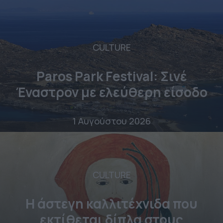
CULTURE
Paros Park Festival: Σινέ
Έναστρον με ελεύθερη είσοδο
1 Αυγούστου 2026
CULTURE
Η άστεγη καλλιτέχνιδα που
εκτίθεται δίπλα στους