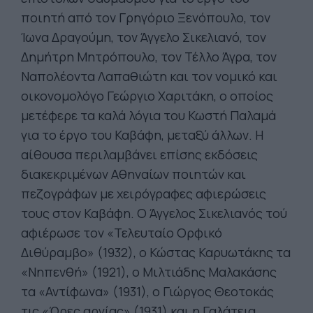
ποιητή από τον Γρηγόριο Ξενόπουλο, τον
Ίωνα Δραγούμη, τον Άγγελο Σικελιανό, τον
Δημήτρη Μητρόπουλο, τον Τέλλο Άγρα, τον
Ναπολέοντα Λαπαθιώτη και τον νομικό και
οικονομολόγο Γεώργιο Χαριτάκη, ο οποίος
μετέφερε τα καλά λόγια του Κωστή Παλαμά
για το έργο του Καβάφη, μεταξύ άλλων. Η
αίθουσα περιλαμβάνει επίσης εκδόσεις
διακεκριμένων Αθηναίων ποιητών και
πεζογράφων με χειρόγραφες αφιερώσεις
τους στον Καβάφη. Ο Άγγελος Σικελιανός τού
αφιέρωσε τον «Τελευταίο Ορφικό
Διθύραμβο» (1932), ο Κώστας Καρυωτάκης τα
«Νηπενθή» (1921), ο Μιλτιάδης Μαλακάσης
τα «Αντίφωνα» (1931), ο Γιώργος Θεοτοκάς
τις «Ώρες αργίας» (1931) και η Γαλάτεια