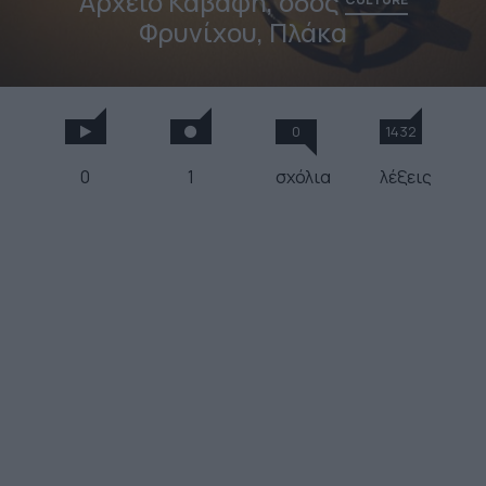
Αρχείο Καβάφη, οδός
Φρυνίχου, Πλάκα
0
1432
0
1
σχόλια
λέξεις