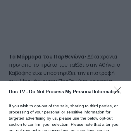
Τα Μάρμαρα του Παρθενώνα:
Δέκα χρόνια
πριν από το πρώτο του ταξίδι στην Αθήνα, ο
Καβάφης είχε υποστηρίξει την επιστροφή
των Μαρμάρων του Παρθενώνα, τα οποία
είχε δει από κοντά σε νεαρή ηλικία κατά την
Doc TV -
Do Not Process My Personal Information
παραμονή του στο Λονδίνο. Στην ίδια
αίθουσα εκτίθενται τα άρθρα του για το
If you wish to opt-out of the sale, sharing to third parties, or
processing of your personal or sensitive information for
θέμα δημοσιεύτηκαν τόσο στα αγγλικά όσο
targeted advertising by us, please use the below opt-out
και στα ελληνικά και δείχνουν πόσο στενά
section to confirm your selection. Please note that after your
παρακολουθούσε τη βρετανική συζήτηση
opt-out request is processed you may continue seeing