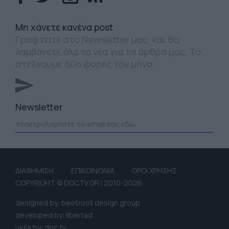
Mη χάνετε κανένα post
Γραφτείτε στο Newsletter μας, και θα
λαμβάνετε όλα τα νέα για τα άρθρα μας. Το
στέλνουμε δύο φορές τον μήνα.
Newsletter
ΔΙΑΦΗΜΙΣΗ
ΕΠΙΚΟΙΝΩΝΙΑ
ΟΡΟΙ ΧΡΗΣΗΣ
COPYRIGHT © DOCTV.GR | 2010-2026
designed by: beetroot design group
developed by: libertad
ux/ia by: doc tv