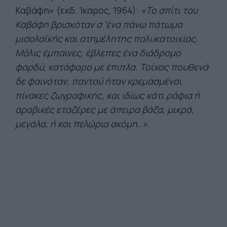
Καβάφη» (εκδ. Ίκαρος, 1964):
«Το σπίτι του
Καβάφη βρισκόταν σ ‘ένα πάνω πάτωμα
μισολαϊκής και ατημέλητης πολυκατοικίας.
Μόλις έμπαινες, έβλεπες ένα διάδρομο
φαρδύ, κατάφορο με έπιπλα. Τοίχος πουθενά
δε φαινόταν, παντού ήταν κρεμασμένοι
πίνακες ζωγραφικής, και ιδίως κάτι ράφια ή
αραβικές εταζέρες με άπειρα βάζα, μικρά,
μεγάλα, ή και πελώρια ακόμη..».