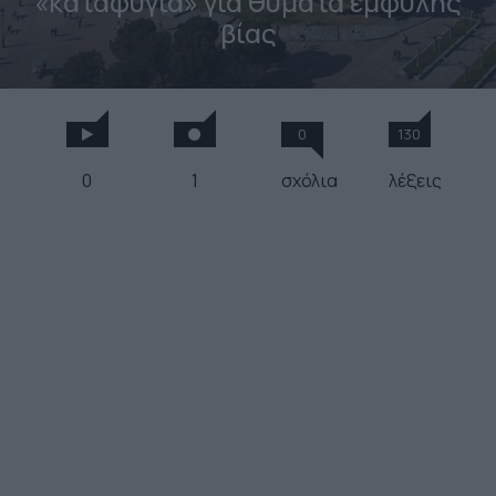
«καταφύγια» για θύματα έμφυλης
βίας
0
130
0
1
σχόλια
λέξεις