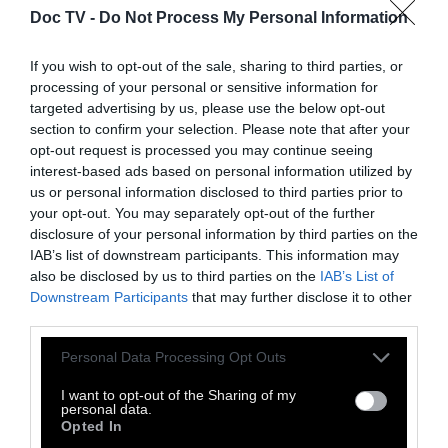
Doc TV -
Do Not Process My Personal Information
Πρόκειται για μια πρωτοβουλία της Ίριδας –
Κέντρο Γυναικών, ενός μη κερδοσκοπικού
If you wish to opt-out of the sale, sharing to third parties, or
processing of your personal or sensitive information for
οργανισμού με έδρα τη Θεσσαλονίκη, μετά
targeted advertising by us, please use the below opt-out
την ομοφοβική επίθεση, που έγινε τον
section to confirm your selection. Please note that after your
περασμένο Μάρτιο στην πλ. Αριστοτέλους,
opt-out request is processed you may continue seeing
interest-based ads based on personal information utilized by
σε δύο άτομα της ΛΟΑΤΚΙ κοινότητας, τα
us or personal information disclosed to third parties prior to
οποία βρήκαν καταφύγιο σε εστιατόριο.
your opt-out. You may separately opt-out of the further
disclosure of your personal information by third parties on the
Η ανακοίνωση έγινε χθες σε εκδήλωση
IAB’s list of downstream participants. This information may
παρουσίασης της καμπάνιας
also be disclosed by us to third parties on the
IAB’s List of
#SheChangeSpeak: Η Θεσσαλονίκη Υψώνει
Downstream Participants
that may further disclose it to other
third parties.
τη Φωνή της κατά της Έμφυλης Βίας που
διοργάνωσαν ο δήμος Θεσσαλονίκης και η
Personal Data Processing Opt Outs
Ίριδα – Κέντρο Γυναικών.
I want to opt-out of the Sharing of my
personal data.
Opted In