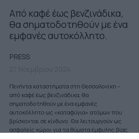
Aπό καφέ έως βενζινάδικα,
θα σηματοδοτηθούν με ένα
εμφανές αυτοκόλλητο.
PRESS
27 Νοεμβρίου 2024
Πενήντα καταστήματα στη Θεσσαλονίκη –
από καφέ έως βενζινάδικα, θα
σηματοδοτηθούν με ένα εμφανές
αυτοκόλλητο ως «καταφύγια» ατόμων που
βρίσκονται σε κίνδυνο. Θα λειτουργούν ως
ασφαλείς χώροι για τα θύματα έμφυλης βίας
μέχρι να λάβουν υποστήριξη.