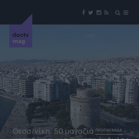
doctv
mag
Θεσσ/νίκη: 50 μαγαζιά
-
ΠΡΟΠΑΓΑΝΔΑ