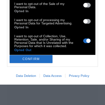
Ακολουθήστε μας στο
Instagram
και στο
I want to opt-out of the Sale of my
Facebook
για να βλέπετε τα άρθρα που σας
Personal Data.
Opted In
ενδιαφέρουν
I want to opt-out of processing my
Personal Data for Targeted Advertising.
TAGS:
Opted In
Θεσσαλονίκη
LGBTQI+
Έμφυλη Βία
I want to opt-out of Collection, Use,
Retention, Sale, and/or Sharing of my
Personal Data that Is Unrelated with the
Purposes for which it was collected.
Opted Out
CONFIRM
Data Deletion
Data Access
Privacy Policy