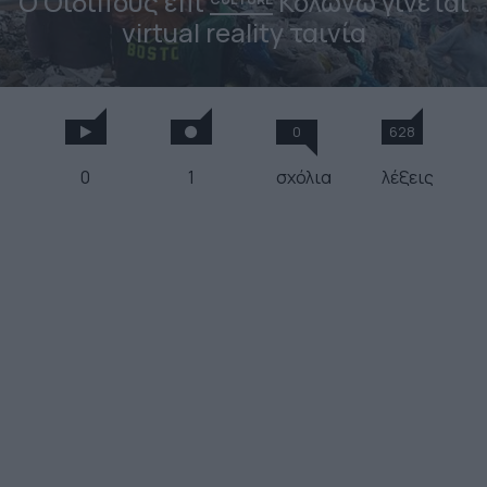
Ο Οιδίπους επί
Κολωνώ γίνεται
virtual reality ταινία
0
628
0
1
σχόλια
λέξεις