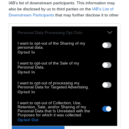
IAB’s list of downstream participants. This information may
also be disclosed by us to third parties on the
IAB’s List of
Downstream Participants
that may further disclose it to other
third parties.
Personal Data Processing Opt Outs
I want to opt-out of the Sharing of my
personal data.
Opted In
I want to opt-out of the Sale of my
Personal Data.
Opted In
I want to opt-out of processing my
Personal Data for Targeted Advertising.
Opted In
I want to opt-out of Collection, Use,
Retention, Sale, and/or Sharing of my
Η
Λουκία Αλαβάνου
Personal Data that Is Unrelated with the
είναι καλλιτέχνιδα
Purposes for which it was collected.
κινούμενης εικόνας
και
Opted Out
κινηματογραφίστρια. Ήταν η νικήτρια του