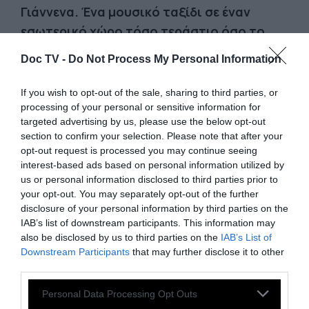
Γιάννενα. Ένα μουσικό ταξίδι σε έναν
εσωτερικό χώρο τόσο τεράστιο όσο το
σύμπαν και, συγχρόνως, τόσο στενά
Doc TV -
Do Not Process My Personal Information
προσωπικό όσο ένας παλμός της καρδιάς.
If you wish to opt-out of the sale, sharing to third parties, or
Το
Pitchfork
έχει περιγράψει τη μουσική της
processing of your personal or sensitive information for
targeted advertising by us, please use the below opt-out
ως «ένα ταξίδι που σου αλλάζει το μυαλό»
section to confirm your selection. Please note that after your
και «μια ονειρομηχανή για τα αυτιά». Ο
opt-out request is processed you may continue seeing
δίσκος “Spirit Exit” (2022), χαρακτηρίστηκε
interest-based ads based on personal information utilized by
us or personal information disclosed to third parties prior to
από το
NPR
«βαθιά ψυχεδελικός και, κατ’
your opt-out. You may separately opt-out of the further
επέκταση, ανατρεπτικός· όπως συμβαίνει και
disclosure of your personal information by third parties on the
με τη φύση, οι επιπτώσεις του δεν μπορούν
IAB’s list of downstream participants. This information may
also be disclosed by us to third parties on the
IAB’s List of
ακριβώς να οριοθετηθούν ή να
Downstream Participants
that may further disclose it to other
προβλεφθούν».
third parties.
Personal Data Processing Opt Outs