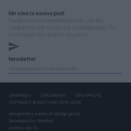
Mη χάνετε κανένα post
Γραφτείτε στο Newsletter μας, και θα
λαμβάνετε όλα τα νέα για τα άρθρα μας. Το
στέλνουμε δύο φορές τον μήνα.
Newsletter
ΔΙΑΦΗΜΙΣΗ
ΕΠΙΚΟΙΝΩΝΙΑ
ΟΡΟΙ ΧΡΗΣΗΣ
COPYRIGHT © DOCTV.GR | 2010-2026
designed by: beetroot design group
developed by: libertad
ux/ia by: doc tv