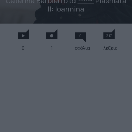
Caterina Barbieri στα
Plásmata
ΙΙ: Ioannina
0
317
0
1
σχόλια
λέξεις