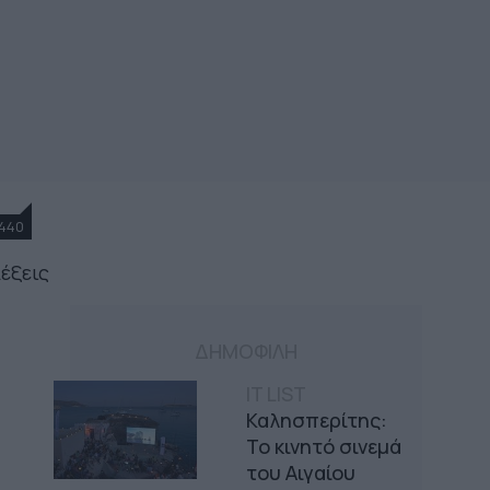
440
λέξεις
ΔΗΜΟΦΙΛΗ
IT LIST
Καλησπερίτης:
Το κινητό σινεμά
του Αιγαίου