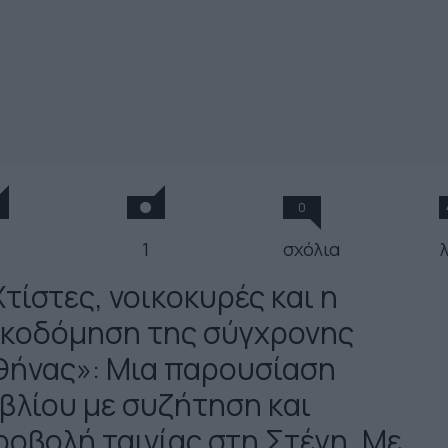
0
1
σχόλια
τίστες, νοικοκυρές και η
ικοδόμηση της σύγχρονης
θήνας»: Μια παρουσίαση
ιβλίου με συζήτηση και
ροβολή ταινίας στη Στέγη. Με