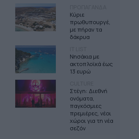
ΠΡΟΠΑΓΑΝΔΑ
Κύριε
πρωθυπουργέ,
με πήραν τα
δάκρυα
IT LIST
Νησάκια με
ακτοπλοϊκά έως
13 ευρώ
CULTURE
Στέγη: Διεθνή
ονόματα,
παγκόσμιες
πρεμιέρες, νέοι
χώροι για τη νέα
σεζόν