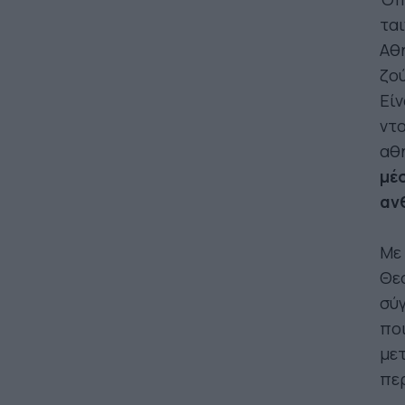
ται
Αθή
ζού
Είν
ντο
αθη
μέ
αν
Με 
Θε
σύγ
ποι
μετ
πε