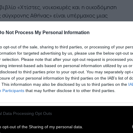
βιβλίο «Χτίστες, νοικοκυρές και η οικοδόμηση
 σύγχρονης Αθήνας» είναι υπέρμαχος μιας
ιτεκτονικής ιστορίας που δίνει πρόσβαση
υς εννοιολογικούς κόσμους και
στη φαντασία
Do Not Process My Personal Information
ν απλών οικοδόμων και των κατοίκων της
to opt-out of the sale, sharing to third parties, or processing of your per
λης.
formation for targeted advertising by us, please use the below opt-out s
r selection. Please note that after your opt-out request is processed y
eing interest-based ads based on personal information utilized by us or
οιοι και ποιες ήταν αυτοί οι
disclosed to third parties prior to your opt-out. You may separately opt-
losure of your personal information by third parties on the IAB’s list of
σωτερικοί μετανάστες,
. This information may also be disclosed by us to third parties on the
IA
Participants
that may further disclose it to other third parties.
υνδημιουργοί του χτισμένου
εριβάλλοντός μας;»
l Data Processing Opt Outs
o opt-out of the Sharing of my personal data.