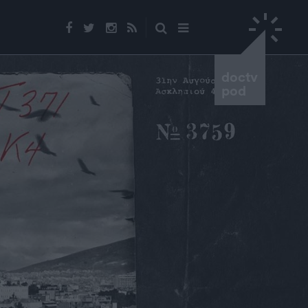
doctv
pod