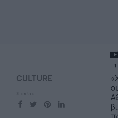
1
CULTURE
«Χ
ο
Share this
Α
β
π