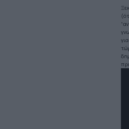
Ξεκ
(ότ
“αν
γνω
για
τώρ
δημ
πρ