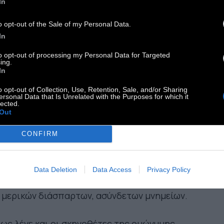
In
ι ως αφετηρία τις δομές που σχεδιάστηκαν
o opt-out of the Sale of my Personal Data.
κλειστικά από αρχιτέκτονες και σχεδιαστές,
In
ά προχωρά στη διερεύνηση των –οικονομικών,
ιτιστικών και υλικών– διεργασιών που
to opt-out of processing my Personal Data for Targeted
ing.
ίστηκαν σε αυτοργανωμένα, κοινοτικά
In
ειρήματα. Με τη σειρά τους
θα μας βοηθήσουν
o opt-out of Collection, Use, Retention, Sale, and/or Sharing
 φανταστούμε πώς να δημιουργήσουμε πιο
ersonal Data that Is Unrelated with the Purposes for which it
lected.
ώσιμα και κατοικήσιμα πρότυπα πολεοδομίας.
Out
CONFIRM
ώς
χτίστηκε
όλο αυτό;»
διερωτάται κανείς.
ουρα όχι από αρχιτέκτονες και πολεοδόμους.
ς χώρος χωρίς τάξη, χωρίς εμφανείς ιστορικές
Data Deletion
Data Access
Privacy Policy
αφορές, πέρα από το ορόσημο της Ακρόπολης
 μερικών διάσπαρτων, ασύνδετων μνημείων.
ς λένε και οι σκηνοθέτες της ομώνυμης