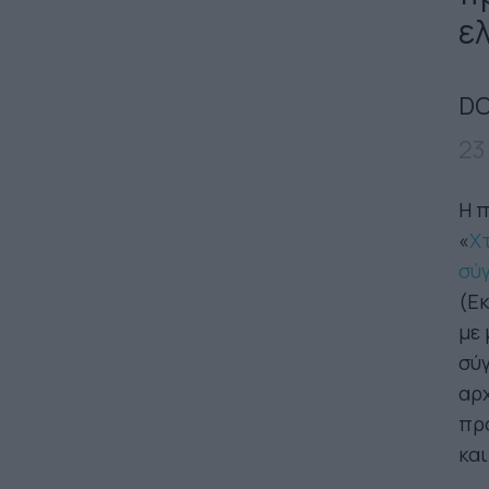
ε
DO
23
Η π
«
Χτ
σύ
(Εκ
με 
σύγ
αρχ
πρ
και