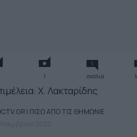
0
1
σχόλια
πιμέλεια: Χ. Λακταρίδης
CTV.GR | ΠΙΣΩ ΑΠΟ ΤΙΣ ΘΗΜΩΝΙΕ
 Νοεμβρίου 2022