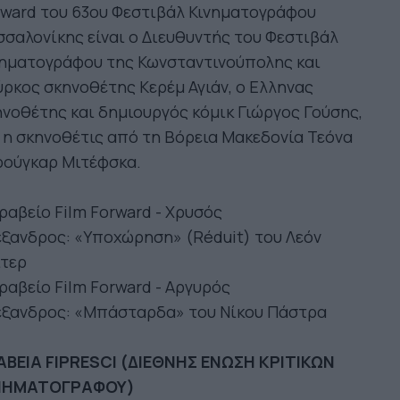
rward του 63ου Φεστιβάλ Κινηματογράφου
σαλονίκης είναι o Διευθυντής του Φεστιβάλ
νηματογράφου της Κωνσταντινούπολης και
ρκος σκηνοθέτης Κερέμ Αγιάν, ο Eλληνας
νοθέτης και δημιουργός κόμικ Γιώργος Γούσης,
 η σκηνοθέτις από τη Βόρεια Μακεδονία Τεόνα
ρούγκαρ Μιτέφσκα.
ραβείο Film Forward - Χρυσός
ξανδρος: «Υποχώρηση» (Réduit) του Λεόν
ίτερ
ραβείο Film Forward - Αργυρός
έξανδρος: «Μπάσταρδα» του Νίκου Πάστρα
ΑΒΕΙΑ FIPRESCI (ΔΙΕΘΝΗΣ ΕΝΩΣΗ ΚΡΙΤΙΚΩΝ
ΝΗΜΑΤΟΓΡΑΦΟΥ)