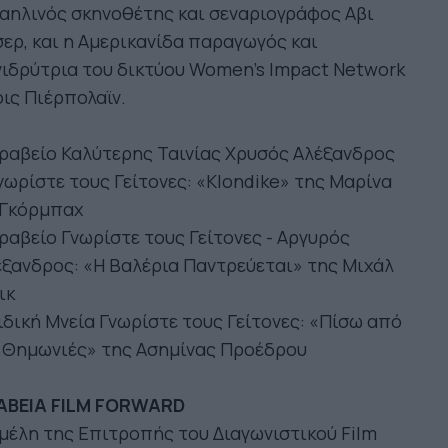
αηλινός σκηνοθέτης και σεναριογράφος Αβι
ερ, και η Αμερικανίδα παραγωγός και
ιδρύτρια του δικτύου Women’s Impact Network
ις Πιέρπολαϊν.
ραβείο Καλύτερης Ταινίας Χρυσός Αλέξανδρος
νωρίστε τους Γείτονες: «Klondike» της Μαρίνα
 Γκόρμπαχ
ραβείο Γνωρίστε τους Γείτονες - Αργυρός
ξανδρος: «Η Βαλέρια Παντρεύεται» της Μιχάλ
ικ
ιδική Μνεία Γνωρίστε τους Γείτονες: «Πίσω από
ς Θημωνιές» της Ασημίνας Προέδρου
ΑΒΕΙΑ FILM FORWARD
μέλη της Επιτροπής του Διαγωνιστικού Film