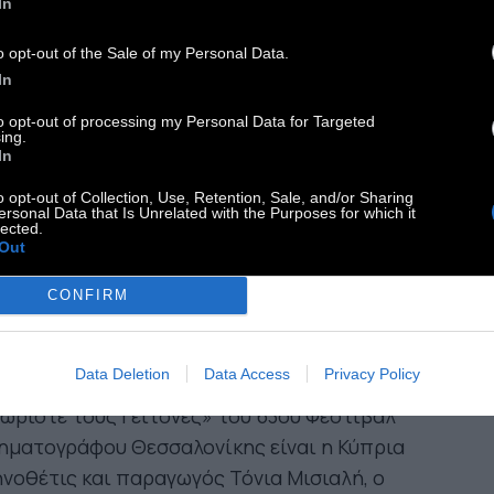
In
νοθεσία, Χάλκινος Αλέξανδρος: «Σχέδιο 75» της
 Χαγιακάουα
o opt-out of the Sale of my Personal Data.
ραβείο Kαλλιτεχνικής Eπίτευξης - Σεναρίου: «Το
In
γμα» του Αλι Σερί
to opt-out of processing my Personal Data for Targeted
ραβείο Ανδρικής Ερμηνείας: Ρεινάλντο Αμιέν
ing.
In
υτιέρεζ (Εχω Ηλεκτρισμένα Ονειρα)
ραβείο Γυναικείας Ερμηνείας: Ρόζι Μακ
o opt-out of Collection, Use, Retention, Sale, and/or Sharing
ersonal Data that Is Unrelated with the Purposes for which it
ύιν για το «Blue Jean» της Τζόρτζια Οκλεϊ
lected.
Out
ιδική Μνεία Διεθνές
γωνιστικό: «Νάρκωση» του Μαρτάιν ντε Γιονγκ
CONFIRM
ΑΒΕΙΑ MEET THE NEIGHBORS
Data Deletion
Data Access
Privacy Policy
μέλη της Επιτροπής του Διαγωνιστικού
ωρίστε τους Γείτονες» του 63ου Φεστιβάλ
ηματογράφου Θεσσαλονίκης είναι η Κύπρια
νοθέτις και παραγωγός Τόνια Μισιαλή, ο