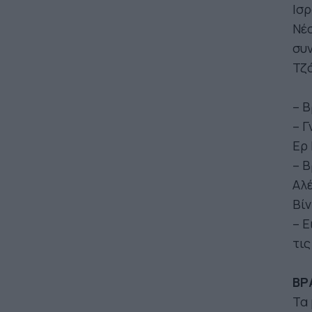
Ισρ
Νέσ
συν
Τζό
– Β
– Γ
Ερ
– Β
Αλέ
Βίν
– Ε
τι
ΒΡ
Τα 