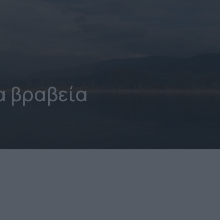
α βραβεία