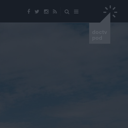
doctv
pod