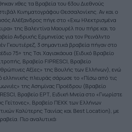
ηκαν χθες τα Βραβεία του 63ου Διεθνούς
τιβάλ Κινηματογράφου Θεσσαλονίκης. Αν και ο
υσός Αλέξανδρος πήγε στο «Εχω Ηλεκτρισμένα
ιρα» της Βαλεντίνα Μαουρέλ που πήρε και το
βείο Ανδρικής Ερμηνείας για τον Ρεινάλντο
έν Γκουτιέρεζ, 3 σημαντικά βραβεία πήγαν στο
έδιο 75» της Τσι Χαγιακάουα (Ειδικό Βραβείο
τροπής, Βραβείο FIPRESCI, Βραβείο
θρώπινες Αξίες» της Βουλής των Ελλήνων), ενώ
 ελληνικής πλευράς σάρωσε το «Πίσω από τις
μωνιές» της Ασημίνας Προέδρου (Βραβείο
RESCI, Βραβείο ΕΡΤ, Ειδική Μνεία στο «Γνωρίστε
ς Γείτονες», Βραβείο ΠΕΚΚ των Ελλήνων
τικών Καλύτερης Ταινίας και Best Location), με
ραβεία. Πιο αναλυτικά: