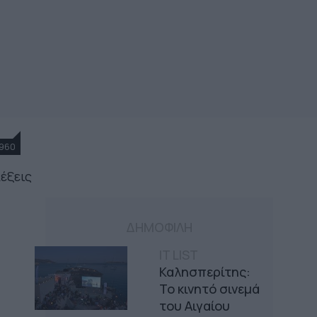
960
λέξεις
ΔΗΜΟΦΙΛΗ
IT LIST
Καλησπερίτης:
Το κινητό σινεμά
του Αιγαίου