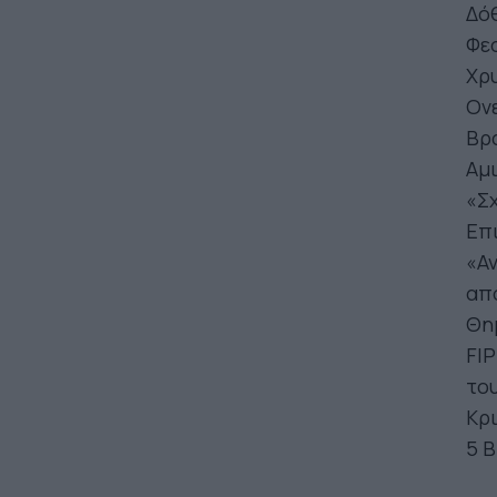
Δόθ
Φεσ
Χρ
Ονε
Βρα
Αμι
«Σχ
Επι
«Αν
από
Θη
FIP
του
Κρι
5 Β