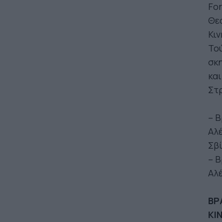
Fo
Θεσ
Κι
Τού
σκη
και
Στ
– Β
Αλέ
Σβ
– Β
Αλ
ΒΡ
ΚΙ