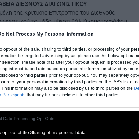
ΑΒΕΙΑ ΔΙΕΘΝΟΥΣ ΔΙΑΓΩΝΙΣΤΙΚΟΥ
μέλη της Κριτικής Επιτροπής του Διεθνούς
γωνιστικού του 63ου Φεστιβάλ Κινηματογράφου
σαλονίκης είναι ο Μεξικανός παραγωγός και
Do Not Process My Personal Information
υτής της Pimienta Films Νίκολας Σελίς, ο
λωνός σεναριογράφος και σκηνοθέτης Τόμας
to opt-out of the sale, sharing to third parties, or processing of your per
ιλέφσκι και η Ελληνίδα σκηνοθέτις Πέννυ
formation for targeted advertising by us, please use the below opt-out s
r selection. Please note that after your opt-out request is processed y
ναγιωτοπούλου.
eing interest-based ads based on personal information utilized by us or
disclosed to third parties prior to your opt-out. You may separately opt-
ραβείο Καλύτερης Ταινίας Χρυσός Αλέξανδρος
losure of your personal information by third parties on the IAB’s list of
. This information may also be disclosed by us to third parties on the
IA
Θόδωρος Αγγελόπουλος: «Εχω Ηλεκτρισμένα
Participants
that may further disclose it to other third parties.
ειρα» της Βαλεντίνα Μαουρέλ
ιδικό Βραβείο Κριτικής Επιτροπής - Αργυρός
ξανδρος: «Ενα Κομμάτι Ουρανού» του Μίκαελ
l Data Processing Opt Outs
χ
o opt-out of the Sharing of my personal data.
ιδικό Βραβείο Κριτικής Επιτροπής - Καλύτερη