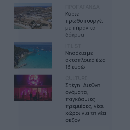
ΠΡΟΠΑΓΑΝΔΑ
Κύριε
πρωθυπουργέ,
με πήραν τα
δάκρυα
IT LIST
Νησάκια με
ακτοπλοϊκά έως
13 ευρώ
CULTURE
Στέγη: Διεθνή
ονόματα,
παγκόσμιες
πρεμιέρες, νέοι
χώροι για τη νέα
σεζόν