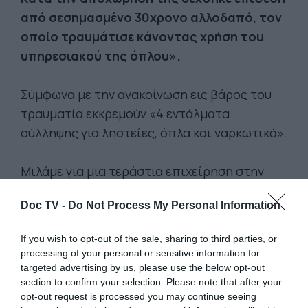
από σεσημασμένο 30χρονο αλλοδαπό, τον
οποίο τραυμάτισε κάνοντας χρήση του
υπηρεσιακού της όπλου».
Σύμφωνα με την ανακοίνωση εις βάρος του
τραυματία εκκρεμούν «4 εντάλματα
σύλληψης για ληστείες, όπλα και ναρκωτικά».
Μιλάμε για μια τεράστια επιχείρηση στην
οποία σύμφωνα με την ΕΛΑΣ συμμετέχουν «6
Doc TV -
Do Not Process My Personal Information
ομάδες ΟΠΚΕ, 4 ομάδες της ΕΚΑΜ, ομάδες
της Διεύθυνσης Ασφάλειας Αττικής, της
If you wish to opt-out of the sale, sharing to third parties, or
Διεύθυνσης Αλλοδαπών Αττικής και της
processing of your personal or sensitive information for
Υποδιεύθυνσης Δίωξης Ναρκωτικών»/
targeted advertising by us, please use the below opt-out
section to confirm your selection. Please note that after your
opt-out request is processed you may continue seeing
Στο σημείο βρισκόταν ο γραμματέας της