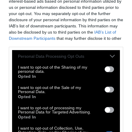
interest-based ads based on personal information utilized by
Νεολαίας ΣΥΡΙΖΑ Κώστας Βλαχάκης. Έφτασε
us or personal information disclosed to third parties prior to
your opt-out. You may separately opt-out of the further
αμέσως μετά τον πυροβολισμό. «
Το σκηνικό
disclosure of your personal information by third parties on the
έχει γίνει μπροστά από τα κτίρια της
IAB’s list of downstream participants. This information may
Σχολής Πολιτικών Μηχανικών, στην
also be disclosed by us to third parties on the
IAB’s List of
Downstream Participants
that may further disclose it to other
Πολυτεχνειούπολη
... Έχω επιτήρηση σε λίγη
third parties.
ώρα, πολλοί φοιτητές γράφουν.
Έγινε 30
μέτρα από την στάση του λεωφορείου και
Personal Data Processing Opt Outs
ήταν και φοιτητές παρόντες
. Αυτά που θα
I want to opt-out of the Sharing of my
personal data.
σας πω μου τα είπαν αυτόπτες μάρτυρες
Opted In
φοιτητές και εργαζόμενοι.
Είναι η βασική
I want to opt-out of the Sale of my
πύλη εισόδου στην Πολυτεχνειούπολη
από
Personal Data.
Opted In
του Ζωγράφου», είπε ο Κ. Βλαχάκης στον
ραδιοσταθμό 105,5 Στο Κόκκινο:
I want to opt-out of processing my
Personal Data for Targeted Advertising.
Opted In
I want to opt-out of Collection, Use,