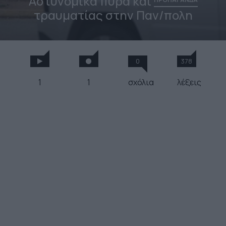
Αστυνομικά πυρά και
τραυματίας στην Παν/πολη
0
378
1
1
σχόλια
λέξεις