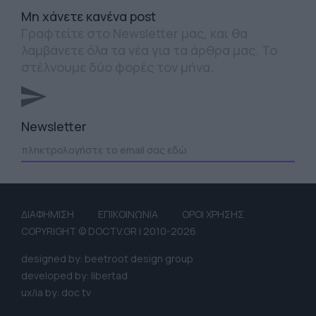
Mη χάνετε κανένα post
Γραφτείτε στο Newsletter μας, και θα
λαμβάνετε όλα τα νέα για τα άρθρα μας. Το
στέλνουμε δύο φορές τον μήνα.
Newsletter
ΔΙΑΦΗΜΙΣΗ
ΕΠΙΚΟΙΝΩΝΙΑ
ΟΡΟΙ ΧΡΗΣΗΣ
COPYRIGHT © DOCTV.GR | 2010-2026
designed by: beetroot design group
developed by: libertad
ux/ia by: doc tv