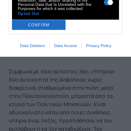
Retention, Sale, and/or Sharing of my
Personal Data that Is Unrelated with the
Purposes for which it was collected.
Opted Out
CONFIRM
Data Deletion
Data Access
Privacy Policy
Σύμφωνα με τους αυτόπτες λέει «Υπήρχαν
δύο αυτοκίνητα της Ασφάλειας χωρίς
διακριτικά, σταθμευμένα στην πύλη, μέσα
στην Πολυτεχνειούπολη, μπροστά από τα
κτίρια των Πολιτικών Μηχανικών. Είναι
αδιευκρίνιστο κάτω από ποιες συνθήκες,
υπήρχε ένας πεζός, προσπάθησαν να τον
συλλάβουν ή να τον καταδιώξουν. Τον