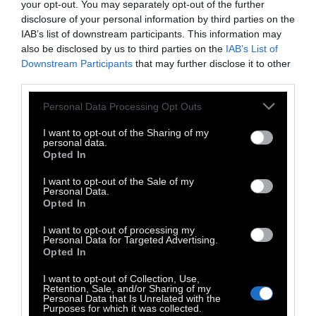
your opt-out. You may separately opt-out of the further
disclosure of your personal information by third parties on the
IAB’s list of downstream participants. This information may
also be disclosed by us to third parties on the
IAB’s List of
Downstream Participants
that may further disclose it to other
third parties.
Personal Data Processing Opt Outs
I want to opt-out of the Sharing of my
personal data.
Opted In
I want to opt-out of the Sale of my
Personal Data.
Opted In
Το σημαντικότερο· έκανε φίλους, φίλους
ζωής, συμμαθητές, εκπαιδευτικούς, γονείς,
I want to opt-out of processing my
Personal Data for Targeted Advertising.
εργαζόμενους στη δομή φιλοξενίας, που τον
Opted In
περιέβαλαν με την αγάπη και την αλληλεγγύη
I want to opt-out of Collection, Use,
τους.
Retention, Sale, and/or Sharing of my
Personal Data that Is Unrelated with the
Purposes for which it was collected.