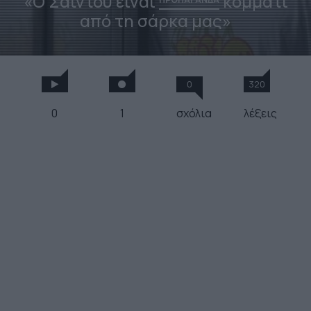
«Ο Σαϊντού είναι
κομμάτι
από τη σάρκα μας»
0
320
0
1
σχόλια
λέξεις