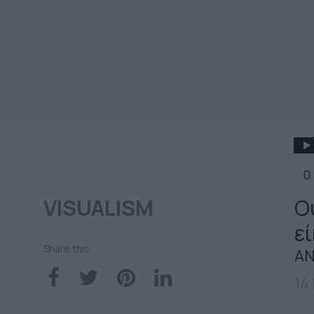
0
VISUALISM
Ο
εί
Share this
ΑΝ
14