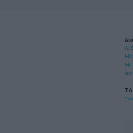
Δι
Λιθ
Μο
Με
άσ
TA
Γάτ