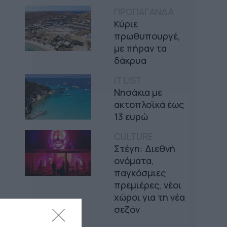
ΠΡΟΠΑΓΑΝΔΑ
Κύριε
πρωθυπουργέ,
με πήραν τα
δάκρυα
IT LIST
Νησάκια με
ακτοπλοϊκά έως
13 ευρώ
CULTURE
Στέγη: Διεθνή
ονόματα,
παγκόσμιες
πρεμιέρες, νέοι
χώροι για τη νέα
σεζόν