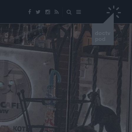
doctv
pod