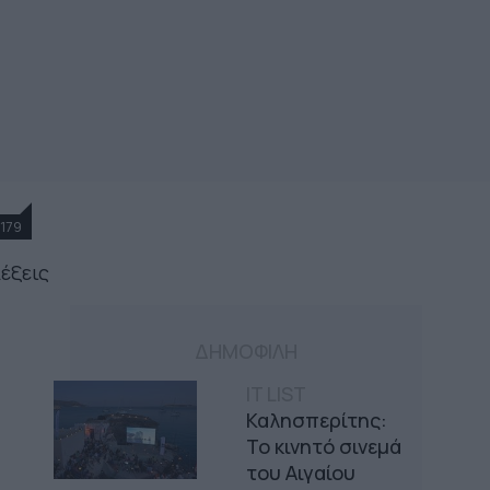
179
λέξεις
ΔΗΜΟΦΙΛΗ
IT LIST
Καλησπερίτης:
Το κινητό σινεμά
του Αιγαίου