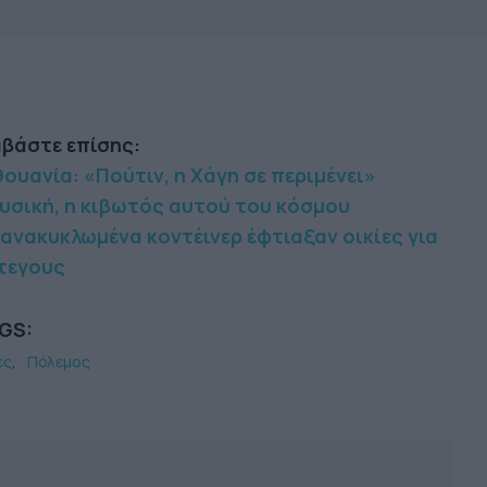
αβάστε επίσης:
ουανία: «Πούτιν, η Χάγη σε περιμένει»
υσική, η κιβωτός αυτού του κόσμου
 ανακυκλωμένα κοντέινερ έφτιαξαν οικίες για
τεγους
GS:
ες
Πόλεμος