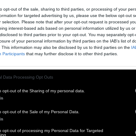
σκέπτες, αλλά υπάρχουν άνθρωποι που έχουν
to opt-out of the sale, sharing to third parties, or processing of your per
ει από άλλες πόλεις και χρειάζονται ζεστό
formation for targeted advertising by us, please use the below opt-out s
ητό και θετικά συναισθήματα.
r selection. Please note that after your opt-out request is processed y
eing interest-based ads based on personal information utilized by us or
disclosed to third parties prior to your opt-out. You may separately opt-
άρχουν τρία μεγάλα δωμάτια στο καφέ μας, δύο
losure of your personal information by third parties on the IAB’s list of
 τα οποία βρίσκονται στο υπόγειο, οπότε σε
. This information may also be disclosed by us to third parties on the
IA
ρίπτωση προειδοποίησης αεροπορικής
Participants
that may further disclose it to other third parties.
δρομής, υπάρχει ένα ασφαλές καταφύγιο για
ς επισκέπτες και τις γάτες μας».
l Data Processing Opt Outs
o opt-out of the Sharing of my personal data.
In
o opt-out of the Sale of my Personal Data.
In
to opt-out of processing my Personal Data for Targeted
ing.