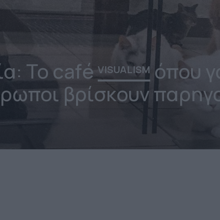
α: Το café
όπου γ
VISUALISM
ρωποι βρίσκουν παρηγ