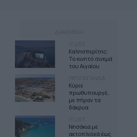
ΔΗΜΟΦΙΛΗ
IT LIST
Καλησπερίτης:
Το κινητό σινεμά
του Αιγαίου
ΠΡΟΠΑΓΑΝΔΑ
Κύριε
πρωθυπουργέ,
με πήραν τα
δάκρυα
IT LIST
Νησάκια με
ακτοπλοϊκά έως