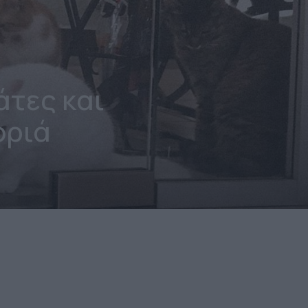
άτες και
οριά