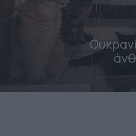
Ουκρανί
άνθ