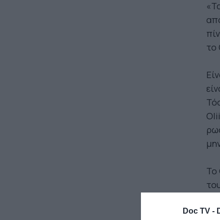
«Τα
απ
πίν
το 
Είν
είν
Τόσ
Oli
ρωσ
μην
Το 
του
και
για
Doc TV -