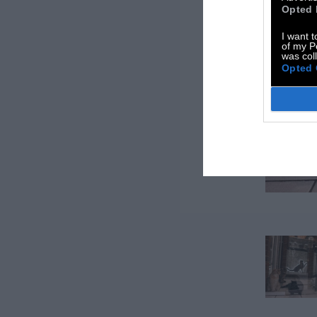
Opted 
I want t
of my P
was col
Opted 