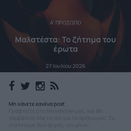
Α' ΠΡΟΣΩΠΟ
Μαλατέστα: Το ζήτημα του
έρωτα
27 Ιουλίου 2026
Mη χάνετε κανένα post
Γραφτείτε στο Newsletter μας, και θα
λαμβάνετε όλα τα νέα για τα άρθρα μας. Το
στέλνουμε δύο φορές τον μήνα.