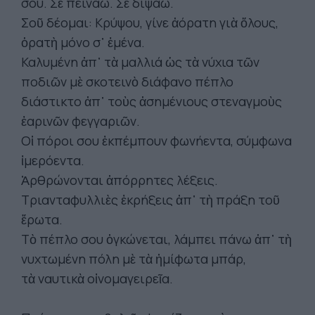
σου. Σὲ πεινάω. Σὲ διψάω.
Σοῦ δέομαι: Κρύψου, γίνε ἀόρατη γιὰ ὅλους,
ὁρατὴ μόνο σ᾿ ἐμένα.
Καλυμένη ἀπ᾿ τὰ μαλλιά ὡς τὰ νύχια τῶν
ποδιῶν μὲ σκοτεινὸ διάφανο πέπλο
διάστικτο ἀπ᾿ τοὺς ἀσημένιους στεναγμοὺς
ἐαρινῶν φεγγαριῶν.
Οἱ πόροι σου ἐκπέμπουν φωνήεντα, σύμφωνα
ἰμερόεντα.
Ἀρθρώνονται ἀπόρρητες λέξεις.
Τριανταφυλλιὲς ἐκρήξεις ἀπ᾿ τὴ πράξη τοῦ
ἔρωτα.
Τὸ πέπλο σου ὀγκώνεται, λάμπει πάνω ἀπ᾿ τὴ
νυχτωμένη πόλη μὲ τὰ ἠμίφωτα μπάρ,
τὰ ναυτικὰ οἰνομαγειρεῖα.