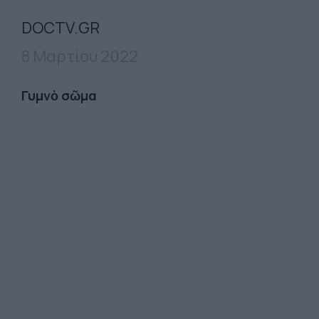
DOCTV.GR
8 Μαρτίου 2022
Γυμνὸ σῶμα