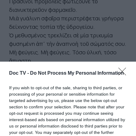
Πράσινοι προβολεῖς φωτίζουνε τὸ
διανυκτερεῦον φαρμακεῖο.
Μιὰ γυάλινη σφαῖρα περιστρέφεται γρήγορα
δείχνοντας τοπία τῆς ὑδρογείου.
Ὁ μεθυσμένος τρεκλίζει σὲ μία τρικυμία
φυσημένη ἀπ᾿ τὴν ἀναπνοὴ τοῦ σώματός σου.
Μὴ φεύγεις. Μὴ φεύγεις. Τόσο ὑλική, τόσο
ἄπιαστη.
Ἕνας πέτρινος ταῦρος πηδάει ἀπ᾿ τὸ
Doc TV -
Do Not Process My Personal Information
ἀέτωμα στὰ ξερὰ χόρτα.
Μιὰ γυμνὴ γυναῖκα ἀνεβαίνει τὴ ξύλινη σκάλα
If you wish to opt-out of the sale, sharing to third parties, or
κρατώντας μιὰ λεκάνη μὲ ζεστὸ νερό.
processing of your personal or sensitive information for
targeted advertising by us, please use the below opt-out
Ὁ ἀτμὸς τῆς κρύβει τὸ πρόσωπο.
section to confirm your selection. Please note that after your
opt-out request is processed you may continue seeing
Ψηλὰ στὸν ἀέρα ἕνα ἀνιχνευτικὸ ἑλικόπτερο
interest-based ads based on personal information utilized by
us or personal information disclosed to third parties prior to
βομβίζει σὲ ἀόριστα σημεῖα.
your opt-out. You may separately opt-out of the further