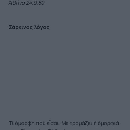
Ἀθήνα 24.9.80
Σάρκινος λόγος
Τί ὄμορφη ποὺ εἶσαι. Μὲ τρομάζει ἡ ὀμορφιά