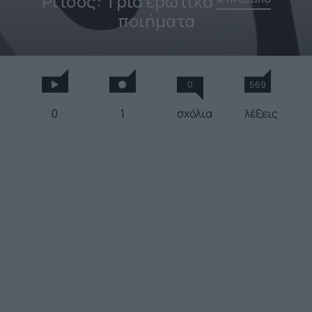
Ρίτσος: Τρία ερωτικά
ποιήματα
0
569
0
1
σχόλια
λέξεις