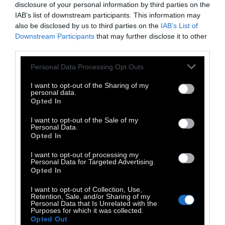
Φυλάξου. Ἐσένα ζητοῦν. Κρύψου βαθύτερα
disclosure of your personal information by third parties on the
στὰ χέρια μου.
IAB’s list of downstream participants. This information may
also be disclosed by us to third parties on the
IAB’s List of
Τὸ τρίχωμα τῆς κόκκινης κουβέρτας ποὺ μᾶς
Downstream Participants
that may further disclose it to other
σκέπει, διαρκῶς μεγαλώνει.
third parties.
Γίνεται μία ἔγκυος ἀρκούδα ἡ κουβέρτα.
Personal Data Processing Opt Outs
Κάτω ἀπὸ τὴ κόκκινη ἀρκούδα ἐρωτευόμαστε
ἀπέραντα,
I want to opt-out of the Sharing of my
personal data.
πέρα ἀπ᾿ τὸ χρόνο κι ἀπ᾿ τὸ θάνατο πέρα, σὲ
Opted In
μιὰ μοναχικὴ παγκόσμιαν ἕνωση.
I want to opt-out of the Sale of my
Τί ὄμορφη ποὺ εἶσαι. Ἡ ὀμορφιά σου μὲ
Personal Data.
Opted In
τρομάζει.
Καὶ σὲ πεινάω. Καὶ σὲ διψάω. Καὶ σοῦ δέομαι:
I want to opt-out of processing my
Personal Data for Targeted Advertising.
Κρύψου.
Opted In
I want to opt-out of Collection, Use,
Retention, Sale, and/or Sharing of my
Ἀθήνα 18.11.80
Personal Data that Is Unrelated with the
Purposes for which it was collected.
Opted Out