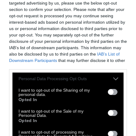
συνόδευαν τους γονείς τους.
Λυπήθηκα και
targeted advertising by us, please use the below opt-out
ντράπηκα όμως, γι’ αυτό που άκουσα από
section to confirm your selection. Please note that after your
opt-out request is processed you may continue seeing
τον εκπρόσωπό τους ότι τα επιδόματα
interest-based ads based on personal information utilized by
προς τους αναπήρους πρέπει να κοπούν
us or personal information disclosed to third parties prior to
και να κατευθυνθούν προς αυτούς.
your opt-out. You may separately opt-out of the further
disclosure of your personal information by third parties on the
Πρόκειται για μία απολύτως φασιστική
IAB’s list of downstream participants. This information may
άποψη που θυμίζει τον σπαρτιάτικο
also be disclosed by us to third parties on the
IAB’s List of
Καιάδα και που δεν ξεπλένεται ούτε με
Downstream Participants
that may further disclose it to other
third parties.
τους αγιασμούς και τις αναφορές στην
Ορθοδοξία
, ούτε με τους ύμνους στην
Personal Data Processing Opt Outs
πατρίδα και το έθνος. Εύχομαι αυτές οι
I want to opt-out of the Sharing of my
απόψεις να μην εκπροσωπηθούν στο
personal data.
Opted In
επόμενο δημοτικό συμβούλιο. Είναι
απεχθέστατες. Ο ίδιος πάντως δεν
I want to opt-out of the Sale of my
Personal Data.
πρόκειται να τείνω χείρα συνεργασίας σε
Opted In
αυτές και ασφαλώς, όλες οι ευπαθείς ομάδες
I want to opt-out of processing my