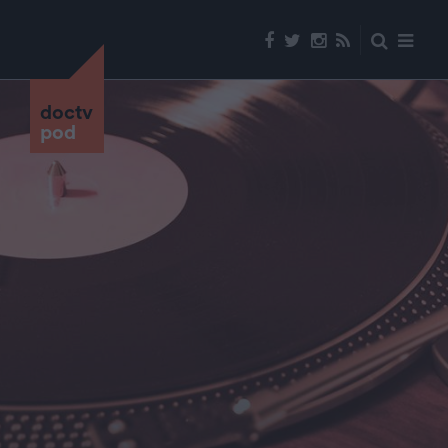
doctv
pod