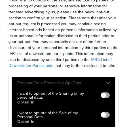
If you wish to opt-out of the sale, sharing to third parties, or
processing of your personal or sensitive information for
targeted advertising by us, please use the below opt-out
section to confirm your selection. Please note that after your
opt-out request is processed you may continue seeing
interest-based ads based on personal information utilized by
Ο Κώστας είναι dj στην Ουάσιγκτον. Παίζει στα
us or personal information disclosed to third parties prior to
πιο έμπειρα clubs της πόλης τα τελευταία 20
your opt-out. You may separately opt-out of the further
disclosure of your personal information by third parties on the
χρόνια. Το πιο πρόσφατό του residency ήταν
IAB’s list of downstream participants. This information may
στο Lizard Lounge, ενώ είναι resident στο Red
also be disclosed by us to third parties on the
IAB’s List of
Night Club και στο 18th Street Lounge που
Downstream Participants
that may further disclose it to other
third parties.
ίδρυσαν οι Thievery Corporation. Μπορείτε να
ακούσετε όλα του τα pod.cast για το DOC TV
Personal Data Processing Opt Outs
εδώ
.
I want to opt-out of the Sharing of my
personal data.
Opted In
I want to opt-out of the Sale of my
TAGS:
Personal Data.
Opted In
Downtempo
Trip-hop
Nu Jazz
Dc Kostas