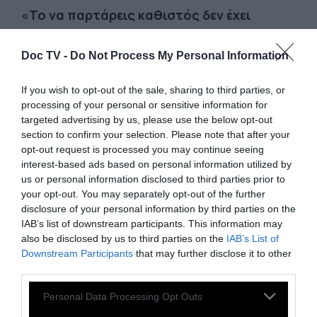
«Το να παρτάρεις καθιστός δεν έχει
πλάκα»
λέει ο Ντένις που τονίζει ότι τα
πάρτι ήταν ανέκαθεν το αγαπημένο του
Doc TV -
Do Not Process My Personal Information
«χόμπι». Τα τελευταία χρόνια όμως δεν του
If you wish to opt-out of the sale, sharing to third parties, or
άρεσαν. Ήταν καιρός να αλλάξει κάτι και η
processing of your personal or sensitive information for
πανδημία το επέσπευσε. «Η μουσική, ο
targeted advertising by us, please use the below opt-out
κόσμος, όλα ήταν πολύ εμπορικά και καθόλου
section to confirm your selection. Please note that after your
opt-out request is processed you may continue seeing
creative». Τελευταία του έξοδος ήταν λίγο
interest-based ads based on personal information utilized by
πριν το lockdown. Δεν είχε πιει καν τη μπύρα
us or personal information disclosed to third parties prior to
του, λέει, «διότι η μουσική ήταν απαίσια».
your opt-out. You may separately opt-out of the further
disclosure of your personal information by third parties on the
IAB’s list of downstream participants. This information may
Ωστόσο η «εμπορευματοποίηση» δεν ήταν
also be disclosed by us to third parties on the
IAB’s List of
το μόνο που ζημίωνε την εικόνα του
Downstream Participants
that may further disclose it to other
third parties.
Βερολίνου ως πρωτεύουσας της
διασκέδασης. Ένα βασικό πρόβλημα ήταν τα
Personal Data Processing Opt Outs
υπέρογκα ενοίκια και οι εξώσεις. Το