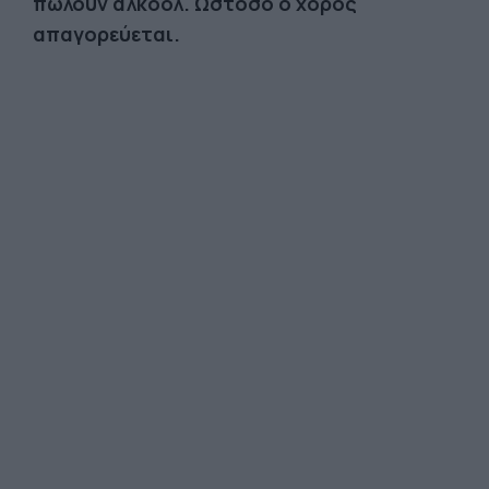
πωλούν αλκοόλ. Ωστόσο ο χορός
απαγορεύεται.