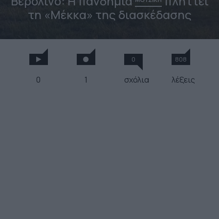
Βερολίνο: Η πανδημία
πλήττει
τη «Μέκκα» της διασκέδασης
0
808
0
1
σχόλια
λέξεις