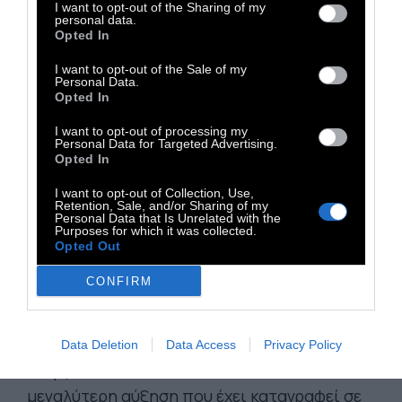
I want to opt-out of the Sharing of my
παγκοσμίως γνωστό «Kitkat» ανακοίνωσε στα
personal data.
Opted In
τέλη του 2019 το κλείσιμο του καταστήματός
του στο κέντρο της γερμανικής
I want to opt-out of the Sale of my
Personal Data.
πρωτεύουσας. Και δεν ήταν το πρώτο, ούτε
Opted In
το τελευταίο.
I want to opt-out of processing my
Personal Data for Targeted Advertising.
Opted In
Φτωχό και όχι πλέον σέξι; Η δυσμενής εικόνα
στον χώρο της διασκέδασης συμπαρασύρει
I want to opt-out of Collection, Use,
Retention, Sale, and/or Sharing of my
όμως τη βερολινέζικη οικονομία στο σύνολό
Personal Data that Is Unrelated with the
Purposes for which it was collected.
της. Από τις αρχές τις χιλιετίας το Βερολίνο
Opted Out
με το σλόγαν
«Φτωχό αλλά σέξι» είχε
CONFIRM
καταφέρει να προσελκύσει εκατομμύρια
επισκεπτών.
Και τώρα; Θα παραμείνει το
Βερολίνο φτωχό, αλλά όχι σέξι; Τον Ιούνιο η
Data Deletion
Data Access
Privacy Policy
ανεργία αυξήθηκε κατά 2,7%, που είναι η
μεγαλύτερη αύξηση που έχει καταγραφεί σε