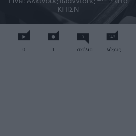
Live: Αλκίνοος Ιωαννίδης
στο
ΚΠIΣΝ
0
143
0
1
σχόλια
λέξεις