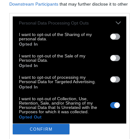
Downstream Participants
that may further disclose it to other
third parties.
Ο Αλκίνοος Ιωαννίδης εμφανίζεται χωρίς
άλλη ανθρώπινη παρουσία, μόνο με τις
Personal Data Processing Opt Outs
κιθάρες του, ένα λαούτο και τη φωνή του,
I want to opt-out of the Sharing of my
personal data.
ακολουθώντας την παράδοση των
Opted In
τροβαδούρων, κι ερμηνεύοντας τα τραγούδια
I want to opt-out of the Sale of my
του στην πρωτογενή τους μορφή, όπως ήταν
Personal Data.
Opted In
τη στιγμή της δημιουργίας τους.
I want to opt-out of processing my
Personal Data for Targeted Advertising.
Opted In
Info: Παρακολουθήστε τη συναυλία live στο
I want to opt-out of Collection, Use,
snfcc.org/ioannidis
, καθώς και στη σελίδα του
Retention, Sale, and/or Sharing of my
Personal Data that Is Unrelated with the
ΚΠΙΣΝ στο
Facebook
την Πέμπτη 4/06 στις
Purposes for which it was collected.
Opted Out
21.00.
CONFIRM
TAGS: