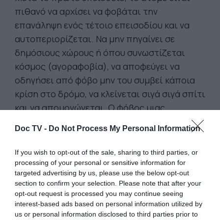
πιθανό να αρχίσει να φοβάται την
επανάληψη ενός τέτοιο επεισοδίου και να
αυτοπεριορίζεται. Να μην πηγαίνει σε
δημόσιους χώρους ή όπου συνωστίζεται
κόσμος (αγοραφοβία), να αποφεύγει να
οδηγήσει από φόβο μην του συμβεί κάποια
κρίση στο δρόμο, να κλείνεται σιγά σιγά σπίτι
και να απομονώνεται. Ο φόβος μιας
επερχόμενες κρίσης, μπορεί να προκαλέσει
Doc TV -
Do Not Process My Personal Information
από μόνος του κρίση πανικού.
If you wish to opt-out of the sale, sharing to third parties, or
Επειδή πολλά από τα συμπτώματα της
processing of your personal or sensitive information for
targeted advertising by us, please use the below opt-out
κρίσης πανικού προσομοιάζουν αυτά άλλων
section to confirm your selection. Please note that after your
σοβαρών παθήσεων όπως εμφράγματος,
opt-out request is processed you may continue seeing
καρδιακού επεισοδίου, εγκεφαλικού κ.α.,
interest-based ads based on personal information utilized by
us or personal information disclosed to third parties prior to
είναι σημαντικό να γίνει μια σωστή διάγνωση