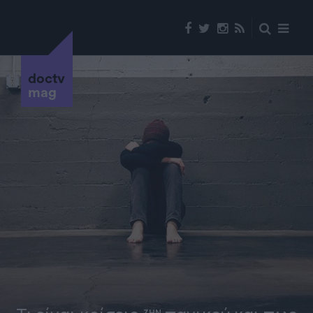
doctv
mag
ΖΗΝ