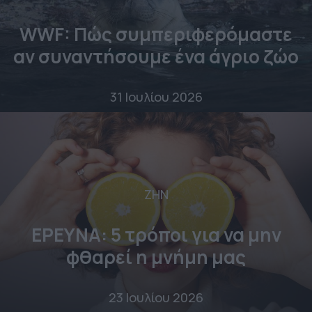
WWF: Πώς συμπεριφερόμαστε
αν συναντήσουμε ένα άγριο ζώο
31 Ιουλίου 2026
ΖΗΝ
ΕΡΕΥΝΑ: 5 τρόποι για να μην
φθαρεί η μνήμη μας
23 Ιουλίου 2026