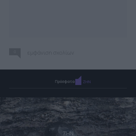
0
εμφάνιση σχολίων
Πρόσφατα
ΖΗΝ
ΖΗΝ