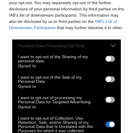
your opt-out. You may separately opt-out of the further
και αξιολόγηση.
disclosure of your personal information by third parties on the
IAB’s list of downstream participants. This information may
also be disclosed by us to third parties on the
IAB’s List of
Τι προκαλεί μια κρίση πανικού;
Η κρίση
Downstream Participants
that may further disclose it to other
πανικού είναι ένα ιδιαίτερα δυσάρεστο
third parties.
σύμπτωμα, όμως όπως όλα τα συμπτώματα
Personal Data Processing Opt Outs
του σώματος, μας δηλώνει ότι κάτι μας
πιέζει και μας ζορίζει πολύ στη ζωή μας,
I want to opt-out of the Sharing of my
personal data.
που ίσως να μην το είχαμε πριν αντιληφθεί ή
Opted In
να επιλέγαμε να αγνοούμε το πόσο μας
I want to opt-out of the Sale of my
επηρεάζει. Άλλα αίτια, μπορεί να αφορούν
Personal Data.
Opted In
έντονο και συσσωρευμένο άγχος,
καταπιεσμένο θυμό, αίσθηση εγκλωβισμού
I want to opt-out of processing my
Personal Data for Targeted Advertising.
και αδιεξόδου σε κοντινές μας σχέσεις,
Opted In
καθώς και άλλα καταλυτικά γεγονότα στη
I want to opt-out of Collection, Use,
ζωή μας (θάνατος, διαζύγιο, απόλυση).
Retention, Sale, and/or Sharing of my
Personal Data that Is Unrelated with the
Purposes for which it was collected.