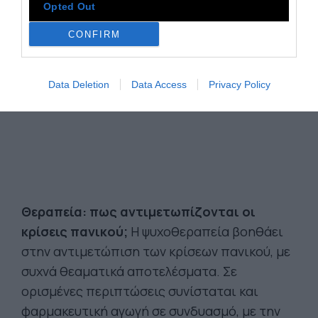
Opted Out
CONFIRM
Data Deletion
Data Access
Privacy Policy
Θεραπεία: πως αντιμετωπίζονται οι
κρίσεις πανικού;
Η ψυχοθεραπεία βοηθάει
στην αντιμετώπιση των κρίσεων πανικού, με
συχνά θεαματικά αποτελέσματα. Σε
ορισμένες περιπτώσεις συνίσταται και
φαρμακευτική αγωγή σε συνδυασμό, με την