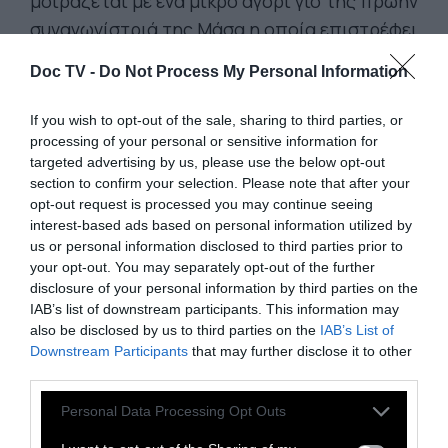
μοιράζεται με ένα μικρό αγόρι γιο της πρώην
συναγωνίστριά της Μάσα η οποία επιστρέφει
από τον πόλεμο για να ζήσει μαζί τους. Ένα
Doc TV -
Do Not Process My Personal Information
καταστροφικό γεγονός θα δοκιμάσει τη
σχέση των δύο γυναικών δίνοντας στη ταινία
If you wish to opt-out of the sale, sharing to third parties, or
νότες αρχαιοελληνικής τραγωδίας.
processing of your personal or sensitive information for
targeted advertising by us, please use the below opt-out
section to confirm your selection. Please note that after your
Κλειστοφοβική και έντονα δραματική, με
opt-out request is processed you may continue seeing
υπέροχη φωτογραφία που κινείται στις
interest-based ads based on personal information utilized by
us or personal information disclosed to third parties prior to
αποχρώσεις του πράσινου, του κόκκινου και
your opt-out. You may separately opt-out of the further
της σκουριάς, η ταινία κέρδισε το Βραβείο
disclosure of your personal information by third parties on the
Καλύτερης Σκηνοθεσίας & FIPRESCI, Un
IAB’s list of downstream participants. This information may
also be disclosed by us to third parties on the
IAB’s List of
Certain Regard Φεστιβάλ Καννών και είναι η
Downstream Participants
that may further disclose it to other
υποψηφιότητα της Ρωσίας για Όσκαρ
third parties.
Καλύτερης Διεθνούς (βλέπε Ξενόγλωσσης),
Personal Data Processing Opt Outs
Ταινίας.