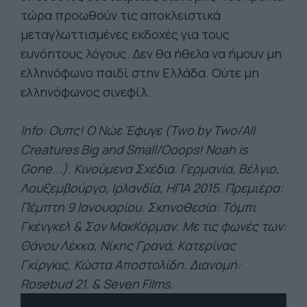
τώρα προωθούν τις αποκλειστικά
μεταγλωττισμένες εκδοχές για τους
ευνόητους λόγους. Δεν θα ήθελα να ήμουν μη
ελληνόφωνο παιδί στην Ελλάδα. Ούτε μη
ελληνόφωνος σινεφίλ.
Info: Ουπς! Ο Νώε Έφυγε (Two by Two/All
Creatures Big and Small/Ooops! Noah is
Gone...). Κινούμενα Σχέδια. Γερμανία, Βέλγιο,
Λουξεμβούργο, Ιρλανδία, ΗΠΑ 2015. Πρεμιέρα:
Πέμπτη 9 Ιανουαρίου. Σκηνοθεσία: Τόμπι
Γκένγκελ & Σον ΜακΚόρμαν. Με τις φωνές των:
Θάνου Λέκκα, Νίκης Γρανά, Κατερίνας
Γκίργκις, Κώστα Αποστολίδη. Διανομή:
Rosebud 21. & Seven Films.