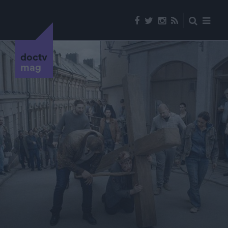
doctv
mag