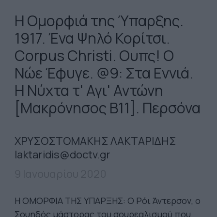
Η Ομορφιά της Ύπαρξης.
1917. Ένα Ψηλό Κορίτσι.
Corpus Christi. Ουπς! Ο
Νώε Έφυγε. @9: Στα Εννιά.
Η Νύχτα τ' Αγι' Αντώνη
[Μακρόνησος Β11]. Περσόνα
ΧΡΥΣΟΣΤΟΜΑΚΗΣ ΛΑΚΤΑΡΙΔΗΣ
laktaridis@doctv.gr
9 Ιανουαρίου 2020
Η ΟΜΟΡΦΙΑ ΤΗΣ ΥΠΑΡΞΗΣ: Ο Ρόι Άντερσον, ο
Σουηδός μάστορας του σουρεαλισμού που