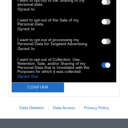
I want to opt-out of the Sharing of my
personal data.
Info: Ένα Ψηλό Κορίτσι (Dylda/Beanpole).
Opted In
Δραματική. Ρωσία 2019. Πρεμιέρα: Πέμπτη 19
I want to opt-out of the Sale of my
Δεκεμβρίου. Σκηνοθεσία: Καντεμίρ
Personal Data.
Opted In
Μπαλάγκοφ. Παίζουν: Βικτόρια
Μιροσνιτσένκο, Βασιλίσα Περιλίγκινα, Αντρέϊ
I want to opt-out of processing my
Personal Data for Targeted Advertising.
Μπίκοφ. Διανομή: Seven Films.
Opted In
I want to opt-out of Collection, Use,
Retention, Sale, and/or Sharing of my
Personal Data that Is Unrelated with the
Purposes for which it was collected.
Opted Out
CONFIRM
Data Deletion
Data Access
Privacy Policy