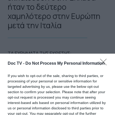
ήταν το δεύτερο
χαμηλότερο στην Ευρώπη
μετά την Ιταλία
ΤΑ ΕΥΡΗΜΑΤΑ ΤΗΣ ΕΚΘΕΣΗΣ:
-Το 87% των δαπανών της ελληνικής
Doc TV -
Do Not Process My Personal Information
οικογένειες με παιδιά στο γυμνάσιο και στο
λύκειο ξοδεύονται σε φροντιστήρια,
If you wish to opt-out of the sale, sharing to third parties, or
ιδιαίτερα μαθήματα και ξένες γλώσσες.
processing of your personal or sensitive information for
targeted advertising by us, please use the below opt-out
section to confirm your selection. Please note that after your
-Στην Πρωτοβάθμια Εκπαίδευση το
opt-out request is processed you may continue seeing
μεγαλύτερο έξοδο αποτελεί η ξένη γλώσσα
interest-based ads based on personal information utilized by
us or personal information disclosed to third parties prior to
(53%). Ακολουθούν τα δίδακτρα για ιδιωτικά
your opt-out. You may separately opt-out of the further