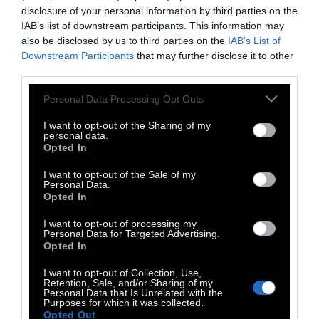
σχολεία (35%, ποσοστό μειωμένο σε σχέση με
disclosure of your personal information by third parties on the
τα προηγούμενα χρόνια που έφτανε το 42%).
IAB’s list of downstream participants. This information may
also be disclosed by us to third parties on the
IAB’s List of
Downstream Participants
that may further disclose it to other
-Στη Δευτεροβάθμια Εκπαίδευση, τα έξοδα
third parties.
επιμερίζονται σε ξένες γλώσσες,
Personal Data Processing Opt Outs
φροντιστήρια και ιδιαίτερα μαθήματα,
καλύπτοντας το 87% του συνόλου των
I want to opt-out of the Sharing of my
personal data.
εξόδων.
Opted In
I want to opt-out of the Sale of my
-Στην Τριτοβάθμια Εκπαίδευση
Personal Data.
Opted In
καταγράφεται άνοδος των δαπανών λόγω
I want to opt-out of processing my
των μεταπτυχιακών. Οι ελληνικές
Personal Data for Targeted Advertising.
οικογένειες ξοδεύουν το 80% των συνολικών
Opted In
δαπανών για την εκπαίδευση στη φοίτηση σε
I want to opt-out of Collection, Use,
Retention, Sale, and/or Sharing of my
μεταπτυχιακά προγράμματα. Η ιδιωτική
Personal Data that Is Unrelated with the
Purposes for which it was collected.
δαπάνη από 3,9% το 2008, έφτασε το 9%
Opted Out