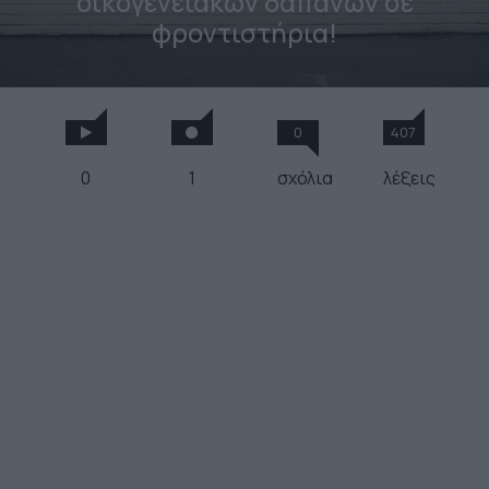
οικογενειακών δαπανών σε
φροντιστήρια!
0
407
0
1
σχόλια
λέξεις