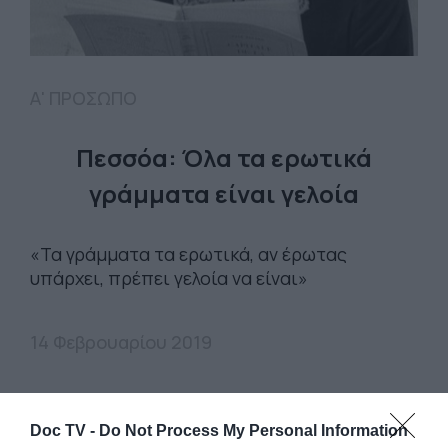
Α' ΠΡΟΣΩΠΟ
Πεσσόα: Όλα τα ερωτικά
γράμματα είναι γελοία
«Τα γράμματα τα ερωτικά, αν έρωτας
υπάρχει, πρέπει γελοία να είναι»
14 Φεβρουαρίου 2019
Doc TV -
Do Not Process My Personal Information