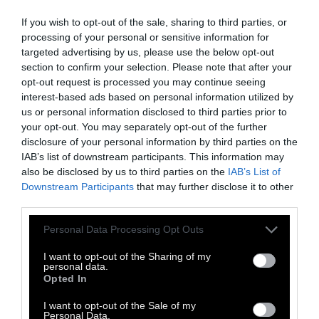
If you wish to opt-out of the sale, sharing to third parties, or
processing of your personal or sensitive information for
targeted advertising by us, please use the below opt-out
section to confirm your selection. Please note that after your
opt-out request is processed you may continue seeing
interest-based ads based on personal information utilized by
us or personal information disclosed to third parties prior to
your opt-out. You may separately opt-out of the further
disclosure of your personal information by third parties on the
IAB’s list of downstream participants. This information may
also be disclosed by us to third parties on the
IAB’s List of
Α' ΠΡΟΣΩΠΟ
Downstream Participants
that may further disclose it to other
third parties.
Μίλλερ: Γράμμα στην Αναίς
Personal Data Processing Opt Outs
I want to opt-out of the Sharing of my
«Δεν ξέρω τώρα πως μπορώ να συνεχίσω να
personal data.
Opted In
ζω μακριά από σένα –αυτό το μεσοδιαστήμα
είναι θάνατος». Η ερωτική επιστολή του
I want to opt-out of the Sale of my
Personal Data.
Χένρυ Μίλλερ στην Αναίς Νιν