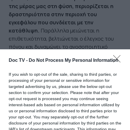
της μέρας μας στη φύση, περιορίζεται η
δραστηριότητα στην περιοχή του
εγκεφάλου που συνδέεται με την
κατάθλιψη.
Παράλληλα μειώνεται η
επιθετικότητα, βελτιώνεται ο έλεγχος του
πόνου και δυναμώνει το ανοσοποιητικό
σύστημα.
Doc TV -
Do Not Process My Personal Information
Υπάρχει ένα ολόκληρο φυλλάδιο «φυσικών»
If you wish to opt-out of the sale, sharing to third parties, or
συνταγογραφήσεων που συνοδεύει το
processing of your personal or sensitive information for
πρόγραμμα, γεμάτο με προτάσεις. Ανάμεσα
targeted advertising by us, please use the below opt-out
section to confirm your selection. Please note that after your
σε άλλα, το πρόγραμμα προτείνει να
opt-out request is processed you may continue seeing
φτιάξουμε έργα τέχνης στις παραλίες από
interest-based ads based on personal information utilized by
φυσικά υλικά, να φυτέψουμε βολβούς ή να
us or personal information disclosed to third parties prior to
your opt-out. You may separately opt-out of the further
κάνουμε bird watching. Μάλιστα προτείνουν
disclosure of your personal information by third parties on the
διάφορες δραστηριότητες ανά μήνα: Για
IAB’s list of downstream participants. This information may