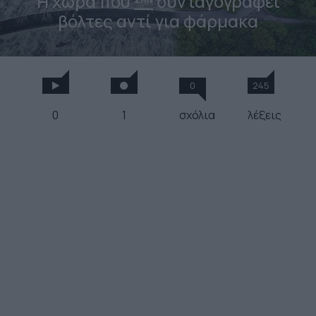
Η χώρα που
συνταγογραφεί
βόλτες αντί για φάρμακα
0
245
0
1
σχόλια
λέξεις