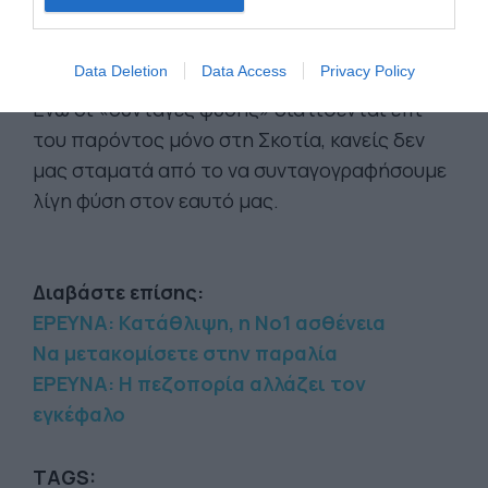
Data Deletion
Data Access
Privacy Policy
Ενώ οι «συνταγές φύσης» διατίθενται επί
του παρόντος μόνο στη Σκοτία, κανείς δεν
μας σταματά από το να συνταγογραφήσουμε
λίγη φύση στον εαυτό μας.
Διαβάστε επίσης:
ΕΡΕΥΝΑ: Κατάθλιψη, η Νο1 ασθένεια
Να μετακομίσετε στην παραλία
ΕΡΕΥΝΑ: Η πεζοπορία αλλάζει τον
εγκέφαλο
TAGS: