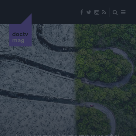
doctv
mag
ΖΗΝ