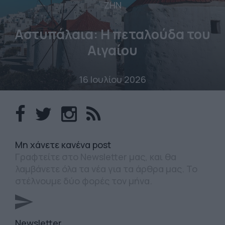
ΖΗΝ
Αστυπάλαια: Η πεταλούδα του
Αιγαίου
16 Ιουλίου 2026
Mη χάνετε κανένα post
Γραφτείτε στο Newsletter μας, και θα
λαμβάνετε όλα τα νέα για τα άρθρα μας. Το
στέλνουμε δύο φορές τον μήνα.
Newsletter