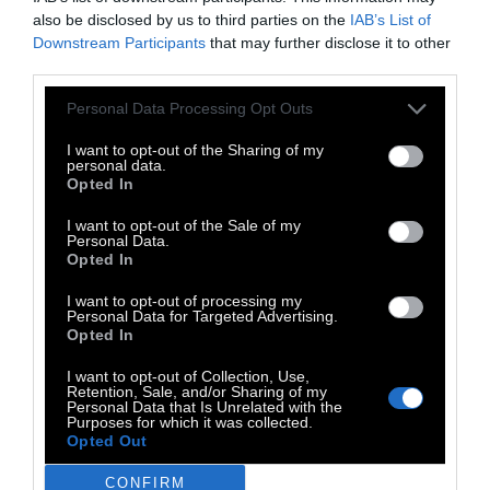
παράδειγμα, τον Οκτώβριο, μπορούμε να
also be disclosed by us to third parties on the
IAB’s List of
Downstream Participants
that may further disclose it to other
εκτιμήσουμε ένα σύννεφο ή να μιλήσουμε με
third parties.
ένα άλογο. Τον Νοέμβριο, να ταΐσουμε τα
Personal Data Processing Opt Outs
πουλιά στον κήπο. Κι όσο για τον Μάιο, τότε
μπορούμε να χώσουμε το πρόσωπό μας στο
I want to opt-out of the Sharing of my
personal data.
χορτάρι. Κι όλα αυτά, με συνταγή γιατρού.
Opted In
Μπορούμε να βρούμε όλες τις προτάσεις,
I want to opt-out of the Sale of my
εδώ
.
Personal Data.
Opted In
I want to opt-out of processing my
Personal Data for Targeted Advertising.
Opted In
I want to opt-out of Collection, Use,
Retention, Sale, and/or Sharing of my
Personal Data that Is Unrelated with the
Purposes for which it was collected.
Opted Out
CONFIRM