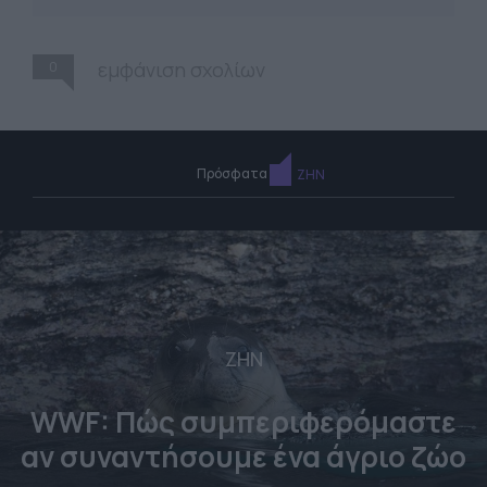
0
εμφάνιση σχολίων
Πρόσφατα
ΖΗΝ
ΖΗΝ
WWF: Πώς συμπεριφερόμαστε
αν συναντήσουμε ένα άγριο ζώο