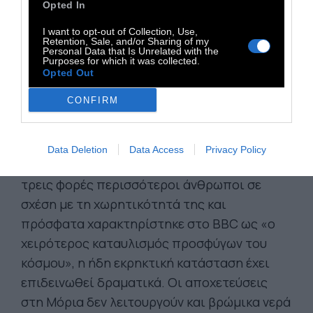
Opted In
I want to opt-out of Collection, Use,
Retention, Sale, and/or Sharing of my
Personal Data that Is Unrelated with the
Purposes for which it was collected.
Opted Out
CONFIRM
Data Deletion
Data Access
Privacy Policy
Στη Μόρια, ειδικότερα, όπου φιλοξενούνται
τρεις φορές περισσότεροι άνθρωποι σε
σχέση με τη χωρητικότητά της και
πρόσφατα χαρακτηρίστηκε στο BBC ως «ο
χειρότερος καταυλισμός προσφύγων του
κόσμου», η ήδη εκρηκτική κατάσταση έχει
επιδεινωθεί δραματικά. Οι αποχετεύσεις
στη Μόρια δεν λειτουργούν και βρώμικα νερά