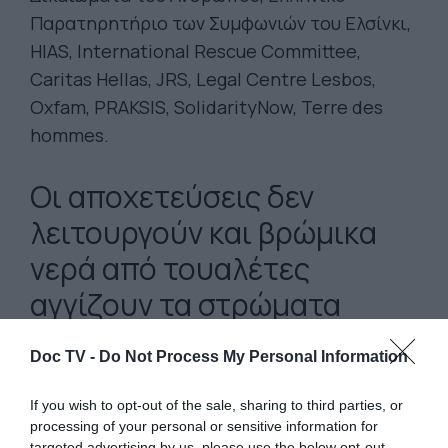
Παρατηρητήριο των Συμφωνιών του Ελσίνκι,
HIAS, International Rescue Committee,
Caritas Hellas, JRS, Legal Centre Lesbos,
Oxfam, PRAKSIS, SolidarityNow, Terre des
hommes.
Οι αποχετεύσεις δεν
λειτουργούν και βρώμικα
νερά από τουαλέτες
αγγίζουν τα στρώματα
μικρών παιδιών, τη στιγμή
Doc TV -
Do Not Process My Personal Information
που τα σχετικά κονδύλια
έχουν εγκριθεί
If you wish to opt-out of the sale, sharing to third parties, or
processing of your personal or sensitive information for
targeted advertising by us, please use the below opt-out