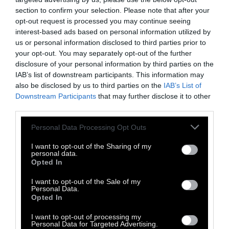
section to confirm your selection. Please note that after your
opt-out request is processed you may continue seeing
interest-based ads based on personal information utilized by
Η ανακοίνωση:
«Παρά τις εξαγγελίες του
us or personal information disclosed to third parties prior to
Υπουργού Μεταναστευτικής Πολιτικής για
your opt-out. You may separately opt-out of the further
disclosure of your personal information by third parties on the
χιλιάδες νέες θέσεις φιλοξενίας στην
IAB’s list of downstream participants. This information may
ενδοχώρα και αποσυμφόρηση των νησιών,
also be disclosed by us to third parties on the
IAB’s List of
περισσότεροι από 17.000 άνθρωποι είναι
Downstream Participants
that may further disclose it to other
third parties.
στοιβαγμένοι σε σημείο απελπισίας στα
Κέντρα Υποδοχής στα νησιά, η χωρητικότητα
Personal Data Processing Opt Outs
των οποίων είναι για μόλις 6.000 άτομα.
I want to opt-out of the Sharing of my
Χαρακτηριστικά, το Κέντρο Υποδοχής της
personal data.
Opted In
Σάμου έχει ξεπεράσει κατά έξι φορές τις
δυνατότητες φιλοξενίας του.
I want to opt-out of the Sale of my
Personal Data.
Opted In
I want to opt-out of processing my
Personal Data for Targeted Advertising.