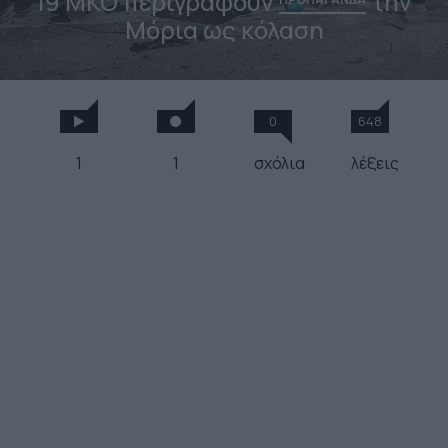
19 ΜΚΟ περιγράφουν
την
Μόρια ως κόλαση
0
648
1
1
σχόλια
λέξεις