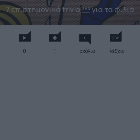
7 επιστημονικά trivia
για τα φιλιά
ΖΗΝ
0
206
0
1
σχόλια
λέξεις