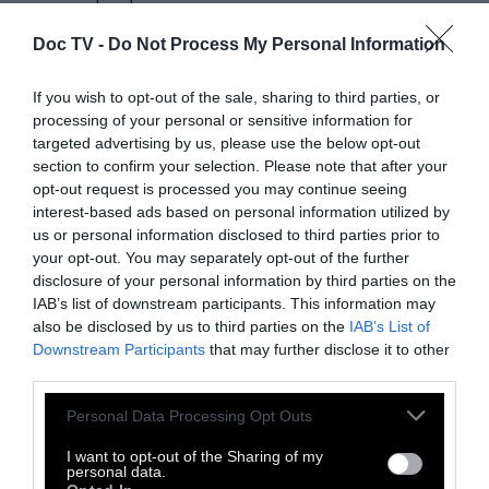
Doc TV -
Do Not Process My Personal Information
Παρόλα αυτά, αν φιλιόμαστε για αρκετή ώρα,
ομαλοποιείται το επίπεδο της οξύτητας
If you wish to opt-out of the sale, sharing to third parties, or
στην στοματική κοιλότητα. Αυτό σημαίνει
processing of your personal or sensitive information for
πως το φιλί είναι πιο ιδανικό από άποψη
targeted advertising by us, please use the below opt-out
section to confirm your selection. Please note that after your
υγιεινής από το να μασουλάμε μια
opt-out request is processed you may continue seeing
οδοντότσιχλα.
interest-based ads based on personal information utilized by
us or personal information disclosed to third parties prior to
your opt-out. You may separately opt-out of the further
Ένα παθιασμένο φιλί
disclosure of your personal information by third parties on the
προκαλεί τις ίδιες χημικές
IAB’s list of downstream participants. This information may
also be disclosed by us to third parties on the
IAB’s List of
αντιδράσεις στον εγκέφαλο
Downstream Participants
that may further disclose it to other
third parties.
με την ελεύθερη πτώση
Personal Data Processing Opt Outs
I want to opt-out of the Sharing of my
personal data.