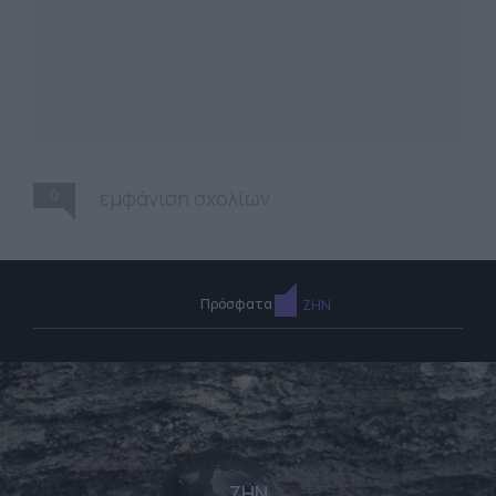
0
εμφάνιση σχολίων
Πρόσφατα
ΖΗΝ
ΖΗΝ