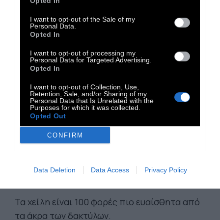
Opted In
Κανονικά, οι παλμοί της καρδιάς δεν γίνονται
I want to opt-out of the Sale of my
αντιληπτοί σε κατάσταση ηρεμίας. Όμως αν
Personal Data.
Opted In
υπάρξει κάποια συγκίνηση (όπως το φιλί), οι
παλμοί της καρδιάς γίνονται αισθητοί. Το
I want to opt-out of processing my
Personal Data for Targeted Advertising.
φιλί αυξάνει τους παλμούς της καρδιάς μας
Opted In
περίπου 100 φορές περισσότερο από τον
I want to opt-out of Collection, Use,
κανονικό της ρυθμό.
Retention, Sale, and/or Sharing of my
Personal Data that Is Unrelated with the
Purposes for which it was collected.
Opted Out
Ένα παθιασμένο φιλί προκαλεί τις ίδιες
χημικές αντιδράσεις στον εγκέφαλο με την
CONFIRM
ελεύθερη πτώση με αλεξίπτωτο ή με το να
πυροβολήσουμε με όπλο -είναι όμως πολύ
Data Deletion
Data Access
Privacy Policy
πιο ασφαλές και ωραίο.
Τα χείλη είναι 100 φορές πιο ευαίσθητα από
τα άκρα των δακτύλων.