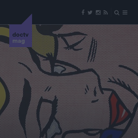
doctv
mag