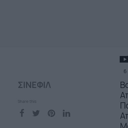
6
ΣΙΝΕΦΙΛ
Bo
Α
Share this
Π
Α
Μ