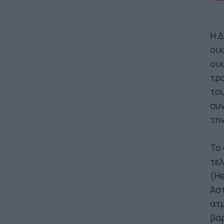
Η Δ
οικ
οικ
τρ
το
συν
την
Το 
τελ
(He
Άστ
ατμ
βαρ