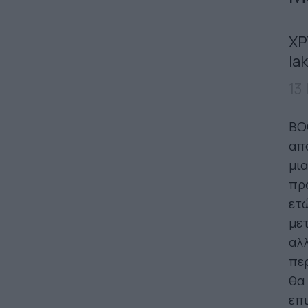
ΧΡ
la
13
BOO
από
μια
προ
ετώ
μετ
αλλ
περ
θα 
επι