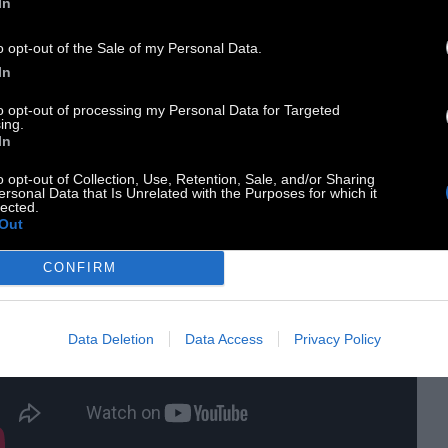
In
αραίτητη.
o opt-out of the Sale of my Personal Data.
o: Book Club. Κωμωδία. ΗΠΑ 2018. Πρεμιέρα:
In
πτη 14 Ιουνίου. Σκηνοθεσία: Μπιλ Χόλντερμαν.
to opt-out of processing my Personal Data for Targeted
ing.
ζουν: Τζέιν Φόντα, Νταϊάν Κίτον, Κάντις Μπέργκεν,
In
ρη Στίνμπεργκεν, Άντι Γκαρσία, Αλίσια
o opt-out of Collection, Use, Retention, Sale, and/or Sharing
βερστοουν. Διανομή:
Odeon
.
ersonal Data that Is Unrelated with the Purposes for which it
lected.
Out
CONFIRM
Data Deletion
Data Access
Privacy Policy