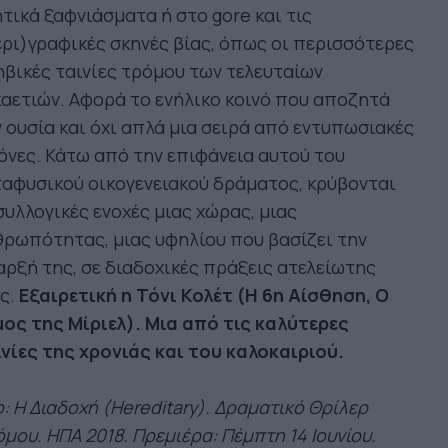
τικά ξαφνιάσματα ή στο gore και τις
ρι)γραφικές σκηνές βίας, όπως οι περισσότερες
βικές ταινίες τρόμου των τελευταίων
αετιών. Αφορά το ενήλικο κοινό που αποζητά
 ουσία και όχι απλά μια σειρά από εντυπωσιακές
όνες. Κάτω από την επιφάνεια αυτού του
αφυσικού οικογενειακού δράματος, κρύβονται
συλλογικές ενοχές μιας χώρας, μιας
ρωπότητας, μιας υφηλίου που βασίζει την
ρξή της, σε διαδοχικές πράξεις ατελείωτης
ς.
Εξαιρετική η Τόνι Κολέτ (Η 6η Αίσθηση, Ο
ος της Μίριελ). Μια από τις καλύτερες
νίες της χρονιάς και του καλοκαιριού.
o: Η Διαδοχή (Hereditary). Δραματικό Θρίλερ
μου. ΗΠΑ 2018. Πρεμιέρα: Πέμπτη 14 Ιουνίου.