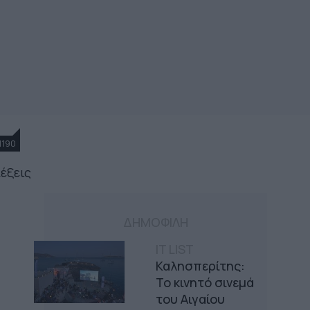
1190
λέξεις
ΔΗΜΟΦΙΛΗ
IT LIST
Καλησπερίτης:
Το κινητό σινεμά
του Αιγαίου