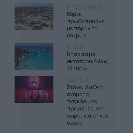
ΠΡΟΠΑΓΑΝΔΑ
Κύριε
πρωθυπουργέ,
με πήραν τα
δάκρυα
IT LIST
Νησάκια με
ακτοπλοϊκά έως
13 ευρώ
CULTURE
Στέγη: Διεθνή
ονόματα,
παγκόσμιες
πρεμιέρες, νέοι
χώροι για τη νέα
σεζόν