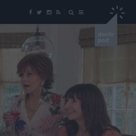
doctv
pod