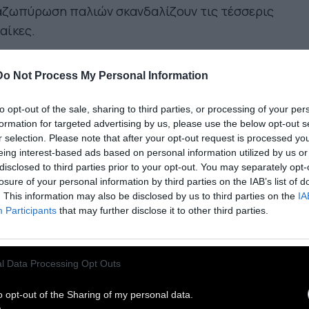
αζωπύρωση παλιών σκανδαλίζουν τις τέσσερις
αίκες.
κινηματογραφική συνάντηση 4 σπουδαίων
Do Not Process My Personal Information
ναικών ηθοποιών του παρελθόντος, της Τζέιν
ντα, της Νταϊαν Κίτον, της Κάντις Μπέργκεν
to opt-out of the sale, sharing to third parties, or processing of your per
formation for targeted advertising by us, please use the below opt-out s
 της Μέρι Στίνμπεργκεν
, είναι κι ο
r selection. Please note that after your opt-out request is processed y
υδαιότερος λόγος για να δει κανείς αυτήν την
eing interest-based ads based on personal information utilized by us or
εντί φασόν, που αντιγράφει γνωστά μοτίβα των
disclosed to third parties prior to your opt-out. You may separately opt-
losure of your personal information by third parties on the IAB’s list of
νιών της Νάνσι Μέγιερς, τύπου, Κάλιο Αργά Παρά
. This information may also be disclosed by us to third parties on the
IA
ότερα (2003) και Είναι Περίπλοκο (2009), με μια
Participants
that may further disclose it to other third parties.
α από Sex and The City, για την λεγόμενη, 3η
κία. Καθώς όμως το καλοκαίρι, το - κατά βάση
αικείο - κοινό του κινηματογράφου στην Ελλάδα,
l Data Processing Opt Outs
ζητά ελαφριά και χιουμοριστικά θέματα και
o opt-out of the Sharing of my personal data.
ματα, η θέασή της μοιάζει ιδανική, αν όχι κι