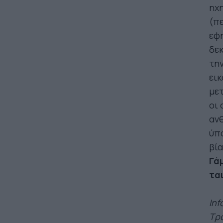
ηχη
(πε
εφη
δεκ
την
εικ
μετ
οι 
ανθ
ύπα
βία
Γάμ
ται
Ιnf
Τρό