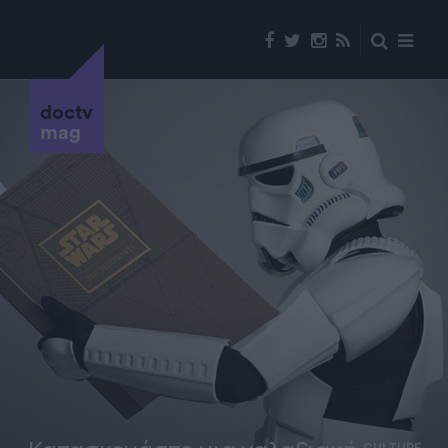
doctv
mag
CULTURE