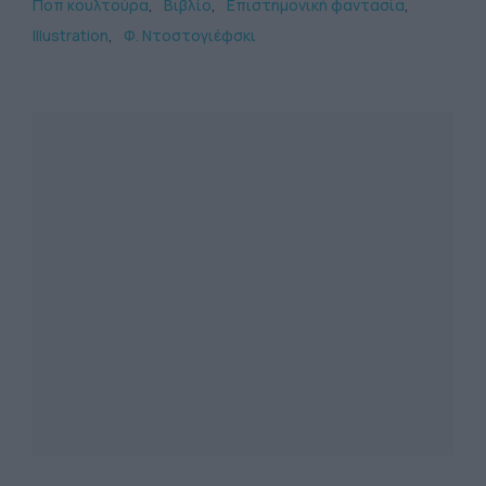
Ποπ κουλτούρα
Βιβλίο
Επιστημονική φαντασία
Illustration
Φ. Ντοστογιέφσκι