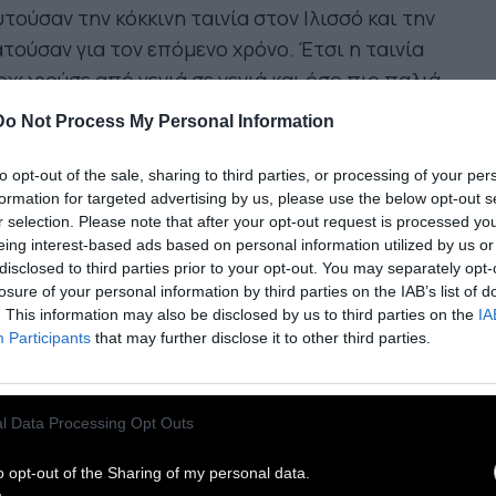
τούσαν την κόκκινη ταινία στον Ιλισσό και την
τούσαν για τον επόμενο χρόνο. Έτσι η ταινία
χωρούσε από γενιά σε γενιά και όσο πιο παλιά
ν, τόσο πιο τυχερή τη θεωρούσαν.
Do Not Process My Personal Information
«Μάρτης» φτιάχνεται την τελευταία ημέρα του
to opt-out of the sale, sharing to third parties, or processing of your per
formation for targeted advertising by us, please use the below opt-out s
ρουαρίου και φοριέται από την 1 έως τις 31
r selection. Please note that after your opt-out request is processed y
ρτίου στον καρπό του χεριού και είναι
eing interest-based ads based on personal information utilized by us or
ιαγμένο από στριμμένη άσπρη και κόκκινη
disclosed to third parties prior to your opt-out. You may separately opt-
losure of your personal information by third parties on the IAB’s list of
ωστή. Πρόκειται για ένα έθιμο σύμφωνα με το
. This information may also be disclosed by us to third parties on the
IA
οίο αυτός που φορά τον Μάρτη -κυρίως τα
Participants
that may further disclose it to other third parties.
ιδιά-
προστατεύεται είτε από ασθένειες γενικά ή
α να μην τον κάψει ο ήλιος», ή για να «μην τον
ρίζει ο ήλιος».
l Data Processing Opt Outs
o opt-out of the Sharing of my personal data.
κάποιες περιοχές της Ελλάδας κρεμούσαν την