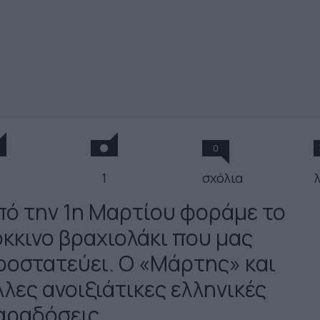
0
1
σχόλια
πό την 1η Μαρτίου φοράμε το
όκκινο βραχιολάκι που μας
ροστατεύει. Ο «Μάρτης» και
λλες ανοιξιάτικες ελληνικές
αραδόσεις