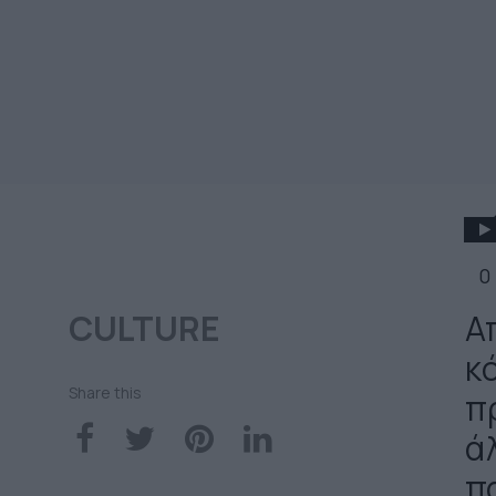
0
CULTURE
Α
κ
Share this
π
ά
π