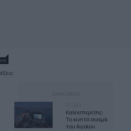
308
λέξεις
ΔΗΜΟΦΙΛΗ
IT LIST
Καλησπερίτης:
Το κινητό σινεμά
του Αιγαίου