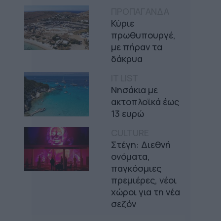
ΠΡΟΠΑΓΑΝΔΑ
Κύριε
πρωθυπουργέ,
με πήραν τα
δάκρυα
IT LIST
Νησάκια με
ακτοπλοϊκά έως
13 ευρώ
CULTURE
Στέγη: Διεθνή
ονόματα,
παγκόσμιες
πρεμιέρες, νέοι
χώροι για τη νέα
σεζόν