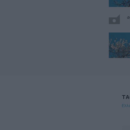
Φ
TA
Ελλ