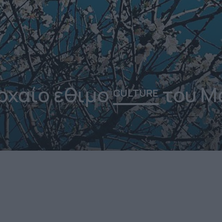
ρχαίο έθιμο
του Μ
CULTURE