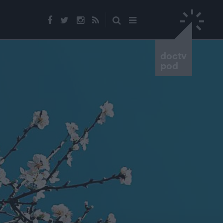
doctv
pod