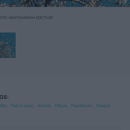
ΩΤΟ: ΜΕΛΙΤΑ ΚΑΡΑΛΗ, DOCTV.GR
GS:
άδα
Πολιτισμός
Άνοιξη
Έθιμα
Παράδοση
Σήμερα