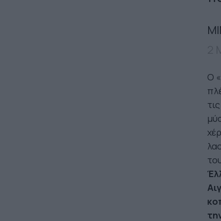
ΜΙ
2 
Ο «
πλέ
τις
μύσ
χέρ
λαο
του
Έλ
Αι
κο
τη