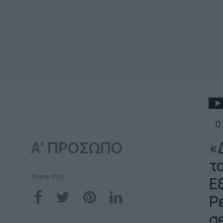
0
Α' ΠΡΟΣΩΠΟ
«
τ
Share this
Ε
Ρ
σ