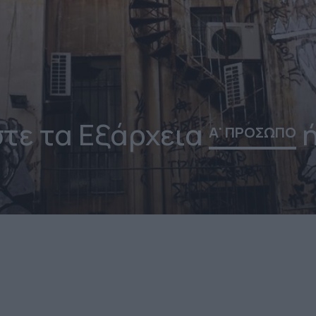
τε τα Εξάρχεια
ή
Α' ΠΡΟΣΩΠΟ