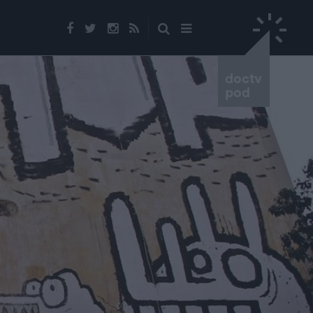
doctv
pod