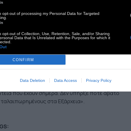
ροχα φαγητά, που τα γεύονται ελάχιστοι. Άβατο
In
αι να θέλεις να πας 4 ημέρες κάπου διακοπές και
to opt-out of processing my Personal Data for Targeted
ing.
μη σου περισσεύουνε.
In
o opt-out of Collection, Use, Retention, Sale, and/or Sharing
ΑΤΟ ΕΙΝΑΙ ΝΑ ΕΙΣΑΙ ΟΡΟΘΕΤΙΚΟΣ και να μην
ersonal Data that Is Unrelated with the Purposes for which it
lected.
ουν φάρμακα να σου δώσουν.
Άβατο είναι να
Out
αι trans και να μην μπορείς να δουλέψεις
θενά. Άβατα δεκάδες υπάρχουν να σας
CONFIRM
ριγράψω.
Data Deletion
Data Access
Privacy Policy
ΗΣΤΕ ΤΑ ΕΞΑΡΧΕΙΑ ΗΣΥΧΑ,
έστω με αυτήν τη
τεία που έχουν σήμερα. Δεν υπήρξε ποτέ άβατο
 ταλαιπωρημένους στα Εξάρχεια».
GS: