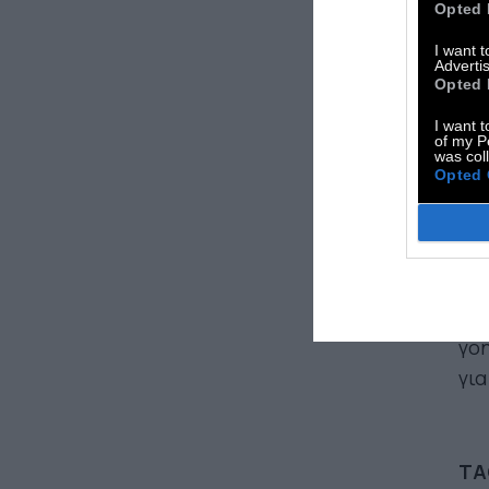
υπέ
Opted 
είν
I want 
Advertis
να 
Opted 
I want t
ΑΒ
of my P
was col
έχ
Opted 
είσ
που
πε
ΑΦ
γοη
για
TA