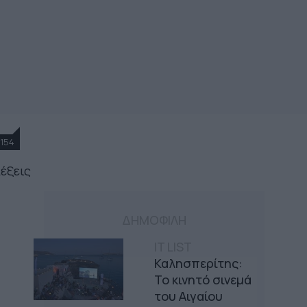
154
λέξεις
ΔΗΜΟΦΙΛΗ
IT LIST
Καλησπερίτης:
Το κινητό σινεμά
του Αιγαίου