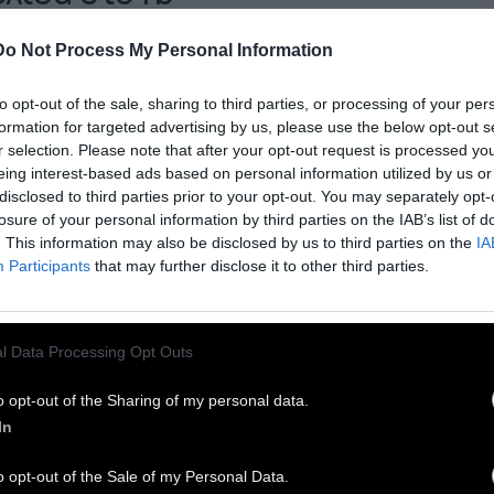
Do Not Process My Personal Information
C TV
 Δεκεμβρίου 2015
to opt-out of the sale, sharing to third parties, or processing of your per
formation for targeted advertising by us, please use the below opt-out s
r selection. Please note that after your opt-out request is processed y
άρχει άβατο στα Εξάρχεια», λέει ο υπ.
eing interest-based ads based on personal information utilized by us or
στασίας του Πολίτη, Νίκος Τόσκας, με αφορμή
disclosed to third parties prior to your opt-out. You may separately opt-
losure of your personal information by third parties on the IAB’s list of
 πρόσφατες επιθέσεις σε αστυνομικούς της
. This information may also be disclosed by us to third parties on the
IA
δας ΔΙΑΣ, σε ελεγκτές του μετρό και στον
Participants
that may further disclose it to other third parties.
λευτή Β. Οικονόμου. Με αφορμή τον
ακτηρισμό αυτό, η Πάολα Ρεβενιώτη γράφει τις
ψεις της στο
Facebook
σχετικά με το τι σημαίνει
l Data Processing Opt Outs
το στη σύγχρονη Ελλάδα:
o opt-out of the Sharing of my personal data.
In
ΕΤΕ ΓΙΑ ΑΒΑΤΟ ΣΤΑ ΕΞΑΡΧΕΙΑ.
Άβατο είναι οι
πεζες, άβατο είναι τα ακριβά εστιατόρια με τα
o opt-out of the Sale of my Personal Data.