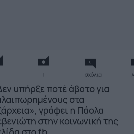
0
1
σχόλια
Δεν υπήρξε ποτέ άβατο για
αλαιπωρημένους στα
ξάρχεια», γράφει η Πάολα
εβενιώτη στην κοινωνική της
ελίδα στο fb