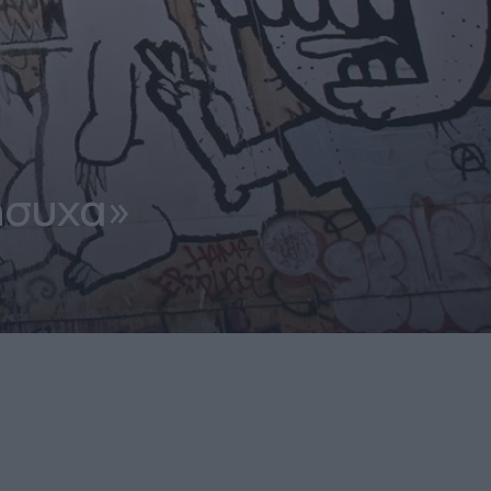
συχα»