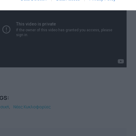
GS:
σική
Νέες Κυκλοφορίες