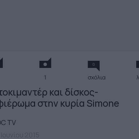
0
1
σχόλια
τοκιμαντέρ και δίσκος-
φιέρωμα στην κυρία Simone
C TV
 Ιουνίου 2015