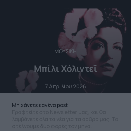
ΜΟΥΣΙΚΗ
Μπίλι Χόλιντεϊ
7 Απριλίου 2026
Mη χάνετε κανένα post
Γραφτείτε στο Newsletter μας, και θα
λαμβάνετε όλα τα νέα για τα άρθρα μας. Το
στέλνουμε δύο φορές τον μήνα.