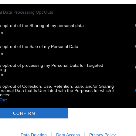
 παράδειγμα είναι ξεκάθαρα μια μορφή
υματικής τροφής για μια γενιά που χρειάζεται
l Data Processing Opt Outs
ανακαλύψει τη δική της. Τι δώρο!».
o opt-out of the Sharing of my personal data.
In
o opt-out of the Sale of my Personal Data.
In
to opt-out of processing my Personal Data for Targeted
ing.
In
o opt-out of Collection, Use, Retention, Sale, and/or Sharing
ersonal Data that Is Unrelated with the Purposes for which it
lected.
Out
CONFIRM
Data Deletion
Data Access
Privacy Policy