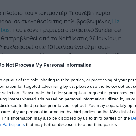
 πλαίσιο του ντοκιμαντέρ Τι συνέβη, κυρία
mone; σε σκηνοθεσία της πολυβραβευμένης
Liz
rbus
, που έκανε πρεμιέρα στο φετινό Sundance
 θα προβληθεί από το Netflix στις 26 Ιουνίου, η
 κυκλοφορεί στις 10 Ιουλίου ένα άλμπουμ-
έρωμα στη μεγάλη τραγουδίστρια με τίτλο “Nina
isited: A Tribute To Nina Simone”. Το άλμπουμ
Do Not Process My Personal Information
περιλαμβάνει διασκευές από τους Lauryn Hill,
y J. Blige, Common, Usher, Gregory Porter,
to opt-out of the sale, sharing to third parties, or processing of your per
formation for targeted advertising by us, please use the below opt-out s
mine Sullivan και Lisa Simone (κόρη της Nina
r selection. Please note that after your opt-out request is processed y
mone).
eing interest-based ads based on personal information utilized by us or
disclosed to third parties prior to your opt-out. You may separately opt-
losure of your personal information by third parties on the IAB’s list of
auryn Hill, που έκανε έξι διασκευές για το
. This information may also be disclosed by us to third parties on the
IA
έρωμα, σχολιάζει για τη Nina Simone στο Rolling
Participants
that may further disclose it to other third parties.
ne: «Έχω τραφεί με τη μουσική της. Το μουσικό