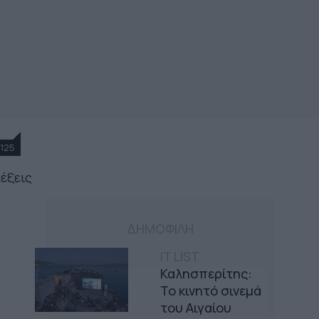
125
λέξεις
ΔΗΜΟΦΙΛΗ
IT LIST
Καλησπερίτης:
Το κινητό σινεμά
του Αιγαίου