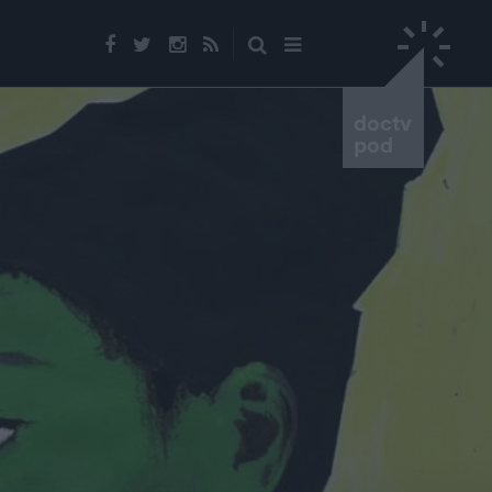
doctv
pod