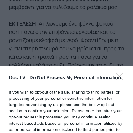
μεμβράνη, για να τυλίξουμε τα ρολάκια μας.
ΕΚΤΕΛΕΣΗ:
Απλώνουμε ένα φύλλο φυκιού
nori πάνω στην επιφάνεια εργασίας και το
ραντίζουμε ελαφρά με νερό. Φροντίζουμε η
γυαλιστερή πλευρά του να βρίσκεται προς τα
κάτω και η τραχιά προς τα πάνω για να
κολλήσει καλά το ρύζι. Παίρνουμε το ρύζι, το
οποίο πρέπει να είναι σε θερμοκρασία
Doc TV -
Do Not Process My Personal Information
δωματίου, και το απλώνουμε στην επιφάνεια
του φυκιού, αφήνοντας ένα κενό 2 πόντων
If you wish to opt-out of the sale, sharing to third parties, or
στο τέλος του κάθε φύλλου. Φροντίζουμε το
processing of your personal or sensitive information for
targeted advertising by us, please use the below opt-out
ρύζι να έχει πάχος μισό πόντο. Μόλις
section to confirm your selection. Please note that after your
απλώσουμε σωστά το ρύζι, βάζουμε στη
opt-out request is processed you may continue seeing
μέση του, σε μια λωρίδα απ’ άκρη σ’ άκρη,
interest-based ads based on personal information utilized by
us or personal information disclosed to third parties prior to
παράλληλα με το κενό που αφήσαμε στο