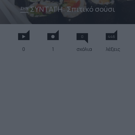
ΣΥΝΤΑΓΗ: Σπιτικό σούσι
ΖΗΝ
0
446
0
1
σχόλια
λέξεις