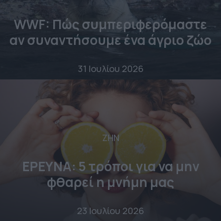
WWF: Πώς συμπεριφερόμαστε
αν συναντήσουμε ένα άγριο ζώο
31 Ιουλίου 2026
ΖΗΝ
ΕΡΕΥΝΑ: 5 τρόποι για να μην
φθαρεί η μνήμη μας
23 Ιουλίου 2026