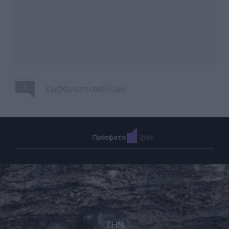
0
εμφάνιση σχολίων
Πρόσφατα
ΖΗΝ
ΖΗΝ