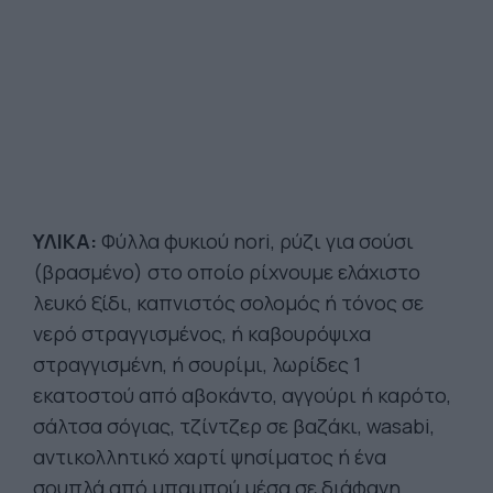
ΥΛΙΚΑ:
Φύλλα φυκιού nori, ρύζι για σούσι
(βρασμένο) στο οποίο ρίχνουμε ελάχιστο
λευκό ξίδι, καπνιστός σολομός ή τόνος σε
νερό στραγγισμένος, ή καβουρόψιχα
στραγγισμένη, ή σουρίμι, λωρίδες 1
εκατοστού από αβοκάντο, αγγούρι ή καρότο,
σάλτσα σόγιας, τζίντζερ σε βαζάκι, wasabi,
αντικολλητικό χαρτί ψησίματος ή ένα
σουπλά από μπαμπού μέσα σε διάφανη