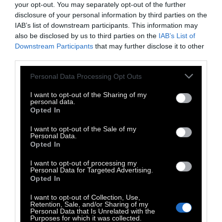
your opt-out. You may separately opt-out of the further
φύκι, όποια από τα υλικά της γέμισης
disclosure of your personal information by third parties on the
επιθυμούμε. Ενδεικτικά μπορούμε να
IAB’s list of downstream participants. This information may
also be disclosed by us to third parties on the
IAB’s List of
βάλουμε σολομό, αβοκάντο και αγγούρι, ενώ
Downstream Participants
that may further disclose it to other
αν θέλουμε κάτι πιο πικάντικο προσθέτουμε
third parties.
πάνω στο ρύζι ελάχιστο wasabi (προσοχή
Personal Data Processing Opt Outs
στην ποσότητα διότι καίει πολύ).
I want to opt-out of the Sharing of my
personal data.
Opted In
I want to opt-out of the Sale of my
Personal Data.
Opted In
I want to opt-out of processing my
Personal Data for Targeted Advertising.
Opted In
I want to opt-out of Collection, Use,
Retention, Sale, and/or Sharing of my
Personal Data that Is Unrelated with the
Purposes for which it was collected.