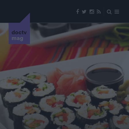
doctv
mag