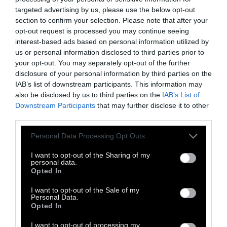
Είσοδος ελεύθερη
targeted advertising by us, please use the below opt-out
Σάββατο 27 Ιουνίου 2026 Ι ώρα έναρξης 18:00
section to confirm your selection. Please note that after your
opt-out request is processed you may continue seeing
Burger Project & Φίλοι Πάρτι στον Κήπο
interest-based ads based on personal information utilized by
του Μεγάρου –Volume 4
us or personal information disclosed to third parties prior to
18:00 – 19:00 | Bobos DJ Set & Happenings
your opt-out. You may separately opt-out of the further
disclosure of your personal information by third parties on the
19:00 – 20:30 | Συναυλία Burger Project
IAB’s list of downstream participants. This information may
20:30 – 22:00 | Bobos DJ Set & Happenings
also be disclosed by us to third parties on the
IAB’s List of
Συμπαραγωγή: Μέγαρο Μουσικής Αθηνών &
Downstream Participants
that may further disclose it to other
third parties.
Mellow Productions Υποστήριξη: Bobos Arts
Festival
Personal Data Processing Opt Outs
Τρίτη 30 Ιουνίου & Τετάρτη 1 Ιουλίου 2026 Ι
I want to opt-out of the Sharing of my
personal data.
ώρα 20:30
Opted In
Ο Καραγκιόζης στον Κήπο του Μεγάρου
I want to opt-out of the Sale of my
«Οι άθλοι του Ηρακλή»
Personal Data.
Opted In
Συμπαραγωγή: Μέγαρο Μουσικής Αθηνών &
Θίασος Ηλία Καρελλά
I want to opt-out of processing my