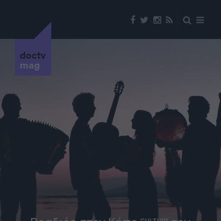
doctv
mag
CULTURE