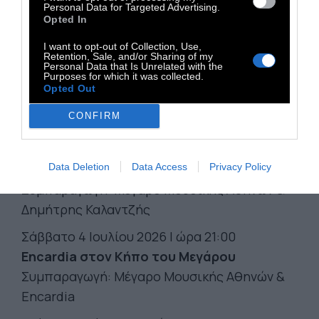
Personal Data for Targeted Advertising.
Opted In
Πέμπτη 2 Ιουλίου 2026 Ι ώρα 20:30
Προβολή UNITEL Wiener Philharmoniker
I want to opt-out of Collection, Use,
Retention, Sale, and/or Sharing of my
Augustin Hadelich • Gautier Capuçon
Personal Data that Is Unrelated with the
Purposes for which it was collected.
Christian Thielemann
Opted Out
Σε συνεργασία με την UNITEL
CONFIRM
Είσοδος ελεύθερη με ηλεκτρονική κράτηση
Παρασκευή 3 Ιουλίου 2026 Ι ώρα 21:00
Data Deletion
Data Access
Privacy Policy
Δημήτρης Καλαντζής «Χθες το βράδυ»
Συμπαραγωγή: Μέγαρο Μουσικής Αθηνών &
Δημήτρης Καλαντζής
Σάββατο 4 Ιουλίου 2026 Ι ώρα 21:00
Encardia στον Κήπο του Μεγάρου
Συμπαραγωγή: Μέγαρο Μουσικής Αθηνών &
Encardia