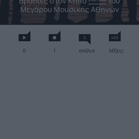
Βραδιές στον Κήπο
του
Μεγάρου Μουσικής Αθηνών
0
465
0
1
σχόλια
λέξεις