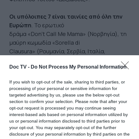
Οι υπόλοιπες 7 είναι ταινίες από όλη την
Ευρώπη
. Το ερωτικό
δράμα «Don't Call Me Mama» (Νορβηγία), τη
μαύρη κωμωδία «Sorella di
Clausura» (Ρουμανία, Σερβία, Ιταλία,
Ισπανία), το ψυχολογικό δράμα
Doc TV -
Do Not Process My Personal Information
ενηλικίωσης «Broken Voices» (Τσεχία,
Σλοβακία), η δραματική
If you wish to opt-out of the sale, sharing to third parties, or
κομεντί «Phantoms of July» (Γερμανία), το
processing of your personal or sensitive information for
λεσβιακό δράμα «Julian» (Βέλγιο, Ολλανδία),
targeted advertising by us, please use the below opt-out
section to confirm your selection. Please note that after your
η ταινία
opt-out request is processed you may continue seeing
ενηλικίωσης «The Other Side of Summer» (Τσεχί
interest-based ads based on personal information utilized by
Κροατία) και το δράμα
us or personal information disclosed to third parties prior to
your opt-out. You may separately opt-out of the further
εποχής «Silent Rebellion» (Ελβετία, Βέλγιο,
disclosure of your personal information by third parties on the
Γαλλία).