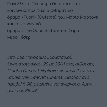
Πανελλήνια Πρεμιέρα θα παιχτεί το
κοινωνικοπολιτικό αισθηματικό
δράμα «Fuori» (Outside) του Μάριο Μαρτονε
και το κοινωνικό
δράμα «The Good Sister» της Σάρα
Μιρο Φίσερ.
info
: 38ο Πανόραμα Ευρωπαϊκού
Κινηματογράφου. 20 με 26/11 στις αίθουσες
Cinobo
Οπερα
1, Νιρβάνα
cinemax
2 και στο
Studio
New
Star
Art
Cinema
. Είσοδος ανά
προβολή 6€
,
μειωμένο για ανέργους,
ΑμεΑ
,
άνω των 65: 4€