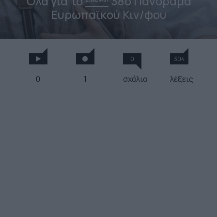
Όλα για το
38ο Πανόραμα
Ευρωπαϊκού Κιν/φου
0
304
0
1
σχόλια
λέξεις