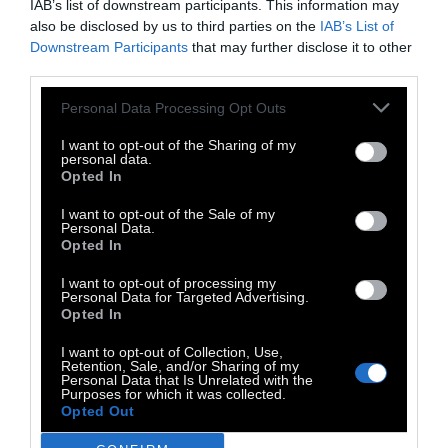
IAB’s list of downstream participants. This information may
also be disclosed by us to third parties on the
IAB’s List of
Downstream Participants
that may further disclose it to other
Στο Αφιέρωμα Χιροσίμα Εφιάλτη Μου (80
third parties.
Χρόνια από την βόμβα) θα παιχτούν οι
Personal Data Processing Opt Outs
κλασικές ταινίες «Καυτή Βροχή» (1989), «Τα
I want to opt-out of the Sharing of my
Παιδιά της Xιροσίμα» (1952), «Χιροσίμα
personal data.
Opted In
Αγάπη μου» (1959) και
το «
Hiroshima
» (1953), που θα προβληθεί
I want to opt-out of the Sale of my
Personal Data.
με δωρεάν είσοδο την Παρασκευή 21/11
στις
Opted In
22.00, στον κινηματογράφο
I want to opt-out of processing my
Studio New Star Art Cinema.
Personal Data for Targeted Advertising.
Opted In
Στο
Αφιέρωμα Αναθεωρητικά Γουέστερν
I want to opt-out of Collection, Use,
Retention, Sale, and/or Sharing of my
θα προβληθούν το αριστουργηματικό «Η
Personal Data that Is Unrelated with the
Purposes for which it was collected.
Κυρία και ο Χαρτοπαίκτης» (1971) του
Opted Out
Ρόμπερτ Αλτμαν, «Η Μεγάλη